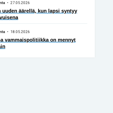
nta
• 27.05.2026
 uuden äärellä, kun lapsi syntyy
vuisena
nta
• 18.05.2026
sa vammaispolitiikka on mennyt
äin