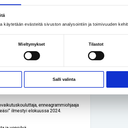
keskisormi ja vasemman käden peukalo,
itä
ssa käytetään evästeitä sivuston analysointiin ja toimivuuden keh
jessa minulla on käytössäni
tajani ohella paras apuvälineeni on
Mieltymykset
Tilastot
ihmiset onnellisiksi.
täisi luottaa. Jos rohkeammin pyytäisimme
ikka.
Salli valinta
ovaikutuskouluttaja, enneagrammiohjaaja
tseäsi” ilmestyi elokuussa 2024.
ta ja veneilyä.