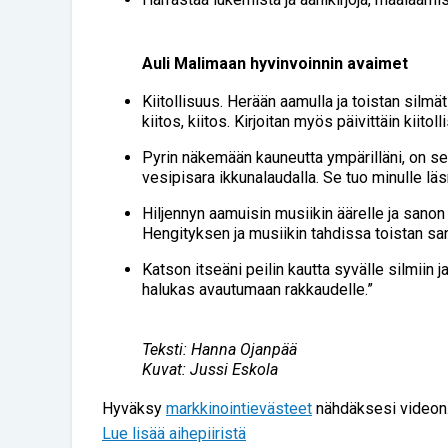
Auli Malimaan hyvinvoinnin avaimet
Kiitollisuus. Herään aamulla ja toistan silmät
kiitos, kiitos. Kirjoitan myös päivittäin kiitol
Pyrin näkemään kauneutta ympärilläni, on se s
vesipisara ikkunalaudalla. Se tuo minulle läs
Hiljennyn aamuisin musiikin äärelle ja sanon
Hengityksen ja musiikin tahdissa toistan san
Katson itseäni peilin kautta syvälle silmiin 
halukas avautumaan rakkaudelle.”
Teksti: Hanna Ojanpää
Kuvat: Jussi Eskola
Hyväksy
markkinointievästeet
nähdäksesi videon
Lue lisää aihepiiristä