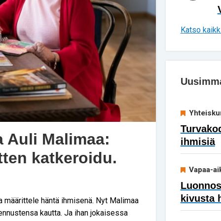
Katso kaikki
Uusimmat
Yhteisku
Turvakod
 Auli Malimaa:
ihmisiä
tten katkeroidu.
Vapaa-ai
Luonnoss
kivusta 
uma määrittele häntä ihmisenä. Nyt Malimaa
ennustensa kautta. Ja ihan jokaisessa