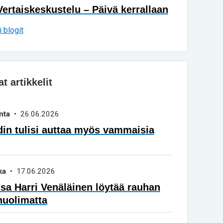
Vertaiskeskustelu – Päivä kerrallaan
 blogit
 artikkelit
nta
• 26.06.2026
in tulisi auttaa myös vammaisia
ka
• 17.06.2026
a Harri Venäläinen löytää rauhan
huolimatta