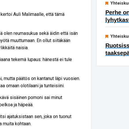
Yhteisku
Perhe on
kertoi Auli Malimaalle, että tämä
lyhytkas
lä olen reumasukua sekä äidin että isän
Yhteisku
myötä muuttumaan. En ollut siitäkään
Ruotsis
likkäitä naisia.
taaksep
tiaana tekemä lupaus: hänestä ei tule
i, mutta päätös on kantanut läpi vuosien.
a omaan olotilaani ja tunteisiini.
. Ikävä sisäinen pomoni sai minut
pelkoa ja häpeää.
si ajatuksistaan sen, joka on tuonut
a muita kohtaan.