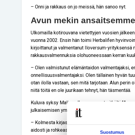
– Onni ja rakkaus on jo meissä, hän sanoo nyt.
Avun mekin ansaitsemm
Ulkomailla kotirouvana vietettyjen vuosien jälkeen
vuonna 2002. Ensin hän toimi Herbalifen hyvinvoin
kirjoittanut ja valmentanut Iloversum-yrityksensä
rakkausvalmennuksia olohuoneessaan kerran kuu
– Olen valmistunut elämäntaidon valmentajaksi, e
onnellisuusvalmentajaksi. Olen tällainen hyvän tuuri
otan ilolla vastaan, sen mitä tarjotaan. Alun perin 
niitä töitä en ole juurikaan tehnyt, hän täsmentää.
Kuluva syksy Malimaalla on mennyt pitkälti ”Avaud
julkaisemisen ympärillä.
– Kolmesta kirjastani tämä on ehdottomasti henkil
aidosti ja rohkeasti kertomaan, mitä ajattelen.
Suostumus