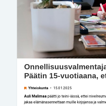
Onnellisuusvalmentaja
Päätin 15-vuotiaana, e
Yhteiskunta
• 15.01.2025
Auli Malimaa
päätti jo teini-iässä, ettei nivelre
jakaa elämänasennettaan muille kirjojensa ja valm