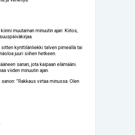
 kiinni muutaman minuutin ajan: Kiitos,
lisuuspäiväkirjaa.
itten kynttilänliekki talven pimeällä tai
näoloa juuri siihen hetkeen.
 ääneen sanan, jota kaipaan elämääni.
aa viiden minuutin ajan.
ja sanon: ”Rakkaus virtaa minussa. Olen
.