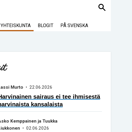
Haku
YHTEISKUNTA
BLOGIT
PÅ SVENSKA
it
Lassi Murto
• 22.06.2026
Harvinainen sairaus ei tee ihmisestä
harvinaista kansalaista
Asko Kemppainen ja Tuukka
Liukkonen
• 02.06.2026