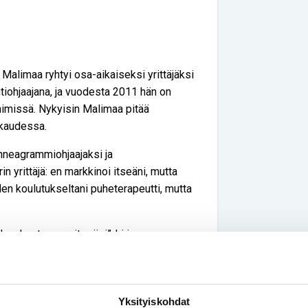
e
 Malimaa ryhtyi osa-aikaiseksi yrittäjäksi
tiohjaajana, ja vuodesta 2011 hän on
 nimissä. Nykyisin Malimaa pitää
kaudessa.
nneagrammiohjaajaksi ja
n yrittäjä: en markkinoi itseäni, mutta
olen koulutukseltani puheterapeutti, mutta
u rakastamaan itseäsi”-kirjan
ökohtaisin ja henkisin. Pääsen tässä
Yksityiskohdat