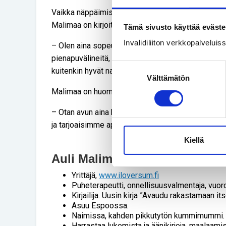
Vaikka näppäimistöllä toimii enää oikean käden 
Malimaa on kirjoittanut kaikki kirjansa itse.
Tämä sivusto käyttää eväste
Invalidiliiton verkkopalvelui
– Olen aina sopeutunut kehollisiin muutoksiin. Ar
pienapuvälineitä, mutta puolisoni
Tommin
ja avus
Suostumuksen
kuitenkin hyvät naapurit.
Välttämätön
valinta
Malimaa on huomannut, että avun antaminen tekee 
– Otan avun aina kiitollisena vastaan. Ihmisiin pi
ja tarjoaisimme apua, maailma olisi lempeämpi pa
Kiellä
Auli Malimaa, 60
Yrittäjä,
www.iloversum.fi
Puheterapeutti, onnellisuusvalmentaja, vuor
Kirjailija. Uusin kirja ”Avaudu rakastamaan i
Asuu Espoossa.
Naimissa, kahden pikkutytön kummimummi.
Harrastaa lukemista ja äänikirjoja, maalaamis