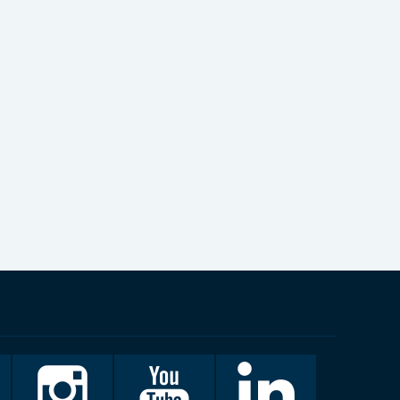
Invalidiliitto
Invalidiliitto
LinkedIn
Instagramissa
Youtubessa