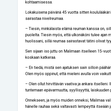
kohtaamisessa.
Lokakuisena päivänä 45 vuotta sitten koululääkäri 
sairastaa nivelreumaa.
– Tiesin, minkälaista elämä reuman kanssa on, sil
puolelta. Tiesin myös, että ulkonäköni tulee ajan 
huolissani, sillä reumaa sairastavat tätini olivat tyy
Sen sijaan iso juttu on Malimaan itselleen 15-vuo
koskaan katkeraa.
– En tiedä, mistä sen ajatuksen sain silloin päähän
Olen myös oppinut, että mieleni avulla voin vaikutta
– Olen ollut hirvittävän vaativa ja ankara itselleni
tuntemaan epävarmuutta, syyllisyyttä, laiskuuden 
Onnekseen, ja myös muiden onneksi, Malimaa valit
hänelle rauhaa sekä valtavasti lempeyttä itseään j