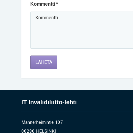
Kommentti *
LÄHETÄ
IT Invalidiliitto-lehti
Mannerheimintie 107
00280 HELSINKI