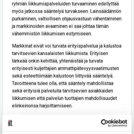
ryhmän liikkumispalveluiden turvaaminen edellyttää
myös jatkossa sääntelyä turvakseen. Lainsäädännön
purkaminen, valtiollisen ohjausvastuun vähentäminen
ja markkinoiden avaaminen ei saa johtaa tämän
vähemmistön liikkumisen estymiseen.
Markkinat eivät voi turvata erityispalvelua ja kalustoa
tarvitsevien kansalaisten liikkumista. Erityisen
tärkeää onkin kehittää, yhtenäistää ja turvata
erityisesti kuljettajien ammattipätevyysvaatimusten
sekä esteettömään kalustoon liittyvää sääntelyä.
Tavoitteena tulee olla, että sääntely mahdollistaa
sekä erityisiä palveluita tarvitsevien asiakkaiden
liikkumisen että palvelun tuottajien mahdollisuudet
elinkeinonsa harjoittamiseen.
Lue lisää aihepiiristä