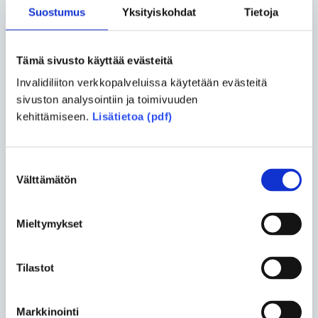
Jaa uutinen
Suostumus
Yksityiskohdat
Tietoja
Jaa Facebookissa
Jaa Twitterissä
Jaa sähköpostilla
Tämä sivusto käyttää evästeitä
Invalidiliiton verkkopalveluissa käytetään evästeitä
sivuston analysointiin ja toimivuuden
kehittämiseen.
Lisätietoa (pdf)
Kommentoi
Pakolliset kentät on merkitty tähdellä (*).
Suostumuksen
Välttämätön
valinta
Otsikko *
Mieltymykset
Nimi *
Tilastot
Markkinointi