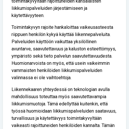
toimintakyvyltään rajoittuneiden kansalaisten
liikkumispalveluiden järjestämiseen ja
käytettävyyteen.
Toimintakyvyn rajoite hankaloittaa vaikeusasteesta
riippuen henkilön kykyä käyttää liikennepalveluita.
Palveluiden käyttöön vaikuttaa yksilöllinen
avuntarve, saavutettavuus ja kaluston esteettömyys,
ympäristö sekä tieto palvelun saavutettavuudesta.
Huomionarvoista on myös, että usein vaikeimmin
vammaisten henkilöiden liikkumispalveluiden
valinnassa ei ole vaihtoehtoja.
Liikennekaaren yhteydessä on teknologian avulla
mahdollisuus toteuttaa myös saavutettavampia
liikkumismuotoja. Tämä edellyttää kuitenkin, että
työssä huomioidaan liikkumispalveluiden saatavuus,
turvallisuus ja käytettävyys toimintakyvyltään
vaikeasti rajoittuneiden henkilöiden kannalta. Tämän