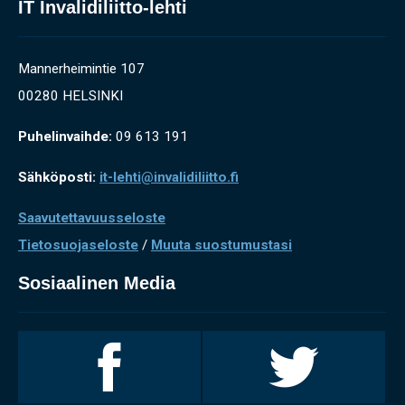
IT Invalidiliitto-lehti
Mannerheimintie 107
00280 HELSINKI
Puhelinvaihde:
09 613 191
Sähköposti:
it-lehti@invalidiliitto.fi
Saavutettavuusseloste
Tietosuojaseloste
/
Muuta suostumustasi
Sosiaalinen Media
Invalidiliitto
Invalidiliitto
Facebookissa
Twitterissä