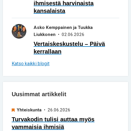
ihmisestä harvinaista
kansalaista
Asko Kemppainen ja Tuukka
Liukkonen
• 02.06.2026
Vertaiskeskustelu – Päivä
kerrallaan
Katso kaikki blogit
Uusimmat artikkelit
Yhteiskunta
• 26.06.2026
Turvakodin tulisi auttaa myös
vammaisia ihmisiä