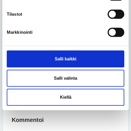
Katso video >>
Tilastot
Ota yhteyttä
suunnittelija
Markkinointi
Merja Monto
040 728 1737
Lue lisää aihepiiristä
Salli kaikki
Jaa uutinen
Salli valinta
Jaa Facebookissa
Jaa Twitterissä
Jaa sähköpostilla
Kiellä
Kommentoi