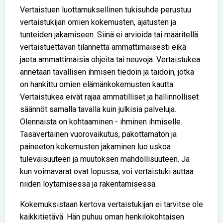
Vertaistuen luottamuksellinen tukisuhde perustuu
vertaistukijan omien kokemusten, ajatusten ja
tunteiden jakamiseen. Siinä ei arvioida tai määritellä
vertaistuettavan tilannetta ammattimaisesti eikä
jaeta ammattimaisia ohjeita tai neuvoja. Vertaistukea
annetaan tavallisen ihmisen tiedoin ja taidoin, jotka
on hankittu omien elämänkokemusten kautta.
Vertaistukea eivät rajaa ammatilliset ja hallinnolliset
säännöt samalla tavalla kuin julkisia palveluja.
Olennaista on kohtaaminen - ihminen ihmiselle.
Tasavertainen vuorovaikutus, pakottamaton ja
paineeton kokemusten jakaminen luo uskoa
tulevaisuuteen ja muutoksen mahdollisuuteen. Ja
kun voimavarat ovat lopussa, voi vertaistuki auttaa
niiden löytämisessä ja rakentamisessa.
Kokemuksistaan kertova vertaistukijan ei tarvitse ole
kaikkitietävä. Hän puhuu oman henkilökohtaisen