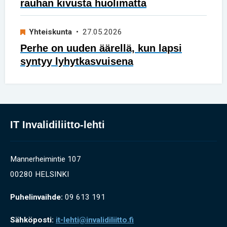
rauhan kivusta huolimatta
Yhteiskunta
• 27.05.2026
Perhe on uuden äärellä, kun lapsi
syntyy lyhytkasvuisena
IT Invalidiliitto-lehti
Mannerheimintie 107
00280 HELSINKI
Puhelinvaihde:
09 613 191
Sähköposti:
it-lehti@invalidiliitto.fi