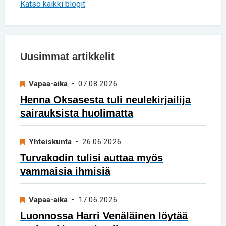
Katso kaikki blogit
Uusimmat artikkelit
Vapaa-aika
• 07.08.2026
Henna Oksasesta tuli neulekirjailija
sairauksista huolimatta
Yhteiskunta
• 26.06.2026
Turvakodin tulisi auttaa myös
vammaisia ihmisiä
Vapaa-aika
• 17.06.2026
Luonnossa Harri Venäläinen löytää