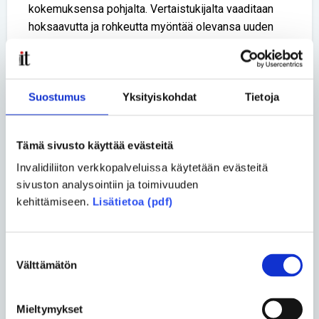
kokemuksensa pohjalta. Vertaistukijalta vaaditaan
hoksaavutta ja rohkeutta myöntää olevansa uuden
asian äärellä. Kaikkeen ei tarvitse tietää ratkaisua tai
valmista vastausta, eikä hankaliin tilanteisiin tarvitse
jäädä yksin. Invalidiliiton vertaistuen vastuuhenkilöön
Suostumus
Yksityiskohdat
Tietoja
voi aina ottaa yhteyttä.
Invalidiliiton vertaistuen välitys
Tämä sivusto käyttää evästeitä
Invalidiliitossa vertaistukijoita välittää vertaistuen
Invalidiliiton verkkopalveluissa käytetään evästeitä
vastuuhenkilö. Myös jäsenyhdistysten
sivuston analysointiin ja toimivuuden
vastuuhenkilöt voivat välittää vertaistukijoita.
kehittämiseen.
Lisätietoa (pdf)
Tietoturvasyistä vertaistukihenkilöiden yhteystietoja
ei julkaista verkkosivuilla.
Lue lisää tietoa vertaistuesta ja
Suostumuksen
Välttämätön
valinta
vertaistukikoulutuksista Invalidiliiton kotisivuilta >>
Lue vertaistukiperhe Tuonosten tarina >>
Mieltymykset