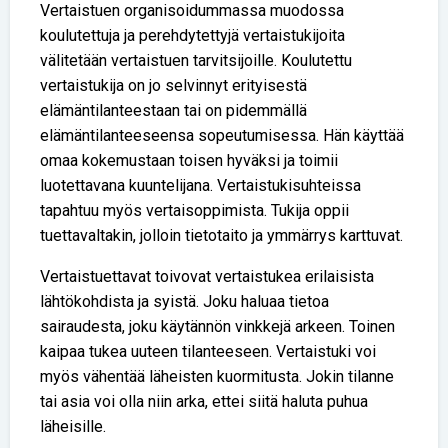
Vertaistuen organisoidummassa muodossa
koulutettuja ja perehdytettyjä vertaistukijoita
välitetään vertaistuen tarvitsijoille. Koulutettu
vertaistukija on jo selvinnyt erityisestä
elämäntilanteestaan tai on pidemmällä
elämäntilanteeseensa sopeutumisessa. Hän käyttää
omaa kokemustaan toisen hyväksi ja toimii
luotettavana kuuntelijana. Vertaistukisuhteissa
tapahtuu myös vertaisoppimista. Tukija oppii
tuettavaltakin, jolloin tietotaito ja ymmärrys karttuvat.
Vertaistuettavat toivovat vertaistukea erilaisista
lähtökohdista ja syistä. Joku haluaa tietoa
sairaudesta, joku käytännön vinkkejä arkeen. Toinen
kaipaa tukea uuteen tilanteeseen. Vertaistuki voi
myös vähentää läheisten kuormitusta. Jokin tilanne
tai asia voi olla niin arka, ettei siitä haluta puhua
läheisille.