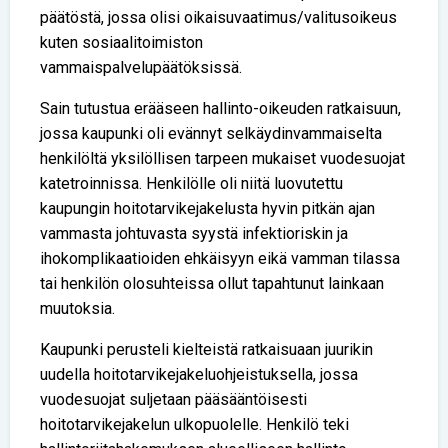
päätöstä, jossa olisi oikaisuvaatimus/valitusoikeus
kuten sosiaalitoimiston
vammaispalvelupäätöksissä.
Sain tutustua erääseen hallinto-oikeuden ratkaisuun,
jossa kaupunki oli evännyt selkäydinvammaiselta
henkilöltä yksilöllisen tarpeen mukaiset vuodesuojat
katetroinnissa. Henkilölle oli niitä luovutettu
kaupungin hoitotarvikejakelusta hyvin pitkän ajan
vammasta johtuvasta syystä infektioriskin ja
ihokomplikaatioiden ehkäisyyn eikä vamman tilassa
tai henkilön olosuhteissa ollut tapahtunut lainkaan
muutoksia.
Kaupunki perusteli kielteistä ratkaisuaan juurikin
uudella hoitotarvikejakeluohjeistuksella, jossa
vuodesuojat suljetaan pääsääntöisesti
hoitotarvikejakelun ulkopuolelle. Henkilö teki