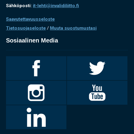
Sähköposti:
it-lehti@invalidiliitto.fi
Saavutettavuusseloste
Tietosuojaseloste
/
Muuta suostumustasi
Sosiaalinen Media
Invalidiliitto
Invalidiliitto
Facebookissa
Twitterissä
Invalidiliitto
Invalidiliitto
Instagramissa
Youtubessa
LinkedIn