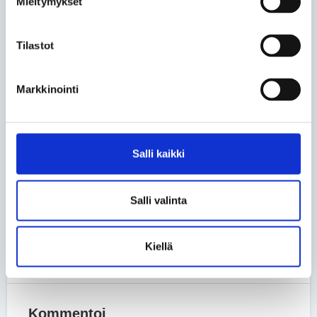
Mieltymykset
normihierarkisesti lakia alemmantasoisia, ja
yksilöllinen tarve on kruunuista kirkkain. Jos
perustellusta tarpeesta huolimatta tulee hylkäys, niin
Tilastot
silloin kannattaa käyttää edellä mainittuja
oikeussuojakeinoja tai ottaa yhteyttä Invalidiliiton
Markkinointi
uuteen neuvontapalveluun.
Teksti: Henrik Gustafsson, Invalidiliiton lakimies
Lue lisää aihepiiristä
Salli kaikki
Jaa uutinen
Salli valinta
Jaa Facebookissa
Jaa Twitterissä
Jaa sähköpostilla
Kiellä
Kommentoi