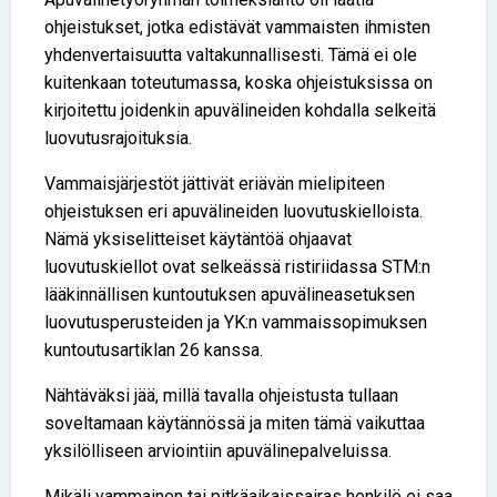
ohjeistukset, jotka edistävät vammaisten ihmisten
yhdenvertaisuutta valtakunnallisesti. Tämä ei ole
kuitenkaan toteutumassa, koska ohjeistuksissa on
kirjoitettu joidenkin apuvälineiden kohdalla selkeitä
luovutusrajoituksia.
Vammaisjärjestöt jättivät eriävän mielipiteen
ohjeistuksen eri apuvälineiden luovutuskielloista.
Nämä yksiselitteiset käytäntöä ohjaavat
luovutuskiellot ovat selkeässä ristiriidassa STM:n
lääkinnällisen kuntoutuksen apuvälineasetuksen
luovutusperusteiden ja YK:n vammaissopimuksen
kuntoutusartiklan 26 kanssa.
Nähtäväksi jää, millä tavalla ohjeistusta tullaan
soveltamaan käytännössä ja miten tämä vaikuttaa
yksilölliseen arviointiin apuvälinepalveluissa.
Mikäli vammainen tai pitkäaikaissairas henkilö ei saa