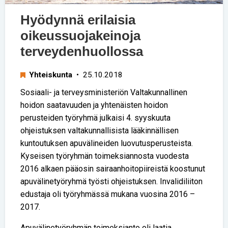
Hyödynnä erilaisia
oikeussuojakeinoja
terveydenhuollossa
Yhteiskunta
• 25.10.2018
Sosiaali- ja terveysministeriön Valtakunnallinen
hoidon saatavuuden ja yhtenäisten hoidon
perusteiden työryhmä julkaisi 4. syyskuuta
ohjeistuksen valtakunnallisista lääkinnällisen
kuntoutuksen apuvälineiden luovutusperusteista.
Kyseisen työryhmän toimeksiannosta vuodesta
2016 alkaen pääosin sairaanhoitopiireistä koostunut
apuvälinetyöryhmä työsti ohjeistuksen. Invalidiliiton
edustaja oli työryhmässä mukana vuosina 2016 –
2017.
Apuvälinetyöryhmän toimeksianto oli laatia