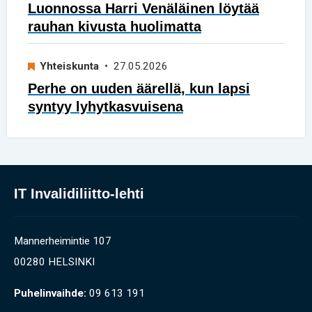
Luonnossa Harri Venäläinen löytää
rauhan kivusta huolimatta
Yhteiskunta
• 27.05.2026
Perhe on uuden äärellä, kun lapsi
syntyy lyhytkasvuisena
IT Invalidiliitto-lehti
Mannerheimintie 107
00280 HELSINKI
Puhelinvaihde:
09 613 191