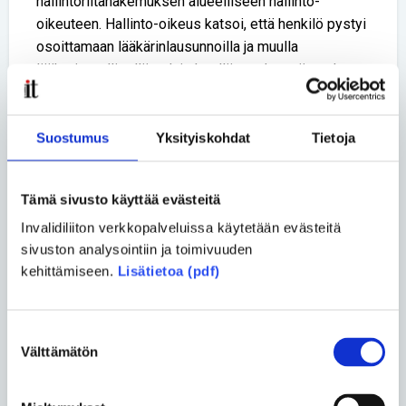
hallintoriitahakemuksen alueelliseen hallinto-
oikeuteen. Hallinto-oikeus katsoi, että henkilö pystyi
osoittamaan lääkärinlausunnoilla ja muulla
lääketieteellisellä selvityksellä vuodesuojien olevan
yksilöllisen tarpeenmukaisia. Henkilön osoittamista
selvityksistä kävi ilmi, että selkäydinvammaan
liittyvän infektioriskin ja ihokomplikaatioiden ehkäisy
Suostumus
Yksityiskohdat
Tietoja
vuodesuojilla kuuluu sairaudenhoitoon ja oikeus
maksuttomiin vuodesuojiin hoitotarvikkeina oli
Tämä sivusto käyttää evästeitä
olemassa.
Invalidiliiton verkkopalveluissa käytetään evästeitä
Hallinto-oikeuden päätöksellä kaupunki velvoitettiin
sivuston analysointiin ja toimivuuden
myöntämään vuodesuojat maksuttomina
kehittämiseen.
Lisätietoa (pdf)
hoitotarvikkeina hakemuksen vireille tulosta alkaen.
Lopuksi voin todeta, että alueellisia ja
Suostumuksen
valtakunnallisia ohjeistuksia uudistetaan koko ajan
Välttämätön
valinta
terveydenhuollon apuvälinepalveluissa ja
hoitotarvikejakelussa. Ne ovat kuitenkin