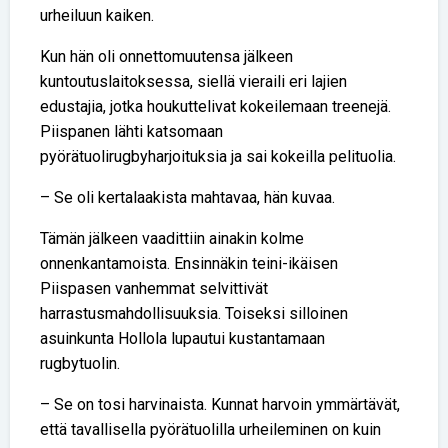
urheiluun kaiken.
Kun hän oli onnettomuutensa jälkeen
kuntoutuslaitoksessa, siellä vieraili eri lajien
edustajia, jotka houkuttelivat kokeilemaan treenejä.
Piispanen lähti katsomaan
pyörätuolirugbyharjoituksia ja sai kokeilla pelituolia.
– Se oli kertalaakista mahtavaa, hän kuvaa.
Tämän jälkeen vaadittiin ainakin kolme
onnenkantamoista. Ensinnäkin teini-ikäisen
Piispasen vanhemmat selvittivät
harrastusmahdollisuuksia. Toiseksi silloinen
asuinkunta Hollola lupautui kustantamaan
rugbytuolin.
– Se on tosi harvinaista. Kunnat harvoin ymmärtävät,
että tavallisella pyörätuolilla urheileminen on kuin