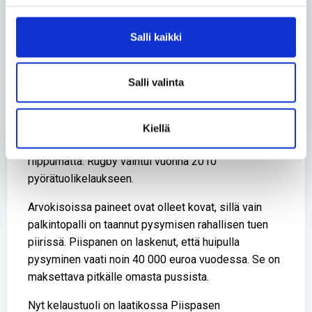
Huippu-urheilu ja virkaura oli
tiukka yhdistelmä
Salli kaikki
Piispanen halusi opiskella liikuntaa jo
yläasteikäisestä saakka. Vammautuminen vaikutti
Salli valinta
niin, että liikuntahallinnosta tuli luontevin valinta.
Rankkaa on ollut se, että treenit ovat odottaneet
Kiellä
häntä joka ilta töiden jälkeen väsymyksestä
riippumatta. Rugby vaihtui vuonna 2010
pyörätuolikelaukseen.
Arvokisoissa paineet ovat olleet kovat, sillä vain
palkintopalli on taannut pysymisen rahallisen tuen
piirissä. Piispanen on laskenut, että huipulla
pysyminen vaati noin 40 000 euroa vuodessa. Se on
maksettava pitkälle omasta pussista.
Nyt kelaustuoli on laatikossa Piispasen