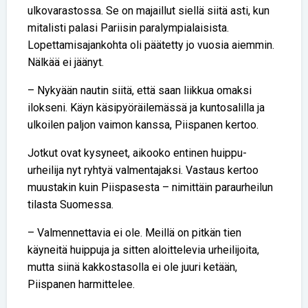
ulkovarastossa. Se on majaillut siellä siitä asti, kun
mitalisti palasi Pariisin paralympialaisista.
Lopettamisajankohta oli päätetty jo vuosia aiemmin.
Nälkää ei jäänyt.
– Nykyään nautin siitä, että saan liikkua omaksi
ilokseni. Käyn käsipyöräilemässä ja kuntosalilla ja
ulkoilen paljon vaimon kanssa, Piispanen kertoo.
Jotkut ovat kysyneet, aikooko entinen huippu-
urheilija nyt ryhtyä valmentajaksi. Vastaus kertoo
muustakin kuin Piispasesta – nimittäin paraurheilun
tilasta Suomessa.
– Valmennettavia ei ole. Meillä on pitkän tien
käyneitä huippuja ja sitten aloittelevia urheilijoita,
mutta siinä kakkostasolla ei ole juuri ketään,
Piispanen harmittelee.