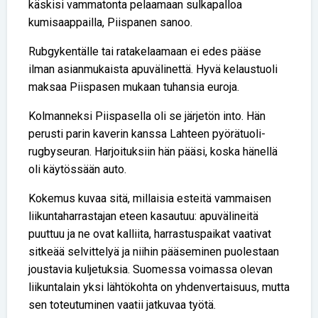
käskisi vammatonta pelaamaan sulkapalloa
kumisaappailla, Piispanen sanoo.
Rubgykentälle tai ratakelaamaan ei edes pääse
ilman asianmukaista apuvälinettä. Hyvä kelaustuoli
maksaa Piispasen mukaan tuhansia euroja.
Kolmanneksi Piispasella oli se järjetön into. Hän
perusti parin kaverin kanssa Lahteen pyörätuoli­
rugbyseuran. Harjoituksiin hän pääsi, koska hänellä
oli käytössään auto.
Kokemus kuvaa sitä, millaisia esteitä vammaisen
liikuntaharrastajan eteen kasautuu: apuvälineitä
puuttuu ja ne ovat kalliita, harrastuspaikat vaativat
sitkeää selvittelyä ja niihin pääseminen puolestaan
joustavia kuljetuksia. Suomessa voimassa olevan
liikuntalain yksi lähtökohta on yhdenvertaisuus, mutta
sen toteutuminen vaatii jatkuvaa työtä.