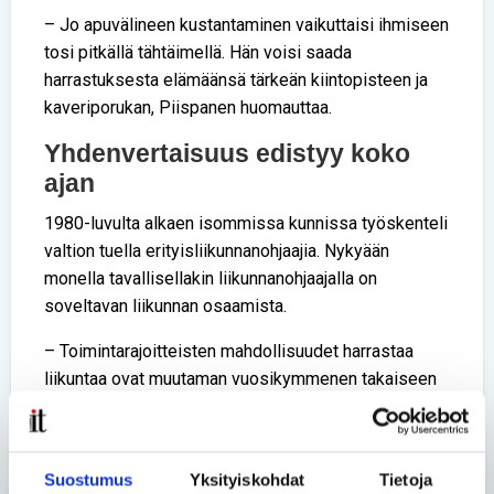
– Jo apuvälineen kustantaminen vaikuttaisi ihmiseen
tosi pitkällä tähtäimellä. Hän voisi saada
harrastuksesta elämäänsä tärkeän kiintopisteen ja
kaveriporukan, Piispanen huomauttaa.
Yhdenvertaisuus edistyy koko
ajan
1980-luvulta alkaen isommissa kunnissa työskenteli
valtion tuella erityisliikunnanohjaajia. Nykyään
monella tavallisellakin liikunnanohjaajalla on
soveltavan liikunnan osaamista.
– Toimintarajoitteisten mahdollisuudet harrastaa
liikuntaa ovat muutaman vuosikymmenen takaiseen
verrattuna paljon paremmat, sanoo Toni Piispanen.
Hänestä liikunnan yhdenvertaisuutta tukee parhaiten
niin sanottu kaksoisstrategia. Se tarkoittaa, että
Suostumus
Yksityiskohdat
Tietoja