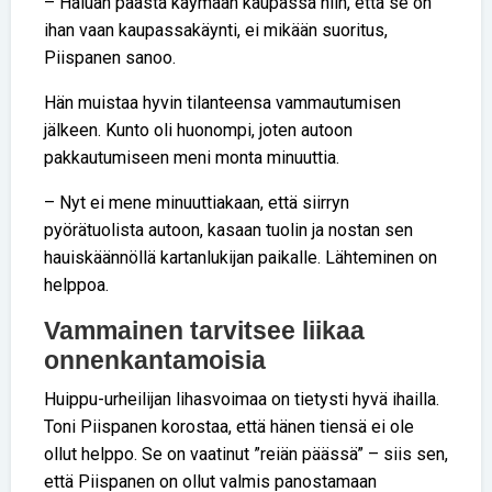
– Haluan päästä käymään kaupassa niin, että se on
ihan vaan kaupassakäynti, ei mikään suoritus,
Piispanen sanoo.
Hän muistaa hyvin tilanteensa vammautumisen
jälkeen. Kunto oli huonompi, joten autoon
pakkautumiseen meni monta minuuttia.
– Nyt ei mene minuuttiakaan, että siirryn
pyörätuolista autoon, kasaan tuolin ja nostan sen
hauiskäännöllä kartanlukijan paikalle. Lähteminen on
helppoa.
Vammainen tarvitsee liikaa
onnenkantamoisia
Huippu-urheilijan lihasvoimaa on tietysti hyvä ihailla.
Toni Piispanen korostaa, että hänen tiensä ei ole
ollut helppo. Se on vaatinut ”reiän päässä” – siis sen,
että Piispanen on ollut valmis panostamaan