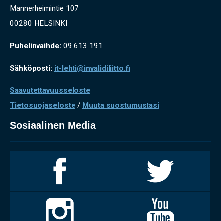
Mannerheimintie 107
00280 HELSINKI
Puhelinvaihde:
09 613 191
Sähköposti:
it-lehti@invalidiliitto.fi
Saavutettavuusseloste
Tietosuojaseloste
/
Muuta suostumustasi
Sosiaalinen Media
Invalidiliitto
Invalidiliitto
Facebookissa
Twitterissä
Invalidiliitto
Invalidiliitto
Instagramissa
Youtubessa