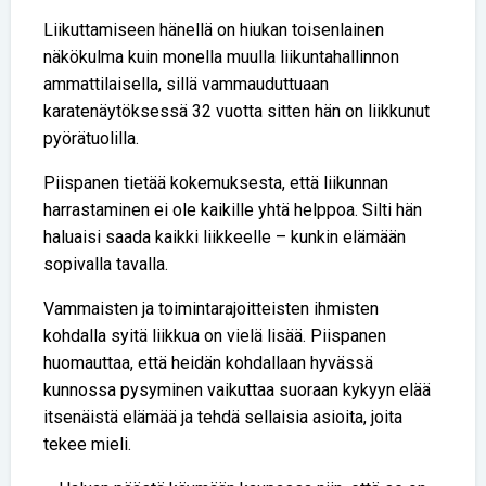
Liikuttamiseen hänellä on hiukan toisenlainen
näkökulma kuin monella muulla liikuntahallinnon
ammattilaisella, sillä vammauduttuaan
karatenäytöksessä 32 vuotta sitten hän on liikkunut
pyörätuolilla.
Piispanen tietää kokemuksesta, että liikunnan
harrastaminen ei ole kaikille yhtä helppoa. Silti hän
haluaisi saada kaikki liikkeelle – kunkin elämään
sopivalla tavalla.
Vammaisten ja toimintarajoitteisten ihmisten
kohdalla syitä liikkua on vielä lisää. Piispanen
huomauttaa, että heidän kohdallaan hyvässä
kunnossa pysyminen vaikuttaa suoraan kykyyn elää
itsenäistä elämää ja tehdä sellaisia asioita, joita
tekee mieli.