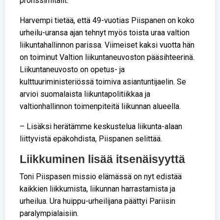
pronssimitalit.
Harvempi tietää, että 49-vuotias Piispanen on koko
urheilu-uransa ajan tehnyt myös toista uraa valtion
liikuntahallinnon parissa. Viimeiset kaksi vuotta hän
on toiminut Valtion liikuntaneuvoston pääsihteerinä.
Liikuntaneuvosto on opetus- ja
kulttuuriministeriössä toimiva asiantuntijaelin. Se
arvioi suomalaista liikuntapolitiikkaa ja
valtionhallinnon toimenpiteitä liikunnan alueella.
– Lisäksi herätämme keskustelua liikunta-alaan
liittyvistä epäkohdista, Piispanen selittää.
Liikkuminen lisää itsenäisyyttä
Toni Piispasen missio elämässä on nyt edistää
kaikkien liikkumista, liikunnan harrastamista ja
urheilua. Ura huippu-urheilijana päättyi Pariisin
paralympialaisiin.