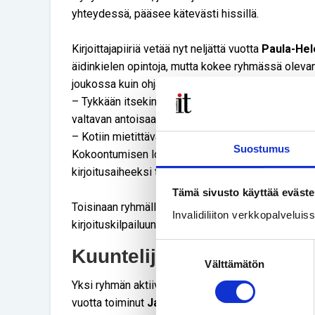
yhteydessä, pääsee kätevästi hissillä.
Kirjoittajapiiriä vetää nyt neljättä vuotta
Paula-Hel
äidinkielen opintoja, mutta kokee ryhmässä olev
joukossa kuin ohjaaja.
– Tykkään itsekin kirjoittaa runoja. Ohjaaminenhan
valtavan antoisaa tavata näitä ihmisiä, ja yhteisö on
– Kotiin mietittäväksi olen saattanut antaa aiheen
Suostumus
Kokoontumisen lopuksi saatan kysyä myös ryhmäläi
kirjoitusaiheeksi tai tehdä kirjailija-arvuuttelua.
Tämä sivusto käyttää eväste
Toisinaan ryhmällä on työn alla jokin pitempiaikain
Invalidiliiton verkkopalvelui
kirjoituskilpailuun osallistuminen tai antologian 
Suostumuksen
Kuuntelijoillakin on tärkeä
Välttämätön
valinta
Yksi ryhmän aktiivisista kävijöistä on Joensuun S
vuotta toiminut
Jaana Pakarinen
. Hän näkee yli