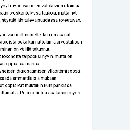
tynyt myös vanhojen valokuvien etsintää
ämään työskentelyssä taukoja, mutta nyt
a, näyttää lähitulevaisuudessa toteutuvan.
työn vauhdittamiselle, kun on saanut
asioista sekä kannattelun ja arvostuksen
aminen on välillä takunnut.
ietokonetta tarpeeksi hyvin, mutta on
erran oppia saamassa.
tyneiden digiosaamisen ylläpitämisessä.
vä saada ammattilaisia mukaan
set oppisivat muutakin kuin pankissa
oittamalla. Perinnetietoa saataisiin myös