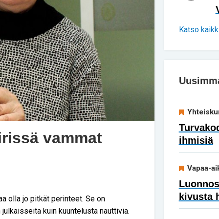
Katso kaikki
Uusimmat
Yhteisku
Turvakod
iirissä vammat
ihmisiä
Vapaa-ai
Luonnoss
kivusta 
aa olla jo pitkät perinteet. Se on
julkaisseita kuin kuuntelusta nauttivia.