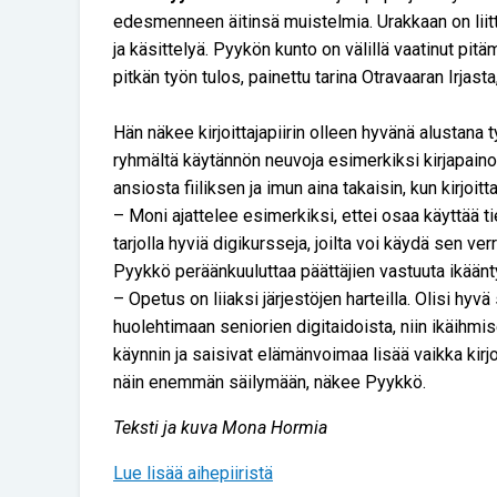
edesmenneen äitinsä muistelmia. Urakkaan on liit
ja käsittelyä. Pyykön kunto on välillä vaatinut pit
pitkän työn tulos, painettu tarina Otravaaran Irjast
Hän näkee kirjoittajapiirin olleen hyvänä alustana 
ryhmältä käytännön neuvoja esimerkiksi kirjapaino
ansiosta fiiliksen ja imun aina takaisin, kun kirjoitt
– Moni ajattelee esimerkiksi, ettei osaa käyttää t
tarjolla hyviä digikursseja, joilta voi käydä sen v
Pyykkö peräänkuuluttaa päättäjien vastuuta ikään
– Opetus on liiaksi järjestöjen harteilla. Olisi hy
huolehtimaan seniorien digitaidoista, niin ikäihmi
käynnin ja saisivat elämänvoimaa lisää vaikka kirj
näin enemmän säilymään, näkee Pyykkö.
Teksti ja kuva Mona Hormia
Lue lisää aihepiiristä