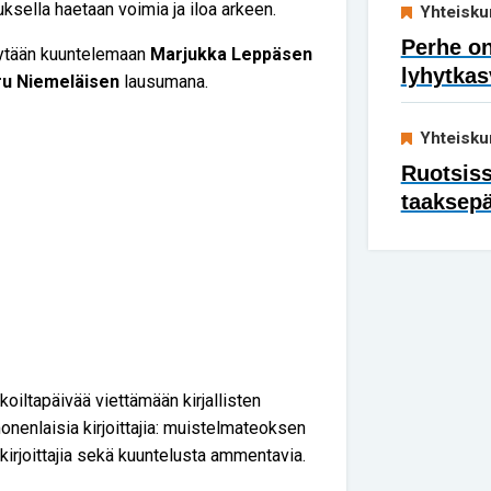
tuksella haetaan voimia ja iloa arkeen.
Yhteisku
Perhe on
nnytään kuuntelemaan
Marjukka Leppäsen
lyhytkas
ru Niemeläisen
lausumana.
Yhteisku
Ruotsis
taaksep
oiltapäivää viettämään kirjallisten
nenlaisia kirjoittajia: muistelmateoksen
 kirjoittajia sekä kuuntelusta ammentavia.