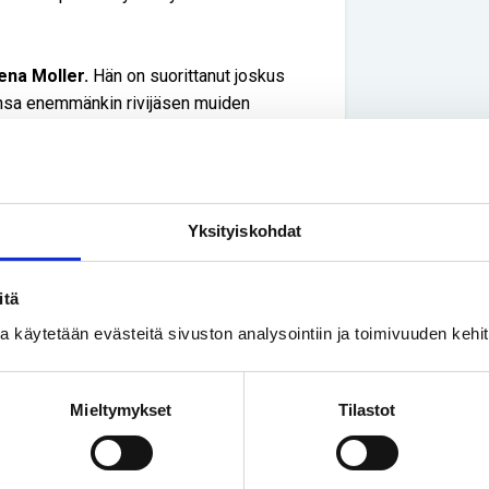
ena Moller.
Hän on suorittanut joskus
ansa enemmänkin rivijäsen muiden
 tässä on vapaaehtoistyötä, mutta on
 tiivis. Heitä aina kaipaakin kovasti.
 tai jonkin ajankohtaisen teeman.
Yksityiskohdat
siltä innostavia ideoita yhteiseksi
itä
en yhteinen projekti, kuten
ssa käytetään evästeitä sivuston analysointiin ja toimivuuden keh
kokoaminen.
 rooli
Mieltymykset
Tilastot
eudun Invalidien puheenjohtajana nelisen
päänsä luovan toiminnan merkittävänä