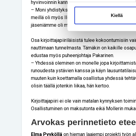
hyvinvoinnin kannalta.
– Moni yhdistyksemme jäsen kirjoittamisen lisä
Kiellä
meillä oli myös IloisetKultturellit -kerho, mutta se 
jäseniämme oli mukana myös kuva-, ääni- ja valot
Osa kirjoittajapiiriläisistä tulee kokoontumisiin
nauttimaan tunnelmasta. Tämäkin on kaikille osapuo
edustaa myös puheenjohtaja Pakarinen.
– Yhdessä oleminen on monelle jopa kirjoittamista
runoudesta ystävien kanssa ja käyn lausuntatilaisuu
muuten kuin koettamalla osallistua yhdessä tehtävii
olisin täällä jotenkin liikaa, hän kertoo.
Kirjoittajapiiri ei ole vain matalan kynnyksen toimi
Osallistuminen on maksutonta eikä Mollerin muka
Arvokas perinnetieto ete
Elma Pyyköllä
on hieman laajempi projekti työn a