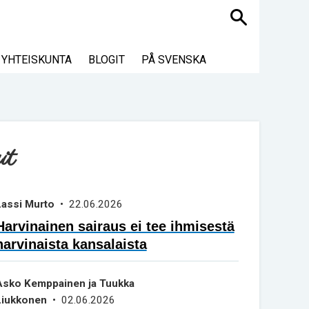
Haku
YHTEISKUNTA
BLOGIT
PÅ SVENSKA
it
Lassi Murto
• 22.06.2026
Harvinainen sairaus ei tee ihmisestä
harvinaista kansalaista
Asko Kemppainen ja Tuukka
Liukkonen
• 02.06.2026