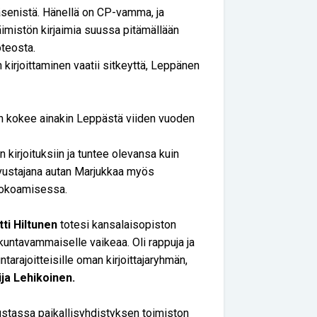
jäsenistä. Hänellä on CP-vamma, ja
äimistön kirjaimia suussa pitämällään
oteosta.
n kirjoittaminen vaatii sitkeyttä, Leppänen
in kokee ainakin Leppästä viiden vuoden
in kirjoituksiin ja tuntee olevansa kuin
Avustajana autan Marjukkaa myös
 kokoamisessa.
tti Hiltunen
totesi kansalaisopiston
iikuntavammaiselle vaikeaa. Oli rappuja ja
tarajoitteisille oman kirjoittajaryhmän,
ija Lehikoinen.
kustassa paikallisyhdistyksen toimiston