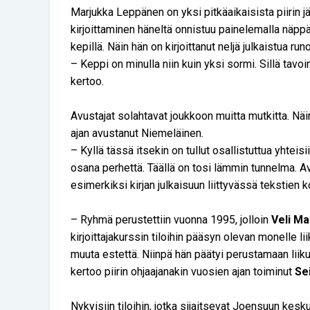
Marjukka Leppänen on yksi pitkäaikaisista piirin 
kirjoittaminen häneltä onnistuu painelemalla näpp
kepillä. Näin hän on kirjoittanut neljä julkaistua run
– Keppi on minulla niin kuin yksi sormi. Sillä tavoi
kertoo.
Avustajat solahtavat joukkoon muitta mutkitta. Nä
ajan avustanut Niemeläinen.
– Kyllä tässä itsekin on tullut osallistuttua yhteisi
osana perhettä. Täällä on tosi lämmin tunnelma. 
esimerkiksi kirjan julkaisuun liittyvässä tekstien
– Ryhmä perustettiin vuonna 1995, jolloin
Veli Ma
kirjoittajakurssin tiloihin pääsyn olevan monelle l
muuta estettä. Niinpä hän päätyi perustamaan liikun
kertoo piirin ohjaajanakin vuosien ajan toiminut
Se
Nykyisiin tiloihin, jotka sijaitsevat Joensuun kes