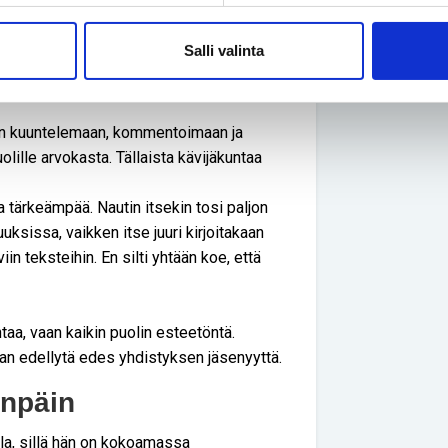
ksi myös esimerkiksi maalaa. Aiemmin
Salli valinta
on tällä hetkellä tauolla. Noin vuosi sitten
aideteosprojektissa.
 vain kuuntelemaan, kommentoimaan ja
lille arvokasta. Tällaista kävijäkuntaa
 tärkeämpää. Nautin itsekin tosi paljon
ksissa, vaikken itse juuri kirjoitakaan
n teksteihin. En silti yhtään koe, että
ntaa, vaan kaikin puolin esteetöntä.
an edellytä edes yhdistyksen jäsenyyttä.
enpäin
lla, sillä hän on kokoamassa