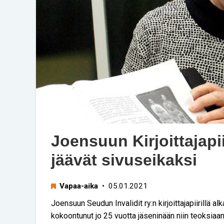
Joensuun Kirjoittajap
jäävät sivuseikaksi
Vapaa-aika
• 05.01.2021
Joensuun Seudun Invalidit ry:n kirjoittajapiirillä alk
kokoontunut jo 25 vuotta jäseninään niin teoksiaan 