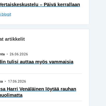
Vertaiskeskustelu – Päivä kerrallaan
 blogit
 artikkelit
nta
• 26.06.2026
in tulisi auttaa myös vammaisia
ka
• 17.06.2026
a Harri Venäläinen löytää rauhan
huolimatta