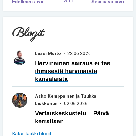
2/11
Edellinen sivu
Seuraava sivu
Blogit
Lassi Murto
• 22.06.2026
Harvinainen sairaus ei tee
ihmisestä harvinaista
kansalaista
Asko Kemppainen ja Tuukka
Liukkonen
• 02.06.2026
Vertaiskeskustelu – Päivä
kerrallaan
Katso kaikki blogit