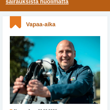
sairauksista huolimatta
Vapaa-aika