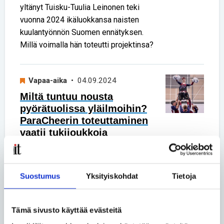
yltänyt Tuisku-Tuulia Leinonen teki
vuonna 2024 ikäluokkansa naisten
kuulantyönnön Suomen ennätyksen.
Millä voimalla hän toteutti projektinsa?
Vapaa-aika
• 04.09.2024
Miltä tuntuu nousta
pyörätuolissa yläilmoihin?
ParaCheerin toteuttaminen
vaatii tukijoukkoja
– Ihanaa tuntea, että on jossain hyvä!
Näin kuvailevat harrastustaan
ParaCheeriä Noora Haaja ja Hilla
Suostumus
Yksityiskohdat
Tietoja
Karjalainen.
Tämä sivusto käyttää evästeitä
Vapaa-aika
• 19.06.2024