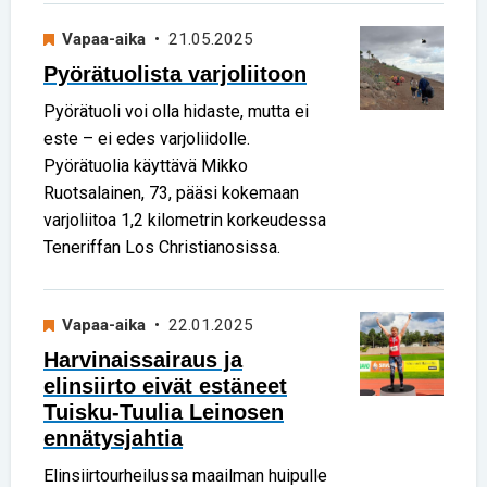
Vapaa-aika
• 21.05.2025
Pyörätuolista varjoliitoon
Pyörätuoli voi olla hidaste, mutta ei
este – ei edes varjoliidolle.
Pyörätuolia käyttävä Mikko
Ruotsalainen, 73, pääsi kokemaan
varjoliitoa 1,2 kilometrin korkeudessa
Teneriffan Los Christianosissa.
Vapaa-aika
• 22.01.2025
Harvinaissairaus ja
elinsiirto eivät estäneet
Tuisku-Tuulia Leinosen
ennätysjahtia
Elinsiirtourheilussa maailman huipulle