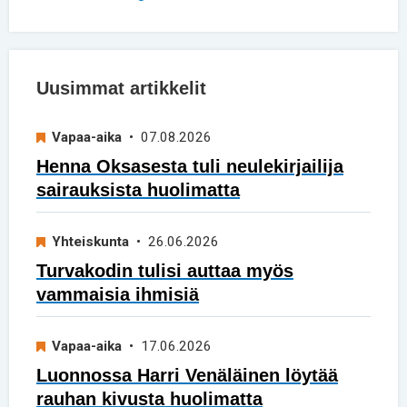
Uusimmat artikkelit
Vapaa-aika
• 07.08.2026
Henna Oksasesta tuli neulekirjailija
sairauksista huolimatta
Yhteiskunta
• 26.06.2026
Turvakodin tulisi auttaa myös
vammaisia ihmisiä
Vapaa-aika
• 17.06.2026
Luonnossa Harri Venäläinen löytää
rauhan kivusta huolimatta