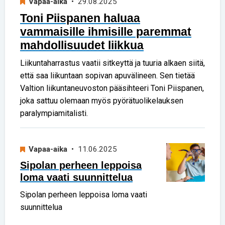
Vapaa-aika
• 29.08.2025
Toni Piispanen haluaa
vammaisille ihmisille paremmat
mahdollisuudet liikkua
Liikuntaharrastus vaatii sitkeyttä ja tuuria alkaen siitä,
että saa liikuntaan sopivan apuvälineen. Sen tietää
Valtion liikuntaneuvoston pääsihteeri Toni Piispanen,
joka sattuu olemaan myös pyörätuolikelauksen
paralympiamitalisti.
Vapaa-aika
• 11.06.2025
Sipolan perheen leppoisa
loma vaati suunnittelua
Sipolan perheen leppoisa loma vaati
suunnittelua