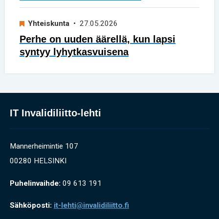
Yhteiskunta
• 27.05.2026
Perhe on uuden äärellä, kun lapsi
syntyy lyhytkasvuisena
IT Invalidiliitto-lehti
Mannerheimintie 107
00280 HELSINKI
Puhelinvaihde:
09 613 191
Sähköposti:
it-lehti@invalidiliitto.fi