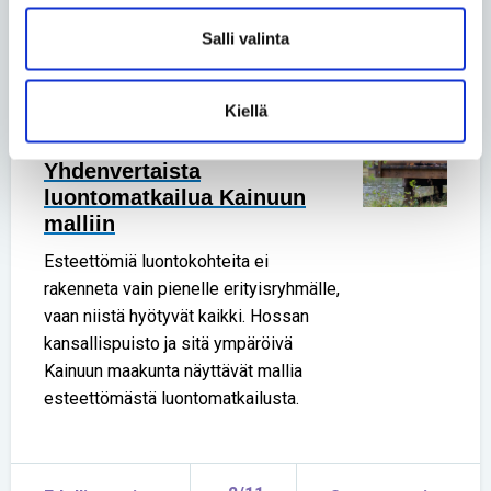
seikkailu vei Riikan ja elämänkumppani
Joni Mahlamäen matkailuautolla halki
Salli valinta
Euroopan.
Kiellä
Vapaa-aika
• 15.11.2023
Yhdenvertaista
luontomatkailua Kainuun
malliin
Esteettömiä luontokohteita ei
rakenneta vain pienelle erityisryhmälle,
vaan niistä hyötyvät kaikki. Hossan
kansallispuisto ja sitä ympäröivä
Kainuun maakunta näyttävät mallia
esteettömästä luontomatkailusta.