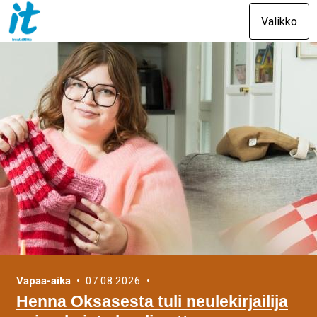
Valikko
Vapaa-aika
• 07.08.2026 •
Henna Oksasesta tuli neulekirjailija