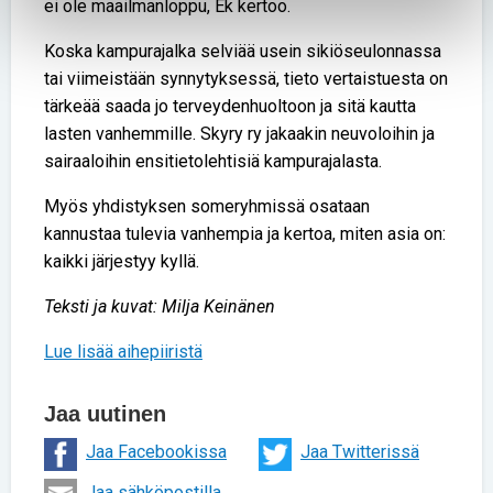
ei ole maailmanloppu, Ek kertoo.
Koska kampurajalka selviää usein sikiöseulonnassa
tai viimeistään synnytyksessä, tieto vertaistuesta on
tärkeää saada jo terveydenhuoltoon ja sitä kautta
lasten vanhemmille. Skyry ry jakaakin neuvoloihin ja
sairaaloihin ensitietolehtisiä kampurajalasta.
Myös yhdistyksen someryhmissä osataan
kannustaa tulevia vanhempia ja kertoa, miten asia on:
kaikki järjestyy kyllä.
Teksti ja kuvat: Milja Keinänen
Lue lisää aihepiiristä
Jaa uutinen
Jaa Facebookissa
Jaa Twitterissä
Jaa sähköpostilla