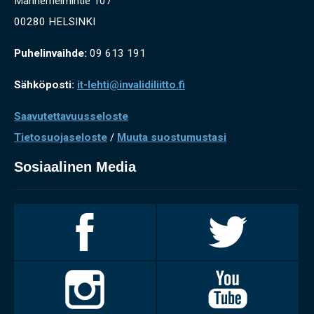
Mannerheimintie 107
00280 HELSINKI
Puhelinvaihde:
09 613 191
Sähköposti:
it-lehti@invalidiliitto.fi
Saavutettavuusseloste
Tietosuojaseloste
/
Muuta suostumustasi
Sosiaalinen Media
Invalidiliitto
Invalidiliitto
Facebookissa
Twitterissä
Invalidiliitto
Invalidiliitto
Instagramissa
Youtubessa