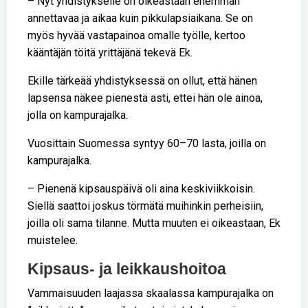
– Nyt yhdistykselle on oikeastaan enemmän
annettavaa ja aikaa kuin pikkulapsiaikana. Se on
myös hyvää vastapainoa omalle työlle, kertoo
kääntäjän töitä yrittäjänä tekevä Ek.
Ekille tärkeää yhdistyksessä on ollut, että hänen
lapsensa näkee pienestä asti, ettei hän ole ainoa,
jolla on kampurajalka.
Vuosittain Suomessa syntyy 60–70 lasta, joilla on
kampurajalka.
– Pienenä kipsauspäivä oli aina keskiviikkoisin.
Siellä saattoi joskus törmätä muihinkin perheisiin,
joilla oli sama tilanne. Mutta muuten ei oikeastaan, Ek
muistelee.
Kipsaus- ja leikkaushoitoa
Vammaisuuden laajassa skaalassa kampurajalka on