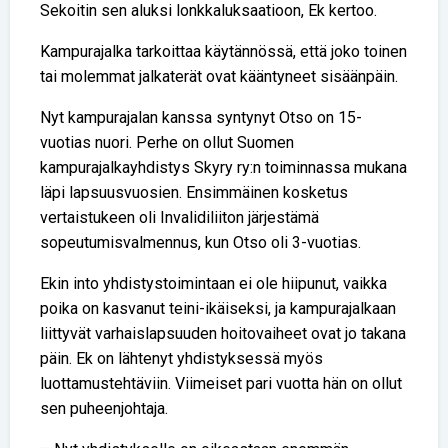
Sekoitin sen aluksi lonkkaluksaatioon, Ek kertoo.
Kampurajalka tarkoittaa käytännössä, että joko toinen
tai molemmat jalkaterät ovat kääntyneet sisäänpäin.
Nyt kampurajalan kanssa syntynyt Otso on 15-
vuotias nuori. Perhe on ollut Suomen
kampurajalkayhdistys Skyry ry:n toiminnassa mukana
läpi lapsuusvuosien. Ensimmäinen kosketus
vertaistukeen oli Invalidiliiton järjestämä
sopeutumisvalmennus, kun Otso oli 3-vuotias.
Ekin into yhdistystoimintaan ei ole hiipunut, vaikka
poika on kasvanut teini-ikäiseksi, ja kampurajalkaan
liittyvät varhaislapsuuden hoitovaiheet ovat jo takana
päin. Ek on lähtenyt yhdistyksessä myös
luottamustehtäviin. Viimeiset pari vuotta hän on ollut
sen puheenjohtaja.