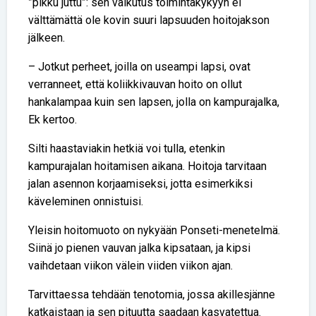
”pikku juttu”: sen vaikutus toimintakykyyn ei
välttämättä ole kovin suuri lapsuuden hoitojakson
jälkeen.
– Jotkut perheet, joilla on useampi lapsi, ovat
verranneet, että koliikkivauvan hoito on ollut
hankalampaa kuin sen lapsen, jolla on kampurajalka,
Ek kertoo.
Silti haastaviakin hetkiä voi tulla, etenkin
kampurajalan hoitamisen aikana. Hoitoja tarvitaan
jalan asennon korjaamiseksi, jotta esimerkiksi
käveleminen onnistuisi.
Yleisin hoitomuoto on nykyään Ponseti-menetelmä.
Siinä jo pienen vauvan jalka kipsataan, ja kipsi
vaihdetaan viikon välein viiden viikon ajan.
Tarvittaessa tehdään tenotomia, jossa akillesjänne
katkaistaan ja sen pituutta saadaan kasvatettua.