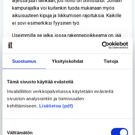
arjessa juuri lainkaan, jos hoito on onnistunut. Joillain
kampurajalka voi kuitenkin tuoda mukanaan myös
aikuisuuteen kipuja ja liikkumisen rajoituksia. Kaikille
ei sovi esimerkiksi fyysinen työ.
Useimmilla se jalka, jossa rakennepoikkeama on, jää
huomattavasti pienemmäksi. Silloin erityisten, jalkaa
varten suunniteltujen kenkien hankkiminen voi vaatia
vaivannäköä
Suostumus
Yksityiskohdat
Tietoja
– Olen kuullut, että joillain on ollut vaikeuksia saada
maksusitoutumusta niihin, Ek sanoo.
Tämä sivusto käyttää evästeitä
Somessa tukea tuoreille
Invalidiliiton verkkopalveluissa käytetään evästeitä
vanhemmille
sivuston analysointiin ja toimivuuden
kehittämiseen.
Lisätietoa (pdf)
Skyry ry järjestää kampurajalan kanssa eläville
aikuisille sekä lapsille ja heidän perheilleen
monenlaista toimintaa kasvokkaisista tapaamista
Suostumuksen
verkkotapaamisiin.
Välttämätön
valinta