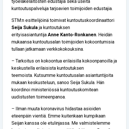
työeläkelaitosten edustajia sekä useita
kuntoutuspalveluja tarjoavien toimijoiden edustajia.
STM:n esittelijöinä toimivat kuntoutuskoordinaattori
Seija Sukula
ja kuntoutuksen
erityisasiantuntija
Anne Kanto-Ronkanen
. Heidän
mukaansa kuntoutusalan toimijoiden kokoontumisia
tullaan jatkamaan verkkokokouksina.
– Tarkoitus on kokoontua erilaisilla kokoonpanoilla ja
keskustella erilaisista kuntoutuksen
teemoista. Kutsumme kuntoutusalan asiantuntijoita
mukaan keskusteluun, sanoo Seija Sukula. Hän
koordinoi ministeriössä kuntoutuskomitean
uudistusten toimeenpanoa.
– Ilman muuta koronavirus hidastaa asioiden
eteenpäin vientiä. Emme kuitenkaan kumpikaan
Seijan kanssa ole etulinjassa. Me valmistelemme