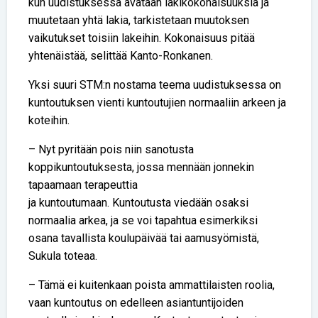
kun uudistuksessa avataan lakikokonaisuuksia ja
muutetaan yhtä lakia, tarkistetaan muutoksen
vaikutukset toisiin lakeihin. Kokonaisuus pitää
yhtenäistää, selittää Kanto-Ronkanen.
Yksi suuri STM:n nostama teema uudistuksessa on
kuntoutuksen vienti kuntoutujien normaaliin arkeen ja
koteihin.
– Nyt pyritään pois niin sanotusta
koppikuntoutuksesta, jossa mennään jonnekin
tapaamaan terapeuttia
ja kuntoutumaan. Kuntoutusta viedään osaksi
normaalia arkea, ja se voi tapahtua esimerkiksi
osana tavallista koulupäivää tai aamusyömistä,
Sukula toteaa.
– Tämä ei kuitenkaan poista ammattilaisten roolia,
vaan kuntoutus on edelleen asiantuntijoiden