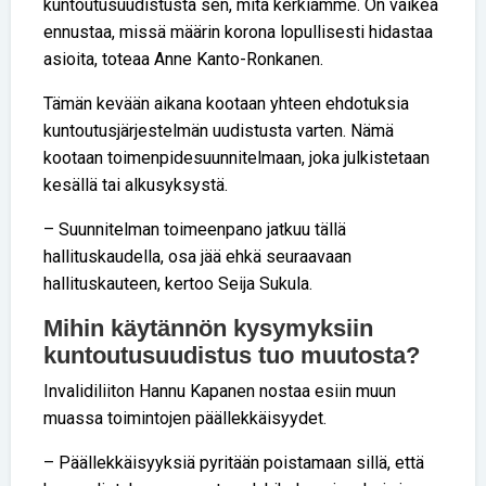
kuntoutusuudistusta sen, mitä kerkiämme. On vaikea
ennustaa, missä määrin korona lopullisesti hidastaa
asioita, toteaa Anne Kanto-Ronkanen.
Tämän kevään aikana kootaan yhteen ehdotuksia
kuntoutusjärjestelmän uudistusta varten. Nämä
kootaan toimenpidesuunnitelmaan, joka julkistetaan
kesällä tai alkusyksystä.
– Suunnitelman toimeenpano jatkuu tällä
hallituskaudella, osa jää ehkä seuraavaan
hallituskauteen, kertoo Seija Sukula.
Mihin käytännön kysymyksiin
kuntoutusuudistus tuo muutosta?
Invalidiliiton Hannu Kapanen nostaa esiin muun
muassa toimintojen päällekkäisyydet.
– Päällekkäisyyksiä pyritään poistamaan sillä, että