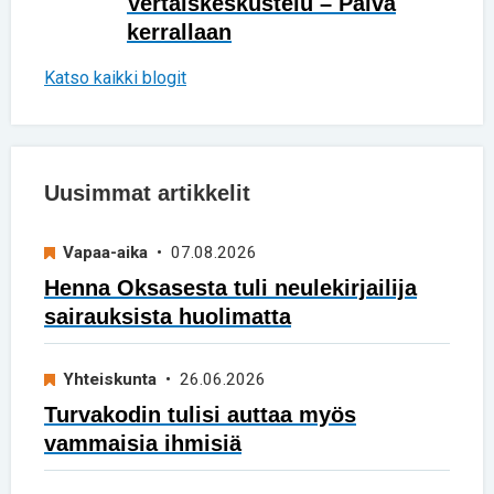
Vertaiskeskustelu – Päivä
kerrallaan
Katso kaikki blogit
Uusimmat artikkelit
Vapaa-aika
• 07.08.2026
Henna Oksasesta tuli neulekirjailija
sairauksista huolimatta
Yhteiskunta
• 26.06.2026
Turvakodin tulisi auttaa myös
vammaisia ihmisiä