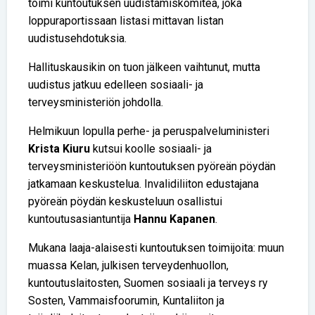
toimi kuntoutuksen uudistamiskomitea, joka
loppuraportissaan listasi mittavan listan
uudistusehdotuksia.
Hallituskausikin on tuon jälkeen vaihtunut, mutta
uudistus jatkuu edelleen sosiaali- ja
terveysministeriön johdolla.
Helmikuun lopulla perhe- ja peruspalveluministeri
Krista Kiuru
kutsui koolle sosiaali- ja
terveysministeriöön kuntoutuksen pyöreän pöydän
jatkamaan keskustelua. Invalidiliiton edustajana
pyöreän pöydän keskusteluun osallistui
kuntoutusasiantuntija
Hannu Kapanen
.
Mukana laaja-alaisesti kuntoutuksen toimijoita: muun
muassa Kelan, julkisen terveydenhuollon,
kuntoutuslaitosten, Suomen sosiaali ja terveys ry
Sosten, Vammaisfoorumin, Kuntaliiton ja