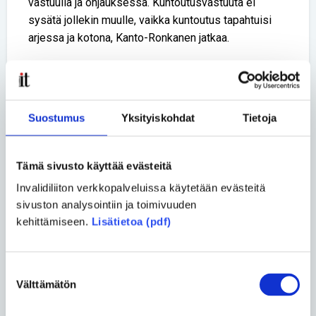
vastuulla ja ohjauksessa. Kuntoutusvastuuta ei
sysätä jollekin muulle, vaikka kuntoutus tapahtuisi
arjessa ja kotona, Kanto-Ronkanen jatkaa.
Kuntoutusuudistusta toteutetaan käsi kädessä sote-
uudistuksen kanssa. Tämä tuo tullessaan muun
muassa osatyökykyisille ja työttömille suunnatun
Suostumus
Yksityiskohdat
Tietoja
työkykyohjelman ja lapsiperheiden perhekeskukset.
Hannu Kapanen muistuttaa erilaisista fyysisesti
Tämä sivusto käyttää evästeitä
vammaisille ja toimintarajoitteisille henkilöille
tärkeistä kuntoutusteemoista.
Invalidiliiton verkkopalveluissa käytetään evästeitä
sivuston analysointiin ja toimivuuden
– Vaikeavammaisten henkilöiden kuntoutuksen tarve
kehittämiseen.
Lisätietoa (pdf)
on pysyväisluonteista. Tämä tulee huomioida
kuntoutuksen saatavuudessa. Lisäksi tavoitteena on
usein yksinkertaisesti toimintakyvyn ylläpito ja
Suostumuksen
alenemisen esto, ei niinkään lisääminen. Yksi
Välttämätön
valinta
väliinputoajaryhmä kuntoutujissa ovat henkilöt, joilla