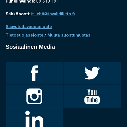
Puhelinvaihde:
09 613 191
Sähköposti:
it-lehti@invalidiliitto.fi
Saavutettavuusseloste
Tietosuojaseloste
/
Muuta suostumustasi
Sosiaalinen Media
Invalidiliitto
Invalidiliitto
Facebookissa
Twitterissä
Invalidiliitto
Invalidiliitto
Instagramissa
Youtubessa
LinkedIn