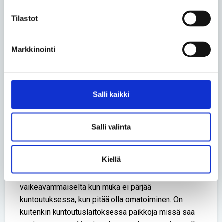
Tilastot
Lue lisää aihepiiristä
Jaa uutinen
Markkinointi
Jaa Facebookissa
Jaa Twitterissä
Jaa sähköpostilla
Salli kaikki
Salli valinta
Kommentit
On väliinputoajia
Kiellä
Hakinnanvarainen kuntoutus evätään yli 65-vuotiaalta
vaikeavammaiselta kun muka ei pärjää
kuntoutuksessa, kun pitää olla omatoiminen. On
kuitenkin kuntoutuslaitoksessa paikkoja missä saa