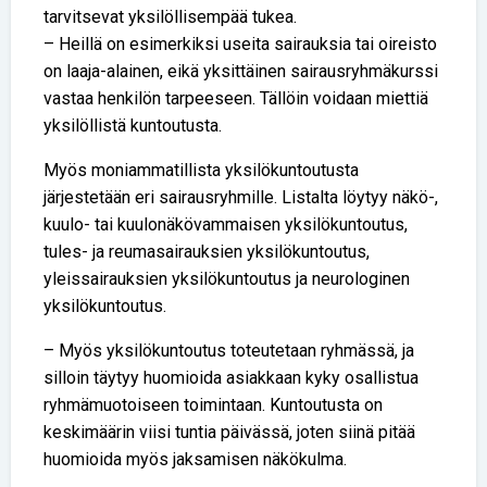
tarvitsevat yksilöllisempää tukea.
– Heillä on esimerkiksi useita sairauksia tai oireisto
on laaja-alainen, eikä yksittäinen sairausryhmäkurssi
vastaa henkilön tarpeeseen. Tällöin voidaan miettiä
yksilöllistä kuntoutusta.
Myös moniammatillista yksilökuntoutusta
järjestetään eri sairausryhmille. Listalta löytyy näkö-,
kuulo- tai kuulonäkövammaisen yksilökuntoutus,
tules- ja reumasairauksien yksilökuntoutus,
yleissairauksien yksilökuntoutus ja neurologinen
yksilökuntoutus.
– Myös yksilökuntoutus toteutetaan ryhmässä, ja
silloin täytyy huomioida asiakkaan kyky osallistua
ryhmämuotoiseen toimintaan. Kuntoutusta on
keskimäärin viisi tuntia päivässä, joten siinä pitää
huomioida myös jaksamisen näkökulma.