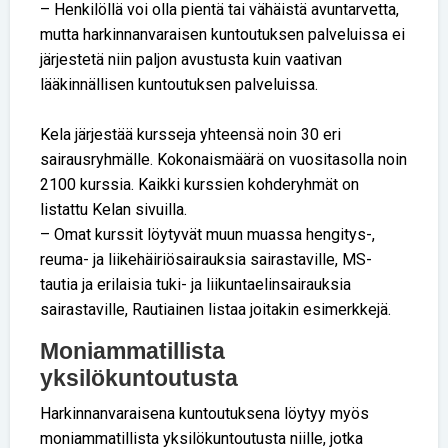
– Henkilöllä voi olla pientä tai vähäistä avuntarvetta,
mutta harkinnanvaraisen kuntoutuksen palveluissa ei
järjestetä niin paljon avustusta kuin vaativan
lääkinnällisen kuntoutuksen palveluissa.
Kela järjestää kursseja yhteensä noin 30 eri
sairausryhmälle. Kokonaismäärä on vuositasolla noin
2100 kurssia. Kaikki kurssien kohderyhmät on
listattu Kelan sivuilla.
– Omat kurssit löytyvät muun muassa hengitys-,
reuma- ja liikehäiriösairauksia sairastaville, MS-
tautia ja erilaisia tuki- ja liikuntaelinsairauksia
sairastaville, Rautiainen listaa joitakin esimerkkejä.
Moniammatillista
yksilökuntoutusta
Harkinnanvaraisena kuntoutuksena löytyy myös
moniammatillista yksilökuntoutusta niille, jotka