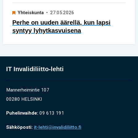
Yhteiskunta
• 27.05.2026
Perhe on uuden äärellä, kun lapsi
syntyy lyhytkasvuisena
IT Invalidiliitto-lehti
Mannerheimintie 107
00280 HELSINKI
Puhelinvaihde:
09 613 191
Sähköposti:
it-lehti@invalidiliitto.fi