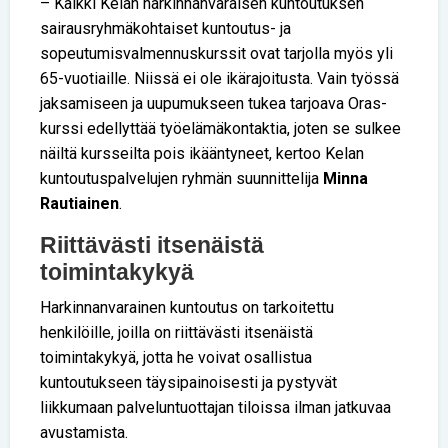
– Kaikki Kelan harkinnanvaraisen kuntoutuksen
sairausryhmäkohtaiset kuntoutus- ja
sopeutumisvalmennuskurssit ovat tarjolla myös yli
65-vuotiaille. Niissä ei ole ikärajoitusta. Vain työssä
jaksamiseen ja uupumukseen tukea tarjoava Oras-
kurssi edellyttää työelämäkontaktia, joten se sulkee
näiltä kursseilta pois ikääntyneet, kertoo Kelan
kuntoutuspalvelujen ryhmän suunnittelija
Minna
Rautiainen
.
Riittävästi itsenäistä
toimintakykyä
Harkinnanvarainen kuntoutus on tarkoitettu
henkilöille, joilla on riittävästi itsenäistä
toimintakykyä, jotta he voivat osallistua
kuntoutukseen täysipainoisesti ja pystyvät
liikkumaan palveluntuottajan tiloissa ilman jatkuvaa
avustamista.