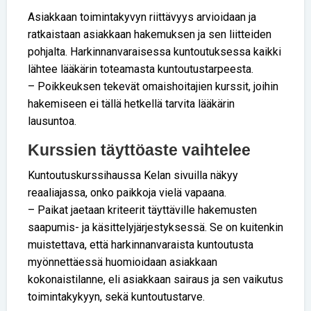
Asiakkaan toimintakyvyn riittävyys arvioidaan ja
ratkaistaan asiakkaan hakemuksen ja sen liitteiden
pohjalta. Harkinnanvaraisessa kuntoutuksessa kaikki
lähtee lääkärin toteamasta kuntoutustarpeesta.
– Poikkeuksen tekevät omaishoitajien kurssit, joihin
hakemiseen ei tällä hetkellä tarvita lääkärin
lausuntoa.
Kurssien täyttöaste vaihtelee
Kuntoutuskurssihaussa Kelan sivuilla näkyy
reaaliajassa, onko paikkoja vielä vapaana.
– Paikat jaetaan kriteerit täyttäville hakemusten
saapumis- ja käsittelyjärjestyksessä. Se on kuitenkin
muistettava, että harkinnanvaraista kuntoutusta
myönnettäessä huomioidaan asiakkaan
kokonaistilanne, eli asiakkaan sairaus ja sen vaikutus
toimintakykyyn, sekä kuntoutustarve.