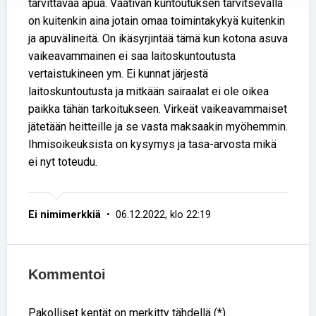
tarvittavaa apua. Vaativan kuntoutuksen tarvitsevalla
on kuitenkin aina jotain omaa toimintakykyä kuitenkin
ja apuvälineitä. On ikäsyrjintää tämä kun kotona asuva
vaikeavammainen ei saa laitoskuntoutusta
vertaistukineen ym. Ei kunnat järjestä
laitoskuntoutusta ja mitkään sairaalat ei ole oikea
paikka tähän tarkoitukseen. Virkeät vaikeavammaiset
jätetään heitteille ja se vasta maksaakin myöhemmin.
Ihmisoikeuksista on kysymys ja tasa-arvosta mikä
ei nyt toteudu.
Ei nimimerkkiä
• 06.12.2022, klo 22:19
Kommentoi
Pakolliset kentät on merkitty tähdellä (*).