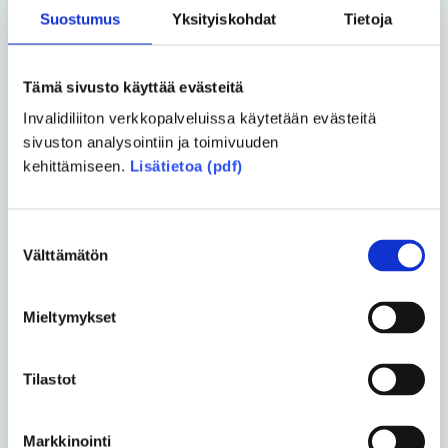
”Seitsemän elämäntaitoa” hän kirjoittaa, että mitä
Suostumus
Yksityiskohdat
Tietoja
pienempiä onnistumisia huomioimme, sitä enemmän
onnistumisen kokemuksia saamme ja sitä
vähemmän koemme uupumista.
Tämä sivusto käyttää evästeitä
– On aivan sama, tapahtuvatko onnistumiset
Invalidiliiton verkkopalveluissa käytetään evästeitä
koulussa, harrastuksissa, työssä, ihmissuhteissa tai
sivuston analysointiin ja toimivuuden
lasten kasvatuksessa; tärkeintä on, että opimme
kehittämiseen.
Lisätietoa (pdf)
kiinnittämään niihin huomiota. Onnistumisten
vaikutusteho kasvaa entisestään, jos ne saavat
aikaan kierteen eli jakamisen toisten kesken.
Suostumuksen
Välttämätön
valinta
– Vielä suuremman vaikutuksen saa, kun kiittää niitä
henkilöitä, jotka ovat auttaneet onnistumisen
Mieltymykset
toteutumisessa. Onnistumisen kokemus on siis
sosiaalinen prosessi, onnellisuus on yhteispeliä.
Tilastot
Ihmiselle on eduksi opetella kommunikoimaan
kritisoimatta. Se, miten kritiikin ottaa vastaan, on
Markkinointi