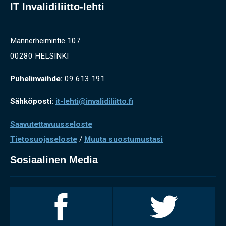
IT Invalidiliitto-lehti
Mannerheimintie 107
00280 HELSINKI
Puhelinvaihde:
09 613 191
Sähköposti:
it-lehti@invalidiliitto.fi
Saavutettavuusseloste
Tietosuojaseloste
/
Muuta suostumustasi
Sosiaalinen Media
Invalidiliitto
Invalidiliitto
Facebookissa
Twitterissä