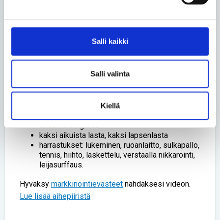
elämäntaito, jota voi opetella. Itseltään voi myös
kysyä, onko muiden kanssa riidoissa vai väleissä;
ensimmäisenä haastamassa vai etsimässä sopua.
Salli kaikki
Ben Furman
Salli valinta
67-vuotias
psykiatrian erikoislääkäri, psykoterapeutti ja
ratkaisukeskeisen psykoterapian kouluttaja
lyhytterapiainstituutin toinen perustaja
Kiellä
kirjoittanut toistakymmentä kirjaa
asuu Helsingissä
kaksi aikuista lasta, kaksi lapsenlasta
harrastukset: lukeminen, ruoanlaitto, sulkapallo,
tennis, hiihto, laskettelu, verstaalla nikkarointi,
leijasurffaus.
Hyväksy
markkinointievästeet
nähdäksesi videon.
Lue lisää aihepiiristä