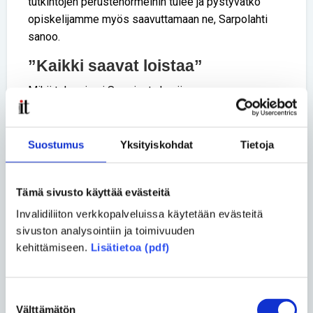
tutkintojen perustenormeihin tulee ja pystyvätkö
opiskelijamme myös saavuttamaan ne, Sarpolahti
sanoo.
”Kaikki saavat loistaa”
Mikä tekee juuri Spesiasta hyvän
ammattioppilaitoksen?
– Olemme Spesiassa siksi, että jokainen
Suostumus
Yksityiskohdat
Tietoja
opiskelijamme saisi loistaa. Pyrimme siihen, että he
kaikki löytävät täältä oman polkunsa. Autamme heitä
löytämään oman ammatin ja aloittamaan itsenäisen
Tämä sivusto käyttää evästeitä
elämän, Meriläinen sanoo.
Invalidiliiton verkkopalveluissa käytetään evästeitä
sivuston analysointiin ja toimivuuden
– Asuntolatoimintamme on hyvin poikkeuksellista.
kehittämiseen.
Lisätietoa (pdf)
Neljällä paikkakunnallamme osa opiskelijoista asuu
opiskeluviikot asuntoloissamme ja menee
kotipaikkakunnalle vain viikonlopuksi. Tämä on tärkeä
Suostumuksen
valttikortti opintojen läpäisyn kannalta, Sarpolahti
Välttämätön
valinta