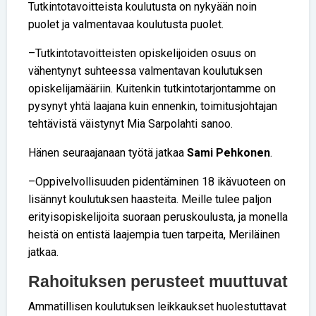
Tutkintotavoitteista koulutusta on nykyään noin
puolet ja valmentavaa koulutusta puolet.
–Tutkintotavoitteisten opiskelijoiden osuus on
vähentynyt suhteessa valmentavan koulutuksen
opiskelijamääriin. Kuitenkin tutkintotarjontamme on
pysynyt yhtä laajana kuin ennenkin, toimitusjohtajan
tehtävistä väistynyt Mia Sarpolahti sanoo.
Hänen seuraajanaan työtä jatkaa
Sami Pehkonen
.
–Oppivelvollisuuden pidentäminen 18 ikävuoteen on
lisännyt koulutuksen haasteita. Meille tulee paljon
erityisopiskelijoita suoraan peruskoulusta, ja monella
heistä on entistä laajempia tuen tarpeita, Meriläinen
jatkaa.
Rahoituksen perusteet muuttuvat
Ammatillisen koulutuksen leikkaukset huolestuttavat