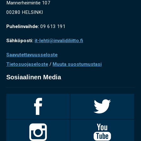
Mannerheimintie 107
00280 HELSINKI
Puhelinvaihde:
09 613 191
Sähköposti:
it-lehti@invalidiliitto.fi
Saavutettavuusseloste
Tietosuojaseloste
/
Muuta suostumustasi
Sosiaalinen Media
Invalidiliitto
Invalidiliitto
Facebookissa
Twitterissä
Invalidiliitto
Invalidiliitto
Instagramissa
Youtubessa