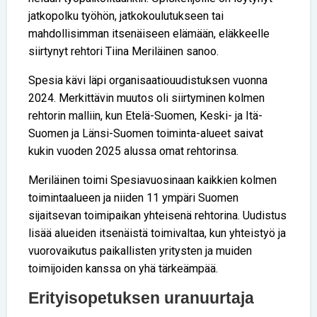
jatkopolku työhön, jatkokoulutukseen tai
mahdollisimman itsenäiseen elämään, eläkkeelle
siirtynyt rehtori Tiina Meriläinen sanoo.
Spesia kävi läpi organisaatiouudistuksen vuonna
2024. Merkittävin muutos oli siirtyminen kolmen
rehtorin malliin, kun Etelä-Suomen, Keski- ja Itä-
Suomen ja Länsi-Suomen toiminta-alueet saivat
kukin vuoden 2025 alussa omat rehtorinsa.
Meriläinen toimi Spesia­vuosinaan kaikkien kolmen
toiminta­alueen ja niiden 11 ympäri Suomen
sijaitsevan toimipaikan yhteisenä rehtorina. Uudistus
lisää alueiden itsenäistä toimivaltaa, kun yhteistyö ja
vuorovaikutus paikallisten yritysten ja muiden
toimijoiden kanssa on yhä tärkeämpää.
Erityisopetuksen uranuurtaja