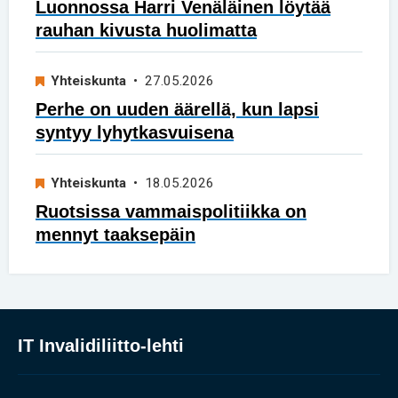
Luonnossa Harri Venäläinen löytää
rauhan kivusta huolimatta
Yhteiskunta
• 27.05.2026
Perhe on uuden äärellä, kun lapsi
syntyy lyhytkasvuisena
Yhteiskunta
• 18.05.2026
Ruotsissa vammaispolitiikka on
mennyt taaksepäin
IT Invalidiliitto-lehti