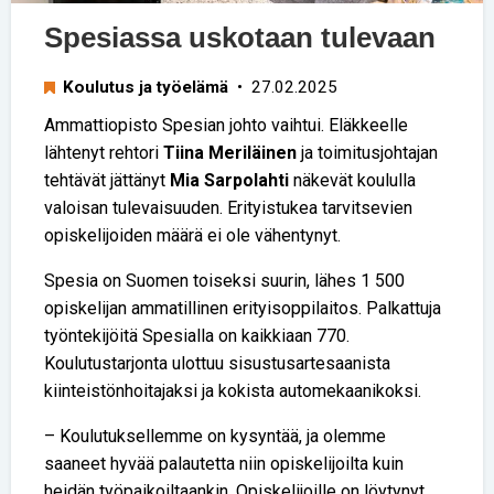
Spesiassa uskotaan tulevaan
Koulutus ja työelämä
• 27.02.2025
Ammattiopisto Spesian johto vaihtui. Eläkkeelle
lähtenyt rehtori
Tiina Meriläinen
ja toimitusjohtajan
tehtävät jättänyt
Mia Sarpolahti
näkevät koululla
valoisan tulevaisuuden. Erityistukea tarvitsevien
opiskelijoiden määrä ei ole vähentynyt.
Spesia on Suomen toiseksi suurin, lähes 1 500
opiskelijan ammatillinen erityisoppilaitos. Palkattuja
työntekijöitä Spesialla on kaikkiaan 770.
Koulutustarjonta ulottuu sisustusartesaanista
kiinteistönhoitajaksi ja kokista auto­mekaanikoksi.
– Koulutuksellemme on kysyntää, ja olemme
saaneet hyvää palautetta niin opiskelijoilta kuin
heidän työpaikoiltaankin. Opiskelijoille on löytynyt