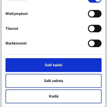
toteaa.
Meriläinen painottaa myös Spesian kasvatuksellista
Mieltymykset
roolia.
Tilastot
– Opiskelijamme ja työntekijämme tuottavat kaikki
palvelut siivouksesta ruokaan itse. Meillä ei ole
satunnaisia keikkalaisia, vaan pitkiä uria tehneitä,
Markkinointi
vakituisia, Spesian henkeen sitoutuneita
työntekijöitä.
Salli kaikki
Teksti ja kuvat Timo Kiiski
Lue lisää aihepiiristä
Salli valinta
Jaa uutinen
Kiellä
Jaa Facebookissa
Jaa Twitterissä