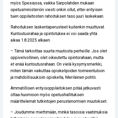
myös Spesiassa, vaikka Sarpolahden mukaan
opetusministeriön viesti onkin ollut, ettei erityisen
tuen oppilaitosten rahoituksen taso juuri laskekaan.
Rahoituksen laskentaperusteet kuitenkin muuttuvat.
Kuntoutusrahaa ja opintotukea ei voi saada yhtä
aikaa 1.8.2025 alkaen.
– Tämä tarkoittaa suurta muutosta perheille. Jos olet
oppivelvollinen, olet oikeutettu opintorahaan, mutta
et enää kuntoutusrahaan. On vielä kysymysmerkki,
miten tämän vaikuttaa opiskelijoiden toimeentuloon
ja mahdollisuuksiin opiskella, Meriläinen pohtii.
Ammatillisen erityisoppilaitoksen pitää jatkuvasti
ottaa huomioon myös opetushallituksen
määrittelemät tutkintojen perustenormien muutokset.
– Joudumme miettimään, minkä tasoisia vaatimuksia