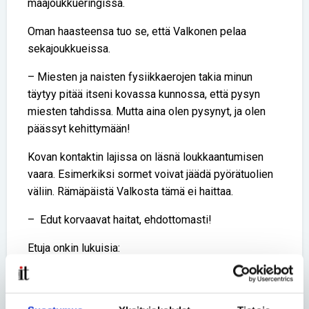
maajoukkueringissä.
Oman haasteensa tuo se, että Valkonen pelaa
sekajoukkueissa.
– Miesten ja naisten fysiikkaerojen takia minun
täytyy pitää itseni kovassa kunnossa, että pysyn
miesten tahdissa. Mutta aina olen pysynyt, ja olen
päässyt kehittymään!
Kovan kontaktin lajissa on läsnä loukkaantumisen
vaara. Esimerkiksi sormet voivat jäädä pyörätuolien
väliin. Rämäpäistä Valkosta tämä ei haittaa.
– Edut korvaavat haitat, ehdottomasti!
Etuja onkin lukuisia:
– Ilman tätä harrastusta keskivartalon hallintani ja
käsieni käyttö olisi todennäköisesti paljon