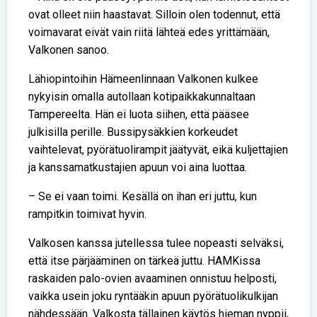
ovat olleet niin haastavat. Silloin olen todennut, että
voimavarat eivät vain riitä lähteä edes yrittämään,
Valkonen sanoo.
Lähiopintoihin Hämeenlinnaan Valkonen kulkee
nykyisin omalla autollaan kotipaikkakunnaltaan
Tampereelta. Hän ei luota siihen, että pääsee
julkisilla perille. Bussipysäkkien korkeudet
vaihtelevat, pyörätuolirampit jäätyvät, eikä kuljettajien
ja kanssamatkustajien apuun voi aina luottaa.
– Se ei vaan toimi. Kesällä on ihan eri juttu, kun
rampitkin toimivat hyvin.
Valkosen kanssa jutellessa tulee nopeasti selväksi,
että itse pärjääminen on tärkeä juttu. HAMKissa
raskaiden palo-ovien avaaminen onnistuu helposti,
vaikka usein joku ryntääkin apuun pyörätuolikulkijan
nähdessään. Valkosta tällainen käytös hieman nyppii,