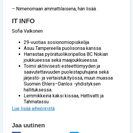
– Nimenomaan ammattilaisena, hän lisää.
IT INFO
Sofia Valkonen
29-vuotias sosionomiopiskelija.
Asuu Tampereella puolisonsa kanssa.
Harrastaa pyörätuolikoripalloa BC Nokian
joukkueessa sekä maajoukkueessa.
Toimii aktiivisesti esteettömyyden ja
saavutettavuuden puolestapuhujana sekä
järjestö- ja vertaistukityössä, muun muassa
Suomen Ehlers–Danlos -yhdistyksen
hallituksessa.
Lemmikkeinä kaksi kissaa, Hattivatti ja
Tahmatassu
Lue lisää aihepiiristä
Jaa uutinen