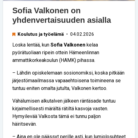
Sofia Valkonen on
yhdenvertaisuuden asialla
Koulutus ja työelämä
• 04.02.2026
Loska lentää, kun
Sofia Valkonen
kelaa
pyörätuoliaan ripein ottein Hämeenlinnan
ammattikorkeakoulun (HAMK) pihassa.
– Lähdin opiskelemaan sosionomiksi, koska pitkään
järjestömaailmassa vapaaehtoisena toimineena se
tuntuu eniten omalta jutulta, Valkonen kertoo.
Vähälumisen alkutalven jälkeen räntäsade tuntuu
kirjaimellisesti märältä rätiltä kasvoja vasten.
Hymyilevää Valkosta tämä ei tunnu paljon
häiritsevän.
– Aina en ole päässyt perille asti, kun lumiolosuhteet