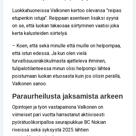
Luokkahuoneissa Valkonen kertoo olevansa ”reipas
etupenkin istuja”. Reippaan asenteen lisäksi syynä
on se, että luokan takaosaa siirtyminen vaatisi joka
kerta kalusteiden siirtelyä.
– Koen, että sekä minulle että muille on helpompaa,
että istun edessä. Ja kun olen vielä
turvallisuusnäkökulmasta ajatteleva ihminen,
tulipalotilanteessa minun olisi helpompi lähteä
poistumaan luokan etuosasta kuin jos olisin perällä,
Valkonen sanoo.
Paraurheilusta jaksamista arkeen
Opintojen ja työn vastapainona Valkonen on
viimeiset pari vuotta harrastanut aktiivisesti
pyörätuolikoripalloa seurajoukkue BC Nokian
riveissä sekä syksystä 2025 lähtien