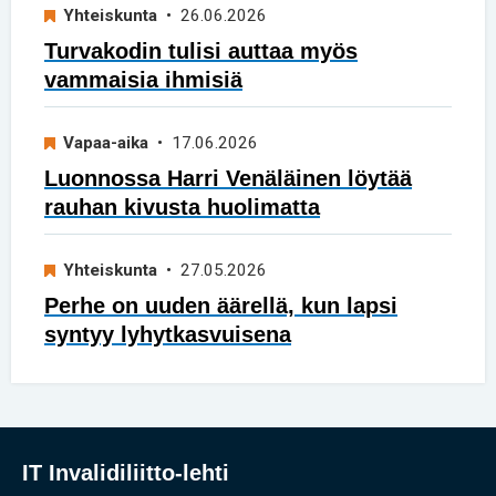
Yhteiskunta
• 26.06.2026
Turvakodin tulisi auttaa myös
vammaisia ihmisiä
Vapaa-aika
• 17.06.2026
Luonnossa Harri Venäläinen löytää
rauhan kivusta huolimatta
Yhteiskunta
• 27.05.2026
Perhe on uuden äärellä, kun lapsi
syntyy lyhytkasvuisena
IT Invalidiliitto-lehti