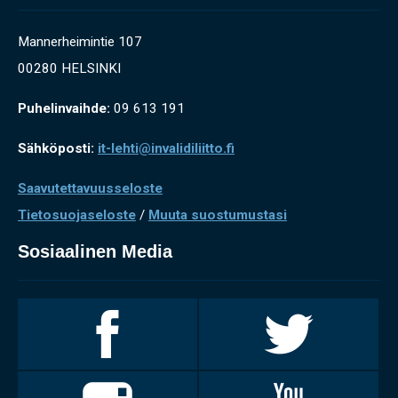
Mannerheimintie 107
00280 HELSINKI
Puhelinvaihde:
09 613 191
Sähköposti:
it-lehti@invalidiliitto.fi
Saavutettavuusseloste
Tietosuojaseloste
/
Muuta suostumustasi
Sosiaalinen Media
Invalidiliitto
Invalidiliitto
Facebookissa
Twitterissä
Invalidiliitto
Invalidiliitto