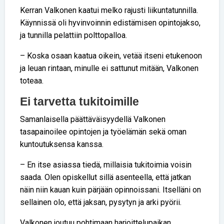
Kerran Valkonen kaatui melko rajusti liikuntatunnilla.
Käynnissä oli hyvinvoinnin edistämisen opintojakso,
ja tunnilla pelattiin polttopalloa.
– Koska osaan kaatua oikein, vetää itseni etukenoon
ja leuan rintaan, minulle ei sattunut mitään, Valkonen
toteaa.
Ei tarvetta tukitoimille
Samanlaisella päättäväisyydellä Valkonen
tasapainoilee opintojen ja työelämän sekä oman
kuntoutuksensa kanssa.
– En itse asiassa tiedä, millaisia tukitoimia voisin
saada. Olen opiskellut sillä asenteella, että jatkan
näin niin kauan kuin pärjään opinnoissani. Itselläni on
sellainen olo, että jaksan, pysytyn ja arki pyörii.
Valkonen joutuu pohtimaan harjoittelupaikan