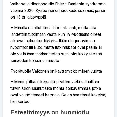
Valkosella diagnosoitiin Ehlers-Danlosin syndrooma
vuonna 2020. Kyseessä on sidekudossairaus, jossa
on 13 eri alatyyppiä.
– Minulla on ollut tämä lapsesta asti, mutta sitä
lähdettiin tutkimaan vasta, kun 19-vuotiaana oireet
alkoivat pahentua. Nykyisellään diagnoosini on
hypermobiili EDS, mutta tutkimukset ovat päällä. Ei
ole vielä ihan tarkkaa tietoa siitä, olisiko kyseessä
sairauden klassinen muoto.
Pyörätuolia Valkonen on käyttänyt kolmisen vuotta.
– Menin pitkään kepeillä ja sitten vielä rollaattorin
turvin. Olen saanut aika monta selkävammaa, jotka
ovat vaurioittaneet hermoja. Se on haastanut kävelyä,
hän kertoo.
Esteettömyys on huomioitu