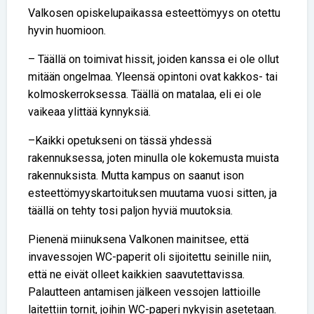
Valkosen opiskelupaikassa esteettömyys on otettu
hyvin huomioon.
– Täällä on toimivat hissit, joiden kanssa ei ole ollut
mitään ongelmaa. Yleensä opintoni ovat kakkos- tai
kolmoskerroksessa. Täällä on matalaa, eli ei ole
vaikeaa ylittää kynnyksiä.
–Kaikki opetukseni on tässä yhdessä
rakennuksessa, joten minulla ole kokemusta muista
rakennuksista. Mutta kampus on saanut ison
esteettömyyskartoituksen muutama vuosi sitten, ja
täällä on tehty tosi paljon hyviä muutoksia.
Pienenä miinuksena Valkonen mainitsee, että
invavessojen WC-paperit oli sijoitettu seinille niin,
että ne eivät olleet kaikkien saavutettavissa.
Palautteen antamisen jälkeen vessojen lattioille
laitettiin tornit, joihin WC-paperi nykyisin asetetaan.