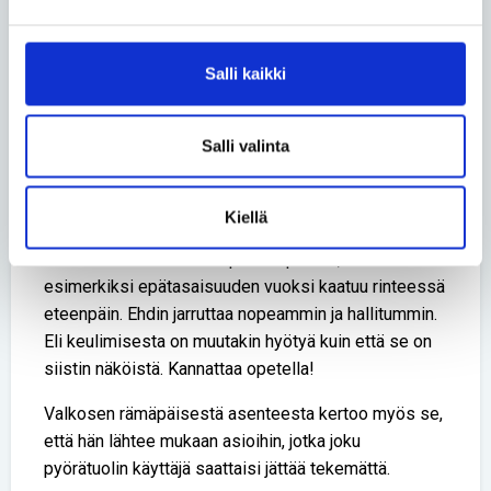
Keskivartalon hallinta ja ylipäätään tuolin käyttö
paranivat harjoitellessa niin paljon, että aloin
keulimaan. Siitä on paljon hyötyä arjessa, joten
Salli kaikki
senkin takia suosittelen paralajeja.
Keuliminen auttaa kynnysten ylityksissä ja loivassa
Salli valinta
alamäessä. Kun keskivartaloa jännittää ja
painopistettä hienovaraisesti siirtää, pääsee
liikkumaan turvallisesti takapyörien varassa.
Kiellä
– Hitaasti keuliessa on pienempi riski, että
esimerkiksi epätasaisuuden vuoksi kaatuu rinteessä
eteenpäin. Ehdin jarruttaa nopeammin ja hallitummin.
Eli keulimisesta on muutakin hyötyä kuin että se on
siistin näköistä. Kannattaa opetella!
Valkosen rämäpäisestä asenteesta kertoo myös se,
että hän lähtee mukaan asioihin, jotka joku
pyörätuolin käyttäjä saattaisi jättää tekemättä.