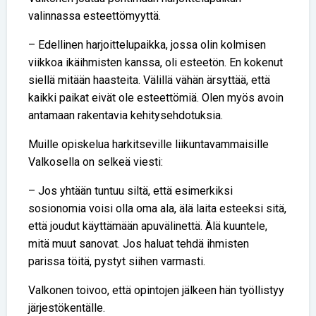
valinnassa esteettömyyttä.
– Edellinen harjoittelupaikka, jossa olin kolmisen
viikkoa ikäihmisten kanssa, oli esteetön. En kokenut
siellä mitään haasteita. Välillä vähän ärsyttää, että
kaikki paikat eivät ole esteettömiä. Olen myös avoin
antamaan rakentavia kehitysehdotuksia.
Muille opiskelua harkitseville liikuntavammaisille
Valkosella on selkeä viesti:
– Jos yhtään tuntuu siltä, että esimerkiksi
sosionomia voisi olla oma ala, älä laita esteeksi sitä,
että joudut käyttämään apuvälinettä. Älä kuuntele,
mitä muut sanovat. Jos haluat tehdä ihmisten
parissa töitä, pystyt siihen varmasti.
Valkonen toivoo, että opintojen jälkeen hän työllistyy
järjestökentälle.