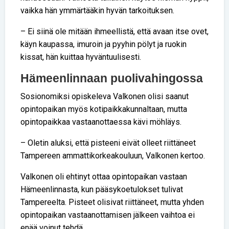
vaikka hän ymmärtääkin hyvän tarkoituksen.
– Ei siinä ole mitään ihmeellistä, että avaan itse ovet,
käyn kaupassa, imuroin ja pyyhin pölyt ja ruokin
kissat, hän kuittaa hyväntuulisesti.
Hämeenlinnaan puolivahingossa
Sosionomiksi opiskeleva Valkonen olisi saanut
opintopaikan myös kotipaikkakunnaltaan, mutta
opintopaikkaa vastaanottaessa kävi möhläys.
– Oletin aluksi, että pisteeni eivät olleet riittäneet
Tampereen ammattikorkeakouluun, Valkonen kertoo.
Valkonen oli ehtinyt ottaa opintopaikan vastaan
Hämeenlinnasta, kun pääsykoetulokset tulivat
Tampereelta. Pisteet olisivat riittäneet, mutta yhden
opintopaikan vastaanottamisen jälkeen vaihtoa ei
enää voinut tehdä.