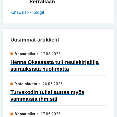
kerrallaan
Katso kaikki blogit
Uusimmat artikkelit
Vapaa-aika
• 07.08.2026
Henna Oksasesta tuli neulekirjailija
sairauksista huolimatta
Yhteiskunta
• 26.06.2026
Turvakodin tulisi auttaa myös
vammaisia ihmisiä
Vapaa-aika
• 17.06.2026