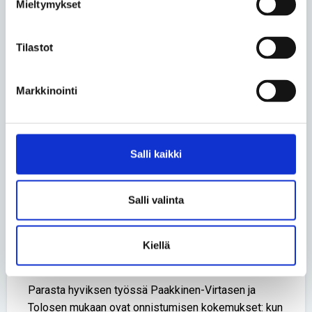
Hyviksen työ on vaihtelevaa, mutta sitä leimaa yksi
Mieltymykset
piirre.
– Sosiaaliset taidot ovat meille mielettömän tärkeitä.
Tilastot
Voisi sanoa, että päätyömme on sosiaalinen
kanssakäyminen. Avunpyyntöjä voi tulla joka puolelta,
Markkinointi
ja kaikkien kanssa pitää pystyä kommunikoimaan ja
hoitamaan asioita yhteistyössä. Vaikka asiat eivät
joskus sujuisikaan toivotulla tavalla, on
ammatillisuus tärkeää säilyttää. Me olemme koulun
Salli kaikki
kävelevä käyntikortti, Tolonen toteaa.
Hyvikseltä edellytetään Tolosen mukaan myös hyvää
Salli valinta
stressinsietokykyä ja joustavuutta.
– Päivään suunniteltu ohjelma voi mennä häränpyllyä.
Kiellä
Akuutit asiat menevät kaiken edelle.
Parasta hyviksen työssä Paakkinen-Virtasen ja
Tolosen mukaan ovat onnistumisen kokemukset: kun