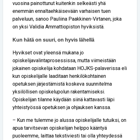
vuosina painottunut kuitenkin selkeästi yhä
enemmän ennaltaehkäisevään varhaisen tuen
palveluun, sanoo Pauliina Paakkinen-Virtanen, joka
on yksi Validia Ammattiopiston hyviksistä.
Kun hätä on suuri, on hyvis lähellä
Hyvikset ovat yleensä mukana jo
opiskelijavalintaprosessissa, mutta viimeistään
jokainen opiskelija kohdataan HOJKS-palaverissa eli
kun opiskelijalle laaditaan henkilökohtainen
opetuksen järjestämistä koskeva suunnitelma
yksilöllisen opiskelupolun rakentamiseksi.
Opiskelijan tilanne käydään siinä kattavasti läpi
yhteistyössä opetuksen ja ohjauksen kanssa.
– Kun me tulemme jo alussa opiskelijalle tutuiksi, on
apua tarvitsevan opiskelijan helppo kääntyä
puoleemme, laittaa tekstiviesti tai olla yhteydessä