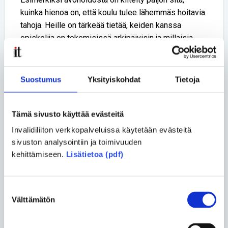
kuinka hienoa on, että koulu tulee lähemmäs hoitavia
tahoja. Heille on tärkeää tietää, keiden kanssa
opiskelija on tekemisissä arkipäivisin ja millaisia
ihmisiä hänen lähipiiriinsä kuuluu, Tolonen kertoo.
Täysi-ikäisen opiskelijan vanhempiin ollaan
Suostumus
Yksityiskohdat
Tietoja
yhteydessä ainoastaan opiskelijan luvalla. Opiskelija
on aina myös tietoinen, jos vanhemmat ottavat
yhteyttä hyvikseen.
Tämä sivusto käyttää evästeitä
Invalidiliiton verkkopalveluissa käytetään evästeitä
– Yleensä se menee niin, että mitä kauempana
sivuston analysointiin ja toimivuuden
vanhemmat asuvat, sitä tiiviimpää on yhteistyö.
kehittämiseen.
Lisätietoa (pdf)
Toisaalta hyviksen rooli korostuu myös silloin, kun
opiskelijalla ei ole tukiverkostoa kotoa, Tolonen
sanoo.
Suostumuksen
Välttämätön
Ihmissuhdetaidot ovat hyvisten
valinta
supervoimia