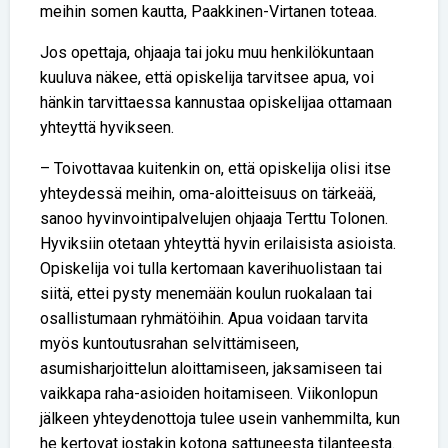
meihin somen kautta, Paakkinen-Virtanen toteaa.
Jos opettaja, ohjaaja tai joku muu henkilökuntaan
kuuluva näkee, että opiskelija tarvitsee apua, voi
hänkin tarvittaessa kannustaa opiskelijaa ottamaan
yhteyttä hyvikseen.
– Toivottavaa kuitenkin on, että opiskelija olisi itse
yhteydessä meihin, oma-aloitteisuus on tärkeää,
sanoo hyvinvointipalvelujen ohjaaja Terttu Tolonen.
Hyviksiin otetaan yhteyttä hyvin erilaisista asioista.
Opiskelija voi tulla kertomaan kaverihuolistaan tai
siitä, ettei pysty menemään koulun ruokalaan tai
osallistumaan ryhmätöihin. Apua voidaan tarvita
myös kuntoutusrahan selvittämiseen,
asumisharjoittelun aloittamiseen, jaksamiseen tai
vaikkapa raha-asioiden hoitamiseen. Viikonlopun
jälkeen yhteydenottoja tulee usein vanhemmilta, kun
he kertovat jostakin kotona sattuneesta tilanteesta.