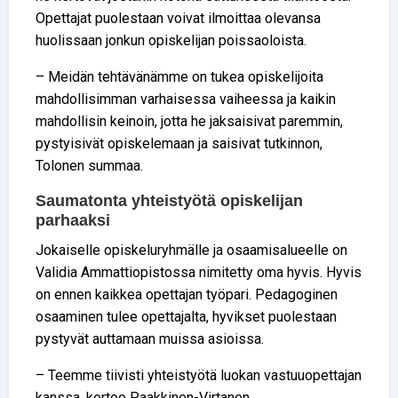
Opettajat puolestaan voivat ilmoittaa olevansa
huolissaan jonkun opiskelijan poissaoloista.
– Meidän tehtävänämme on tukea opiskelijoita
mahdollisimman varhaisessa vaiheessa ja kaikin
mahdollisin keinoin, jotta he jaksaisivat paremmin,
pystyisivät opiskelemaan ja saisivat tutkinnon,
Tolonen summaa.
Saumatonta yhteistyötä opiskelijan
parhaaksi
Jokaiselle opiskeluryhmälle ja osaamisalueelle on
Validia Ammattiopistossa nimitetty oma hyvis. Hyvis
on ennen kaikkea opettajan työpari. Pedagoginen
osaaminen tulee opettajalta, hyvikset puolestaan
pystyvät auttamaan muissa asioissa.
– Teemme tiivisti yhteistyötä luokan vastuuopettajan
kanssa, kertoo Paakkinen-Virtanen.