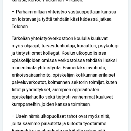
– Parhaimmillaan yhteistyö vastuuopettajan kanssa
on loistavaa ja työtä tehdään käsi kädessä, jatkaa
Tolonen.
Tärkeään yhteistyöverkostoon koululla kuuluvat
myös ohjaajat, terveydenhoitaja, kuraattori, psykologi
ja tietysti omat kollegat. Koulun ulkopuolisissa
opiskelijoiden omissa verkostoissa tehdään lisäksi
monenlaista yhteistyötä. Esimerkiksi avohoito,
erikoissairaanhoito, opiskelijan kotikunnan erilaiset
palveluverkostot, kolmannen sektorin toimijat, kuten
liitot ja yhdistykset, aiempien oppilaitosten
opiskelijahuolto sekä tietysti vanhemmat kuuluvat
kumppaneihin, joiden kanssa toimitaan.
– Usein nämä ulkopuoliset tahot ovat myös niitä,
joilta saamme palautetta ja kiitosta työstämme.
Esimerkiksi avohoidosta on kiitelty paljon sitä,