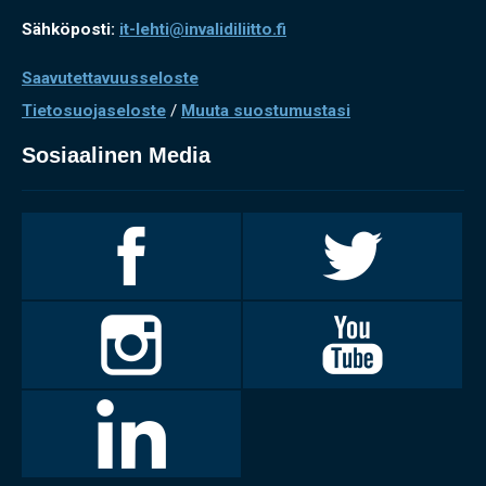
Sähköposti:
it-lehti@invalidiliitto.fi
Saavutettavuusseloste
Tietosuojaseloste
/
Muuta suostumustasi
Sosiaalinen Media
Invalidiliitto
Invalidiliitto
Facebookissa
Twitterissä
Invalidiliitto
Invalidiliitto
Instagramissa
Youtubessa
LinkedIn