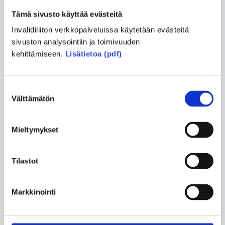
Jaa uutinen
Tämä sivusto käyttää evästeitä
Jaa Facebookissa
Jaa Twitterissä
Invalidiliiton verkkopalveluissa käytetään evästeitä
sivuston analysointiin ja toimivuuden
Jaa sähköpostilla
kehittämiseen.
Lisätietoa (pdf)
Suostumuksen
Välttämätön
valinta
Blogit
Mieltymykset
Lassi Murto
• 22.06.2026
Harvinainen sairaus ei tee
Tilastot
ihmisestä harvinaista
kansalaista
Markkinointi
Asko Kemppainen ja Tuukka