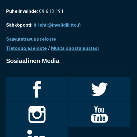
Puhelinvaihde:
09 613 191
Sähköposti:
it-lehti@invalidiliitto.fi
Saavutettavuusseloste
Tietosuojaseloste
/
Muuta suostumustasi
Sosiaalinen Media
Invalidiliitto
Invalidiliitto
Facebookissa
Twitterissä
Invalidiliitto
Invalidiliitto
Instagramissa
Youtubessa
LinkedIn