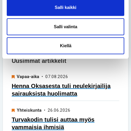
Liukkonen
• 02.06.2026
Salli kaikki
Vertaiskeskustelu – Päivä
kerrallaan
Salli valinta
Katso kaikki blogit
Kiellä
Uusimmat artikkelit
Vapaa-aika
• 07.08.2026
Henna Oksasesta tuli neulekirjailija
sairauksista huolimatta
Yhteiskunta
• 26.06.2026
Turvakodin tulisi auttaa myös
vammaisia ihmisiä