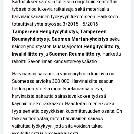
Kartoituksessa esiin tulleisiin ongelmiin kehitettiin
työssä oloa tukevia ratkaisuja sekä materiaalia
harvinaissairaiden työkyvyn tukemiseen. Hankkeen
toteuttivat yhteistyössä 3/2015 - 5/2016
Tampereen Hengitysyhdistys
,
Tampereen
Reumayhdistys
ja
Suomen Marfan-yhdistys
sekä
näiden yhdistysten taustajärjestöt
Hengitysliitto ry
,
Invalidiliitto ry
ja
Suomen Reumaliitto ry
. Hanketta
rahoitti Savonlinnan kansanterveyssäätiö.
Harvinaisiin sairaus- ja vammaryhmiin kuuluvia on
Suomessa arviolta 300 000. Harvinaisilta saadun
tiedon perusteella moni työelämässä oleva,
harvinaista sairautta sairastava kokee työssä
käynnin melko raskaaksi. Haasteita ilmenee sekä
fyysisen että psyykkisen kuormittavuuden osalta. On
tärkeää tiedostaa, miten harvinainen sairaus
vaikuttaa työkykyyn, jotta sitä voidaan tukea
yksilöllisesti ja oikea-aikaisesti.