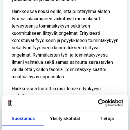
Hankkeessa nousi esille, että pilottiryhmäläisten
työssä jaksamiseen vaikuttivat monenlaiset
terveyteen ja toimintakykyyn sekä työn
kuormitukseen liittyvät ongelmat. Erityisesti
korostuivat fyysiseen ja psyykkiseen toimintakykyyn
sekä työn fyysiseen kuormitukseen liittyvät
ongelmat. Ryhmäläisten työ- ja toimintakyvyssä
ilmeni vaihtelua sekä samaa sairautta sairastavien
välillä että yksilön tasolla. Toimintakyky saattoi
muuttua hyvin nopeastikin.
Hankkeessa tuotettiin mm. lomake työkyvyn
kartoittamiseen.
Hankkeen loppuraporttiin voi tutusta tästä linkistä
Suostumus
Yksityiskohdat
Tietoja
Lue lisää aihepiiristä