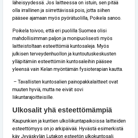
läheisyydessä. Jos laitteessa on istuin, sen pitää
olla irrallinen ja siirrettävissä pois, jotta siihen
pääsee ajamaan myös pyörätuolilla, Poikela sanoo.
Poikela toivoo, että eri puolilla Suomea olisi
mahdollisimman paljon ja monipuolisesti myös
laitteistoltaan esteettömiä kuntosaleja. Myös
julkisen terveydenhuollon ja kuntoutuskeskusten
ylläpitämiin esteettömiin kuntosaleihin pääsee
yleensä vain Kelan myöntämän fysioterapian kautta.
– Tavallisten kuntosalien painopakkalaitteet ovat
muuten hyviä, mutta ne eivät sovi
liikuntarajoitteisille.
Ulkosalit yhä esteettömämpiä
Kaupunkien ja kuntien ulkoliikuntapaikoissa laitteiden
esteettömyys on jo arkipäivää. Hyvästä esimerkistä
käy Jyväskylän Lutakon esteetön ulkokuntosali.