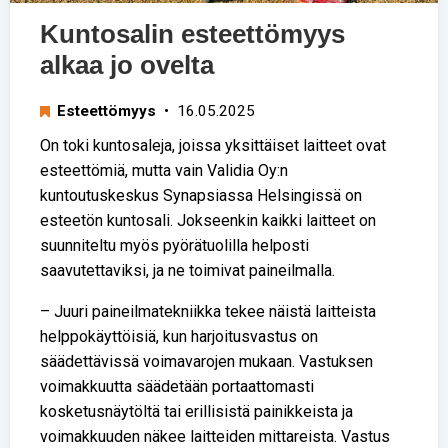
Kuntosalin esteettömyys
alkaa jo ovelta
Esteettömyys
• 16.05.2025
On toki kuntosaleja, joissa yksittäiset laitteet ovat
esteettömiä, mutta vain Validia Oy:n
kuntoutuskeskus Synapsiassa Helsingissä on
esteetön kuntosali. Jokseenkin kaikki laitteet on
suunniteltu myös pyörätuolilla helposti
saavutettaviksi, ja ne toimivat paineilmalla.
– Juuri paineilmatekniikka tekee näistä laitteista
helppokäyttöisiä, kun harjoitusvastus on
säädettävissä voimavarojen mukaan. Vastuksen
voimakkuutta säädetään portaattomasti
kosketusnäytöltä tai erillisistä painikkeista ja
voimakkuuden näkee laitteiden mittareista. Vastus