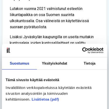
Lutakon vuonna 2021 valmistunut esteetön
liikuntapaikka on osa Suomen suurinta
ulkokuntosalia. Osa välineistä on käytettävissä
suoraan pyörätuolista.
Lisäksi Jyväskylän kaupungilla on useita muitakin
kuntosaleja, joiden kuntosalilaitteet on valittu
erityisesti senioreiden ja erityisliikkujien käyttöä
ajatellen.
Suostumus
Yksityiskohdat
Tietoja
Lappset Group Oy on Suomen kokeneimpia
leikkipaikkojen ja ulkokuntosalien kalustajia.
Useimmat Lappsetin ulkoliikuntavälineet on
Tämä sivusto käyttää evästeitä
suunniteltu esteettömiin liikunta-alueisiin.
Invalidiliiton verkkopalveluissa käytetään evästeitä
Pyörätuolien käyttäjät voivat käyttää välineitä, jos
sivuston analysointiin ja toimivuuden
alusta on valittu tarkoin niin, että sillä voi liikkua
kehittämiseen.
Lisätietoa (pdf)
erilaisilla pyörillä. Esimerkiksi eri korkeuksilla
olevien tankojen ja renkaiden ansiosta käyttäjä saa