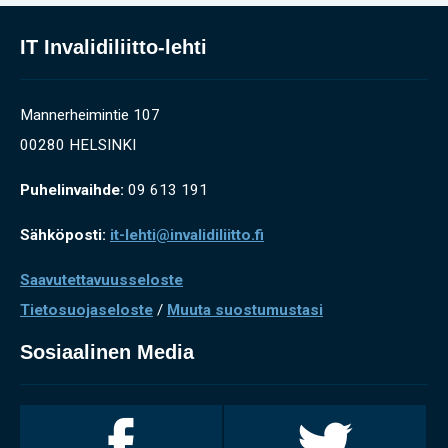
IT Invalidiliitto-lehti
Mannerheimintie 107
00280 HELSINKI
Puhelinvaihde:
09 613 191
Sähköposti:
it-lehti@invalidiliitto.fi
Saavutettavuusseloste
Tietosuojaseloste
/
Muuta suostumustasi
Sosiaalinen Media
Invalidiliitto
Invalidiliitto