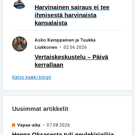
Harvinainen sairaus ei tee
ihmisestä harvinaista
kansalaista
Asko Kemppainen ja Tuukka
Liukkonen
• 02.06.2026
Vertaiskeskustelu – Päivä
kerrallaan
Katso kaikki blogit
Uusimmat artikkelit
Vapaa-aika
• 07.08.2026
Henna Oksasesta tuli neulekirjailija