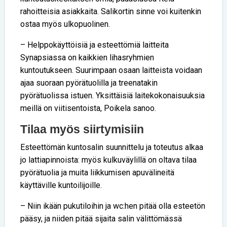
rahoitteisia asiakkaita. Salikortin sinne voi kuitenkin
ostaa myös ulkopuolinen.
– Helppokäyttöisiä ja esteettömiä laitteita
Synapsiassa on kaikkien lihasryhmien
kuntoutukseen. Suurimpaan osaan laitteista voidaan
ajaa suoraan pyörätuolilla ja treenatakin
pyörätuolissa istuen. Yksittäisiä laitekokonaisuuksia
meillä on viitisentoista, Poikela sanoo.
Tilaa myös siirtymisiin
Esteettömän kuntosalin suunnittelu ja toteutus alkaa
jo lattiapinnoista: myös kulkuväylillä on oltava tilaa
pyörätuolia ja muita liikkumisen apuvälineitä
käyttäville kuntoilijoille.
– Niin ikään pukutiloihin ja wc:hen pitää olla esteetön
pääsy, ja niiden pitää sijaita salin välittömässä