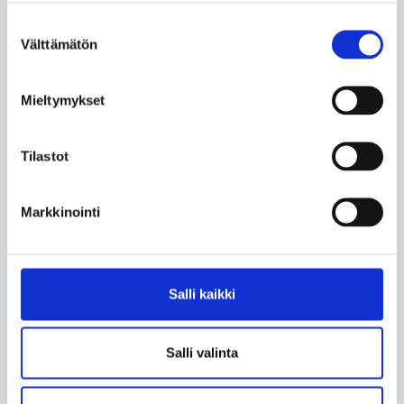
niistä hyvän otteen niin pyörätuolista kuin seisten.
Suostumuksen
Välttämätön
valinta
– Nähdäkseni hyvä esteetön ympäristö ja laitteetkin
ovat lähtökohtaisesti sellaisia, ettei niistä
välttämättä edes huomaa, että niiden suunnittelussa
Mieltymykset
on painotettu esteettömyyttä. Esteettömyysajattelun
pitää olla aika pitkälti integroitu suoraan tuotteen
Tilastot
peruskäyttöön, sanoo Lappsetin liikuntavälineiden
tuotepäällikkö
Aarni Mertala
.
Markkinointi
Mertalan mukaan esteettömyys on Lappsetissa
ulkokuntosalilaitteiden suunnittelun lähtökohta jo
senkin takia, että yrityksen suurimpia asiakkaita ovat
Salli kaikki
kunnat ja kaupungit.
Teksti Timo Kiiski
Salli valinta
Kuvat Timo Kiiski ja Essi Rikama
Lue lisää aihepiiristä