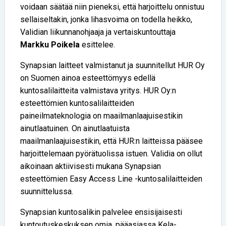
voidaan säätää niin pieneksi, että harjoittelu onnistuu
sellaiseltakin, jonka lihasvoima on todella heikko,
Validian liikunnanohjaaja ja vertaiskuntouttaja
Markku Poikela
esittelee.
Synapsian laitteet valmistanut ja suunnitellut HUR Oy
on Suomen ainoa esteettömyys edellä
kuntosalilaitteita valmistava yritys. HUR Oy:n
esteettömien kuntosalilaitteiden
paineilmateknologia on maailmanlaajuisestikin
ainutlaatuinen. On ainutlaatuista
maailmanlaajuisestikin, että HUR:n laitteissa pääsee
harjoittelemaan pyörätuolissa istuen. Validia on ollut
aikoinaan aktiivisesti mukana Synapsian
esteettömien Easy Access Line -kuntosalilaitteiden
suunnittelussa.
Synapsian kuntosalikin palvelee ensisijaisesti
kuntoutuskeskuksen omia, pääasiassa Kela-