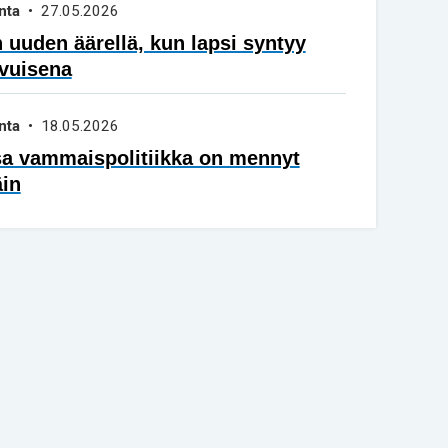
nta
• 27.05.2026
 uuden äärellä, kun lapsi syntyy
vuisena
nta
• 18.05.2026
sa vammaispolitiikka on mennyt
äin