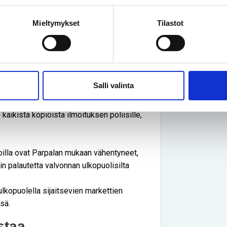
kumisesteisen pysäköintitunnuksen
nkin verran määräämään myös
Mieltymykset
Tilastot
ä se, ettei tunnuksen voimassaoloaika
säköintitunnuksen kopiointeihin.
t esteettömälle autopaikalle, määrätään
Salli valinta
jettaja paikalla, ohjeistamme kuljettajaa
idulla pysäköintitunnuksella pysäköiville
ikista kopioista ilmoituksen poliisille,
koilla ovat Parpalan mukaan vähentyneet,
n palautetta valvonnan ulkopuolisilta
lkopuolella sijaitsevien markettien
sä.
staa