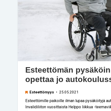
Esteettömän pysäköinn
opettaa jo autokoulus
Esteettömyys
• 25.05.2021
Esteettömille paikoille ilman lupaa pysäköityjä aut
Invalidiliiton vuosittaista Helppo liikkua -teemav