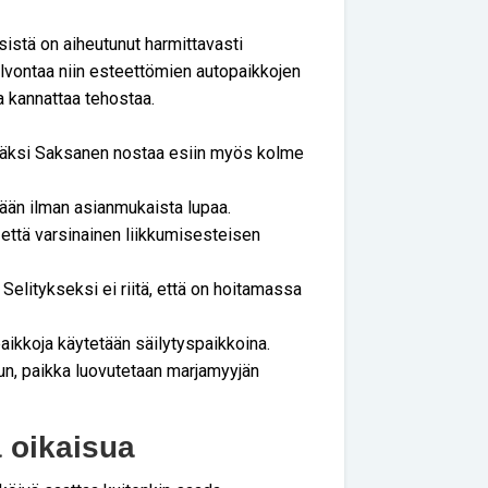
sistä on aiheutunut harmittavasti
lvontaa niin esteettömien autopaikkojen
a kannattaa tehostaa.
säksi Saksanen nostaa esiin myös kolme
dään ilman asianmukaista lupaa.
 että varsinainen liikkumisesteisen
 Selitykseksi ei riitä, että on hoitamassa
aikkoja käytetään säilytyspaikkoina.
uun, paikka luovutetaan marjamyyjän
 oikaisua