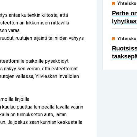
Yhteisku
Perhe on
s antaa kuitenkin kíitosta, että
lyhytkas
eettömän liikkumisen riittävillä
isen varaa.
uudut, ruutujen sijainti tai niiden vähyys
Yhteisku
Ruotsis
taaksep
teettömille paikoille pysäköidyt
us näkyy sen verran, että esteettömät
utojen vallassa, Ylivieskan Invalidien
oilla linjoilla
i kuuluu puuttua lempeällä tavalla väärin
alla on tunnukseton auto, laitan
pun. Ja joskus saan kunnian keskustella