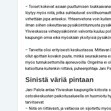
– Toiset kokevat asiaan puuttumisen loukkaavana
löytyy myös niitä, jotka suhtautuvat siviilihuomaut
virhettään jopa anteeksi. Yhteenvetona voin kuite
ilman siihen oikeuttavaa pysäköintitunnusta pysäk
Ylivieskassa virhepysäköinnin valvonta kuuluu polii
kaupungin omia eikä myöskään yksityisiä pysäköin
– Tarvetta olisi erityisesti keskustassa. Mittava
ollut ajoittain kovakin puute, minkä seurauksena es
myös tunnuksettomilla ajoneuvoilla. Ongelma ei o
katsottuna kuitenkin riittävä, puheenjohtaja Jani Pa
Sinistä väriä pintaan
Jani Palola antaa Ylivieskan kaupungille kiitosta si
ostoskeskusten paikoitusalueella on huomioitu h
tarvitsevat.
– Niitä on riittävästi, ja valtaosa on sijoitettu myös