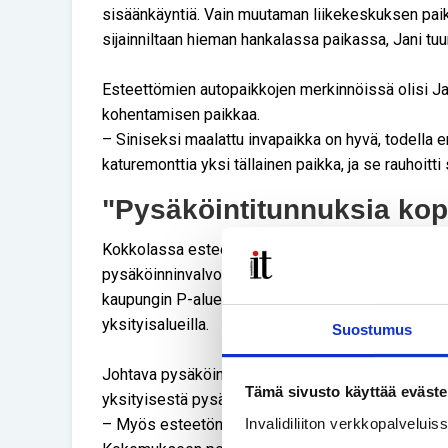
sisäänkäyntiä. Vain muutaman liikekeskuksen paik
sijainniltaan hieman hankalassa paikassa, Jani tu
Esteettömien autopaikkojen merkinnöissä olisi J
kohentamisen paikkaa.
– Siniseksi maalattu invapaikka on hyvä, todella 
katuremonttia yksi tällainen paikka, ja se rauhoitti
"Pysäköintitunnuksia kop
Kokkolassa esteettömiä autopaikkoja valvoo poli
pysäköinninvalvonta. Sopimuspohja kattaa toiminna
kaupungin P-alueilla, joillakin yksityisalueilla se
yksityisalueilla.
Suostumus
Johtava pysäköinnintarkastaja
Päivi Parpalan
muk
Tämä sivusto käyttää eväste
yksityisestä pysäköinninvalvonnasta.
– Myös esteetöntä pysäköintiä valvotaan yhtä akti
Invalidiliiton verkkopalvelui