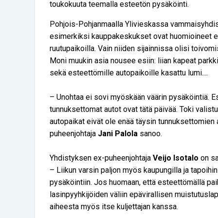
toukokuuta teemalla esteetön pysäköinti.
Pohjois-Pohjanmaalla Ylivieskassa vammaisyhdisty
esimerkiksi kauppakeskukset ovat huomioineet est
ruutupaikoilla. Vain niiden sijainnissa olisi toivom
Moni muukin asia nousee esiin: liian kapeat parkkir
sekä esteettömille autopaikoille kasattu lumi....
– Unohtaa ei sovi myöskään väärin pysäköintiä. Es
tunnuksettomat autot ovat tätä päivää. Toki valist
autopaikat eivät ole enää täysin tunnuksettomien a
puheenjohtaja
Jani Palola
sanoo.
Yhdistyksen ex-puheenjohtaja
Veijo Isotalo
on sam
– Liikun varsin paljon myös kaupungilla ja tapoihin
pysäköintiin. Jos huomaan, että esteettömällä paik
lasinpyyhkijöiden väliin epävirallisen muistutusla
aiheesta myös itse kuljettajan kanssa.