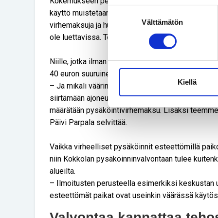
Kokemukseen perustuen voidaan sanoa, että liik
Suostumuksen
käyttö muistetaan hyvin. Joudumme kuitenkin jo
Välttämätön
valinta
virhemaksuja ja huomautuksia, ja syynä on yleens
ole luettavissa. Törmäämme jonkin verran myös py
Niille, jotka ilman oikeuttavaa tunnusta pysäköivä
40 euron suuruinen pysäköintivirhemaksu.
Kiellä
– Ja mikäli väärinpysäköidyssä ajoneuvossa on kul
siirtämään ajoneuvo oikeaan paikkaan. Myös kopio
määrätään pysäköintivirhemaksu. Lisäksi teemme ka
Päivi Parpala selvittää.
Vaikka virheelliset pysäköinnit esteettömillä pai
niin Kokkolan pysäköinninvalvontaan tulee kuitenki
alueilta.
– Ilmoitusten perusteella esimerkiksi keskustan u
esteettömät paikat ovat useinkin väärässä käytös
Valvontaa kannattaa teho