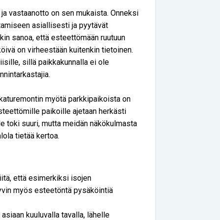
 ja vastaanotto on sen mukaista. Onneksi
tamiseen asiallisesti ja pyytävät
nkin sanoa, että esteettömään ruutuun
öivä on virheestään kuitenkin tietoinen.
sille, sillä paikkakunnalla ei ole
nintarkastajia.
n katuremontin myötä parkkipaikoista on
teettömille paikoille ajetaan herkästi
le toki suuri, mutta meidän näkökulmasta
lola tietää kertoa.
itä, että esimerkiksi isojen
yvin myös esteetöntä pysäköintiä
 asiaan kuuluvalla tavalla, lähelle