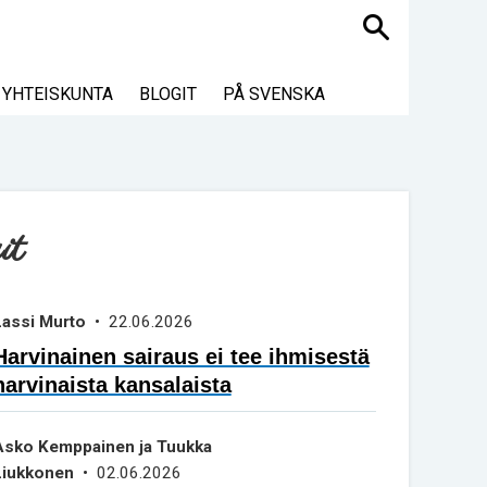
Haku
YHTEISKUNTA
BLOGIT
PÅ SVENSKA
it
Lassi Murto
• 22.06.2026
Harvinainen sairaus ei tee ihmisestä
harvinaista kansalaista
Asko Kemppainen ja Tuukka
Liukkonen
• 02.06.2026