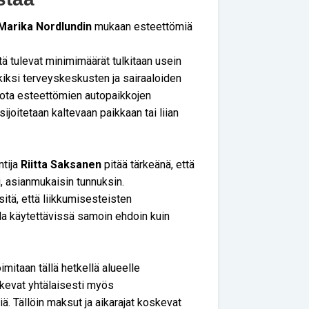
Marika Nordlundin
mukaan esteettömiä
 tulevat minimimäärät tulkitaan usein
erkiksi terveyskeskusten ja sairaaloiden
miota esteettömien autopaikkojen
joitetaan kaltevaan paikkaan tai liian
ntija
Riitta Saksanen
pitää tärkeänä, että
, asianmukaisin tunnuksin.
 sitä, että liikkumisesteisten
illa käytettävissä samoin ehdoin kuin
mitaan tällä hetkellä alueelle
skevat yhtälaisesti myös
ä. Tällöin maksut ja aikarajat koskevat