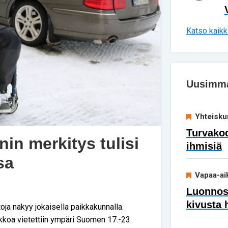
Katso kaikki
Uusimmat
Yhteisku
Turvakod
in merkitys tulisi
ihmisiä
sa
Vapaa-ai
Luonnoss
kivusta 
oja näkyy jokaisella paikkakunnalla.
iikkoa vietettiin ympäri Suomen 17.-23.