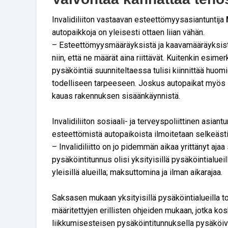
Invalidiliiton vastaavan esteettömyysasiantuntija
autopaikkoja on yleisesti ottaen liian vähän.
– Esteettömyysmääräyksistä ja kaavamääräyksistä
niin, että ne määrät aina riittävät. Kuitenkin esim
pysäköintiä suunniteltaessa tulisi kiinnittää huo
todelliseen tarpeeseen. Joskus autopaikat myös si
kauas rakennuksen sisäänkäynnistä.
Invalidiliiton sosiaali- ja terveyspoliittinen asiantu
esteettömistä autopaikoista ilmoitetaan selkeästi
– Invalidiliitto on jo pidemmän aikaa yrittänyt ajaa
pysäköintitunnus olisi yksityisillä pysäköintialue
yleisillä alueilla; maksuttomina ja ilman aikarajaa.
Saksasen mukaan yksityisillä pysäköintialueilla toi
määritettyjen erillisten ohjeiden mukaan, jotka ko
liikkumisesteisen pysäköintitunnuksella pysäköivi