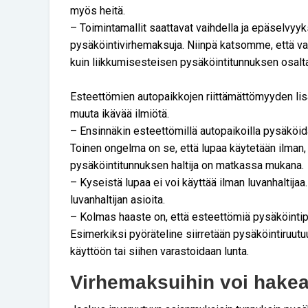
myös heitä.
– Toimintamallit saattavat vaihdella ja epäselvyyk
pysäköintivirhemaksuja. Niinpä katsomme, että va
kuin liikkumisesteisen pysäköintitunnuksen osalt
Esteettömien autopaikkojen riittämättömyyden li
muuta ikävää ilmiötä.
– Ensinnäkin esteettömillä autopaikoilla pysäköi
Toinen ongelma on se, että lupaa käytetään ilman,
pysäköintitunnuksen haltija on matkassa mukana.
– Kyseistä lupaa ei voi käyttää ilman luvanhaltijaa.
luvanhaltijan asioita.
– Kolmas haaste on, että esteettömiä pysäköintip
Esimerkiksi pyöräteline siirretään pysäköintiruut
käyttöön tai siihen varastoidaan lunta.
Virhemaksuihin voi hakea