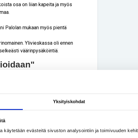
oista osa on liian kapeita ja myös
umaa.
ani Palolan mukaan myös pientä
erinomainen. Ylivieskassa oli ennen
 selkeästi väärinpysäköintiä.
ioidaan"
isin lisäksi myös kaupungin
n muun muassa yleisillä katualueilla,
kä yleisessä käytössä olevilla
Yksityiskohdat
aan vain parilla kiinteistöllä on sopimus
itä
ivisesti kuin muutakin pysäköintiä.
ssa käytetään evästeitä sivuston analysointiin ja toimivuuden keh