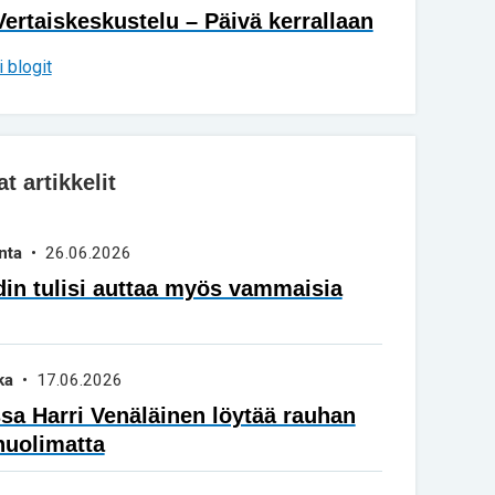
Vertaiskeskustelu – Päivä kerrallaan
 blogit
 artikkelit
nta
• 26.06.2026
in tulisi auttaa myös vammaisia
ka
• 17.06.2026
a Harri Venäläinen löytää rauhan
huolimatta