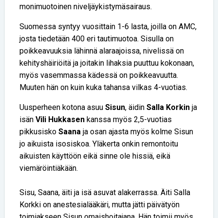
monimuotoinen niveljäykistymäsairaus.
Suomessa syntyy vuosittain 1-6 lasta, joilla on AMC,
josta tiedetään 400 eri tautimuotoa. Sisulla on
poikkeavuuksia lähinnä alaraajoissa, nivelissä on
kehityshäiriöitä ja joitakin lihaksia puuttuu kokonaan,
myös vasemmassa kädessä on poikkeavuutta.
Muuten hän on kuin kuka tahansa vilkas 4-vuotias.
Uusperheen kotona asuu
Sisun
, äidin
Salla Korkin
ja
isän
Vili Hukkasen
kanssa myös 2,5-vuotias
pikkusisko
Saana
ja osan ajasta myös kolme Sisun
jo aikuista isosiskoa. Yläkerta onkin remontoitu
aikuisten käyttöön eikä sinne ole hissiä, eikä
viemäröintiäkään.
Sisu, Saana, äiti ja isä asuvat alakerrassa. Äiti Salla
Korkki on anestesialääkäri, mutta jätti päivätyön
toimiakseen Sisun omaishoitajana. Hän toimii myös