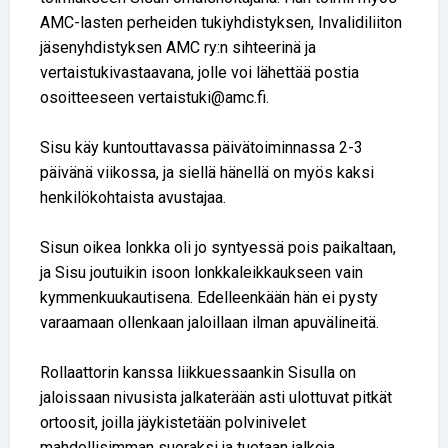
AMC-lasten perheiden tukiyhdistyksen, Invalidiliiton
jäsenyhdistyksen AMC ry:n sihteerinä ja
vertaistukivastaavana, jolle voi lähettää postia
osoitteeseen vertaistuki@amc.fi.
Sisu käy kuntouttavassa päivätoiminnassa 2-3
päivänä viikossa, ja siellä hänellä on myös kaksi
henkilökohtaista avustajaa.
Sisun oikea lonkka oli jo syntyessä pois paikaltaan,
ja Sisu joutuikin isoon lonkkaleikkaukseen vain
kymmenkuukautisena. Edelleenkään hän ei pysty
varaamaan ollenkaan jaloillaan ilman apuvälineitä.
Rollaattorin kanssa liikkuessaankin Sisulla on
jaloissaan nivusista jalkaterään asti ulottuvat pitkät
ortoosit, joilla jäykistetään polvinivelet
mahdollisimman suoraksi ja tuetaan jalkoja