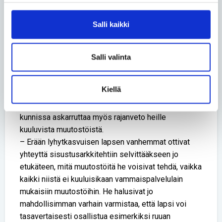
tarpeensakin muuttuvat. Kaikkea ei välttämättä
kuitenkaan tarvitse saada valmiiksi aivan heti ja
Salli kaikki
kerralla. Tärkeintä on saada lapselle turvalliset
olosuhteet joka ikävaiheeseen, sanoo ESKEn
vastaava esteettömyysasiantuntija
Johanna
Salli valinta
Hätönen
.
Kiellä
Hätösen kollega, esteettömyysasiantuntija ja
arkkitehti
Satu Wäre-Åkerblom
tietää, että
kunnissa askarruttaa myös rajanveto heille
kuuluvista muutostöistä.
– Erään lyhytkasvuisen lapsen vanhemmat ottivat
yhteyttä sisustusarkkitehtiin selvittääkseen jo
etukäteen, mitä muutostöitä he voisivat tehdä, vaikka
kaikki niistä ei kuuluisikaan vammaispalvelulain
mukaisiin muutostöihin. He halusivat jo
mahdollisimman varhain varmistaa, että lapsi voi
tasavertaisesti osallistua esimerkiksi ruuan