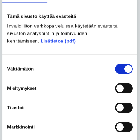
kertoja toisten vammaisten lasten vanhemmille ja
myös AMC-aikuisille kysyäkseni, minkälaisia
Tämä sivusto käyttää evästeitä
lavuaarin ja hanan pitäisi olla, mihin olisi hyvä
sijoittaa suihku sekä minkälaiset lipasto- ja
Invalidiliiton verkkopalveluissa käytetään evästeitä
kaapistoratkaisut toimivat parhaiten, hän kiittelee.
sivuston analysointiin ja toimivuuden
kehittämiseen.
Lisätietoa (pdf)
Kuntien käytännöt vaihtelevat
suuresti
Suostumuksen
Invalidiliiton Esteettömyyskeskus ESKEssä
Välttämätön
valinta
tiedetään, että esteettömyyden korvausasioissa
kuntien käytännöt vaihtelevat suuresti.
Mieltymykset
Muutoshakemusten käsittelyaikojen lisäksi eroja on
myös muutostöiden välttämättömyyden arvioinnissa
Tilastot
ja siinä, mitkä muutokset tullaan korvaamaan. Samoin
näkemyseroja on siinä, missä vaiheessa on järkevää
Markkinointi
lähteä mitäkin muutostöitä tekemään.
– Lapsi tietysti kasvaa nopeasti ja samalla hänen