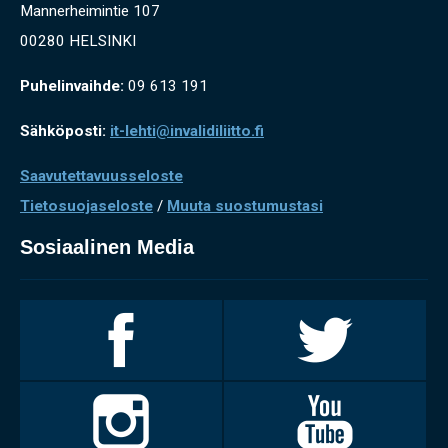
Mannerheimintie 107
00280 HELSINKI
Puhelinvaihde:
09 613 191
Sähköposti:
it-lehti@invalidiliitto.fi
Saavutettavuusseloste
Tietosuojaseloste
/
Muuta suostumustasi
Sosiaalinen Media
Invalidiliitto
Invalidiliitto
Facebookissa
Twitterissä
Invalidiliitto
Invalidiliitto
Instagramissa
Youtubessa