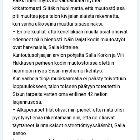
Kaikki meni myös korvausasioita myöten
kitkattomasti. Siitäkin huolimatta, että muutostöissä
piti muuttaa jopa talon kivijalan alaista rakennetta,
kun vanha ulkoseinä muuttui sisäseinäksi.
– En ole kuullut, että kenelläkään muulla asiat olisivat
edenneet näin hienosti. Näin laajat kodin muutostyöt
ovat harvinaisia, Salla kiittelee.
Kuntoutusohjaajan arvion pohjalta Salla Korkin ja Vili
Hukkasen perheen kodin muutostöissä otettiin
huomioon myös Sisun myöhempi kehitys.
Kun vanhoja tiloja muokkaamalla ei päästy toivottuun
lopputulokseen, talon toiseen päätyyn toteutettiin
Sisun tarpeita varten oma erillinen 42 neliön
laajennusosa.
– Alkuperäiset tilat olivat niin pienet, ettei niitä olisi
pystynyt enää rakentamaan niin, että ne olisivat
täyttäneet lainmukaiset esteettömyyssäännöt, Salla
sanoo.