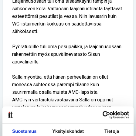
Laajennusosaan tuli oma sisäänkäynti rampin ja
sähköoven kera. Valtaosan laajennustilasta täyttävät
esteettömät pesutilat ja vessa. Niin lavuaarin kuin
WC-istuimenkin korkeus on säädettävissä
sähköisesti.
Pyörätuolille tuli oma pesupaikka, ja laajennusosaan
rakennettiin myös apuvälinevarasto Sisun
apuvälineille.
Salla myöntää, että hänen perheellään on ollut
monessa suhteessa parempi tilanne kuin
suurimmalla osalla muista AMC-lapsista.
AMC ry:n vertaistukivastaavana Salla on oppinut
vertaistuen ja kokemusasiantuntijuuden voiman
myös kodin esteettömyysratkaisuja tehdessä.
– AMC-lasten vanhemmat saavat toisiltaan todella
hyviä käytännön neuvoja. Itsekin soitin lukuisia
Suostumus
Yksityiskohdat
Tietoja