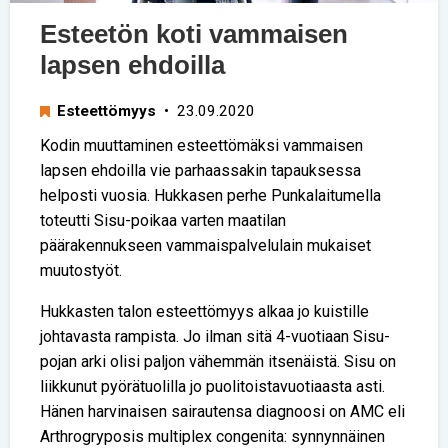
Esteetön koti vammaisen
lapsen ehdoilla
Esteettömyys
• 23.09.2020
Kodin muuttaminen esteettömäksi vammaisen
lapsen ehdoilla vie parhaassakin tapauksessa
helposti vuosia. Hukkasen perhe Punkalaitumella
toteutti Sisu-poikaa varten maatilan
päärakennukseen vammaispalvelulain mukaiset
muutostyöt.
Hukkasten talon esteettömyys alkaa jo kuistille
johtavasta rampista. Jo ilman sitä 4-vuotiaan Sisu-
pojan arki olisi paljon vähemmän itsenäistä. Sisu on
liikkunut pyörätuolilla jo puolitoistavuotiaasta asti.
Hänen harvinaisen sairautensa diagnoosi on AMC eli
Arthrogryposis multiplex congenita: synnynnäinen