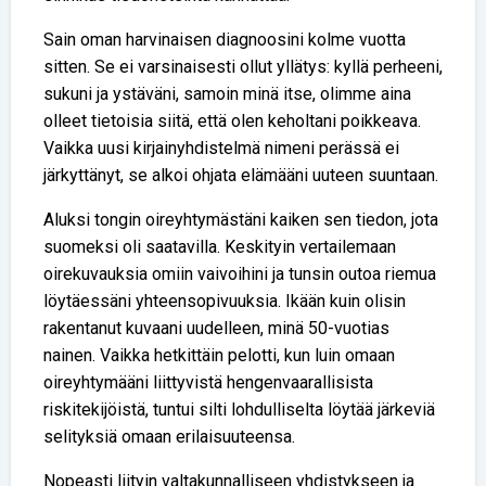
Sain oman harvinaisen diagnoosini kolme vuotta
sitten. Se ei varsinaisesti ollut yllätys: kyllä perheeni,
sukuni ja ystäväni, samoin minä itse, olimme aina
olleet tietoisia siitä, että olen keholtani poikkeava.
Vaikka uusi kirjainyhdistelmä nimeni perässä ei
järkyttänyt, se alkoi ohjata elämääni uuteen suuntaan.
Aluksi tongin oireyhtymästäni kaiken sen tiedon, jota
suomeksi oli saatavilla. Keskityin vertailemaan
oirekuvauksia omiin vaivoihini ja tunsin outoa riemua
löytäessäni yhteensopivuuksia. Ikään kuin olisin
rakentanut kuvaani uudelleen, minä 50-vuotias
nainen. Vaikka hetkittäin pelotti, kun luin omaan
oireyhtymääni liittyvistä hengenvaarallisista
riskitekijöistä, tuntui silti lohdulliselta löytää järkeviä
selityksiä omaan erilaisuuteensa.
Nopeasti liityin valtakunnalliseen yhdistykseen ja