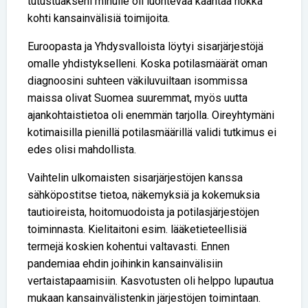
tutustuakseni minulle oli luontevaa kääntää nokka
kohti kansainvälisiä toimijoita.
Euroopasta ja Yhdysvalloista löytyi sisarjärjestöjä
omalle yhdistykselleni. Koska potilasmäärät oman
diagnoosini suhteen väkiluvuiltaan isommissa
maissa olivat Suomea suuremmat, myös uutta
ajankohtaistietoa oli enemmän tarjolla. Oireyhtymäni
kotimaisilla pienillä potilasmäärillä validi tutkimus ei
edes olisi mahdollista.
Vaihtelin ulkomaisten sisarjärjestöjen kanssa
sähköpostitse tietoa, näkemyksiä ja kokemuksia
tautioireista, hoitomuodoista ja potilasjärjestöjen
toiminnasta. Kielitaitoni esim. lääketieteellisiä
termejä koskien kohentui valtavasti. Ennen
pandemiaa ehdin joihinkin kansainvälisiin
vertaistapaamisiin. Kasvotusten oli helppo lupautua
mukaan kansainvälistenkin järjestöjen toimintaan.