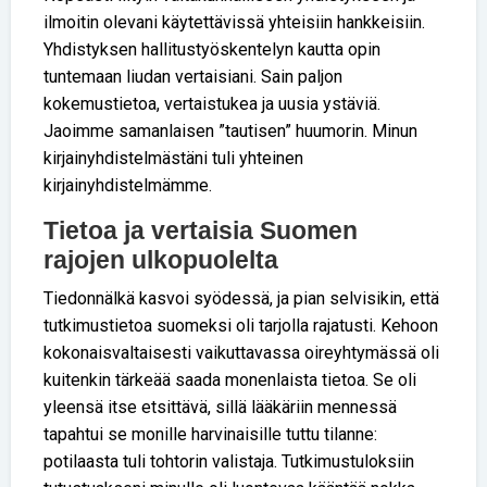
ilmoitin olevani käytettävissä yhteisiin hankkeisiin.
Yhdistyksen hallitustyöskentelyn kautta opin
tuntemaan liudan vertaisiani. Sain paljon
kokemustietoa, vertaistukea ja uusia ystäviä.
Jaoimme samanlaisen ”tautisen” huumorin. Minun
kirjainyhdistelmästäni tuli yhteinen
kirjainyhdistelmämme.
Tietoa ja vertaisia Suomen
rajojen ulkopuolelta
Tiedonnälkä kasvoi syödessä, ja pian selvisikin, että
tutkimustietoa suomeksi oli tarjolla rajatusti. Kehoon
kokonaisvaltaisesti vaikuttavassa oireyhtymässä oli
kuitenkin tärkeää saada monenlaista tietoa. Se oli
yleensä itse etsittävä, sillä lääkäriin mennessä
tapahtui se monille harvinaisille tuttu tilanne:
potilaasta tuli tohtorin valistaja. Tutkimustuloksiin