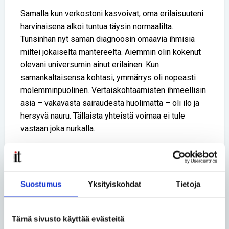
Samalla kun verkostoni kasvoivat, oma erilaisuuteni
harvinaisena alkoi tuntua täysin normaalilta.
Tunsinhan nyt saman diagnoosin omaavia ihmisiä
miltei jokaiselta mantereelta. Aiemmin olin kokenut
olevani universumin ainut erilainen. Kun
samankaltaisensa kohtasi, ymmärrys oli nopeasti
molemminpuolinen. Vertaiskohtaamisten ihmeellisin
asia – vakavasta sairaudesta huolimatta – oli ilo ja
hersyvä nauru. Tällaista yhteistä voimaa ei tule
vastaan joka nurkalla.
Jokaisen tapaamisen ja yhteydenoton jälkeen
kynnys seuraavaan madaltui. Joku suositteli jotakin
asiaa, vinkkasi oikeasta tahosta tai ihmisestä, ja
Suostumus
Yksityiskohdat
Tietoja
lukemattomat aikeet ja toimet edistyivät. Vähitellen
katseeni avautui tuijottamasta vain omaa
kirjainyhdistelmääni. Ajauduin mukaan koko
Tämä sivusto käyttää evästeitä
harvinaissairauksien kenttää koskeviin koulutuksiin,