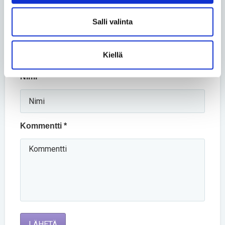
Pakolliset kentät on merkitty tähdellä (*).
Salli valinta
Otsikko *
Kiellä
Nimi *
Kommentti *
LÄHETÄ