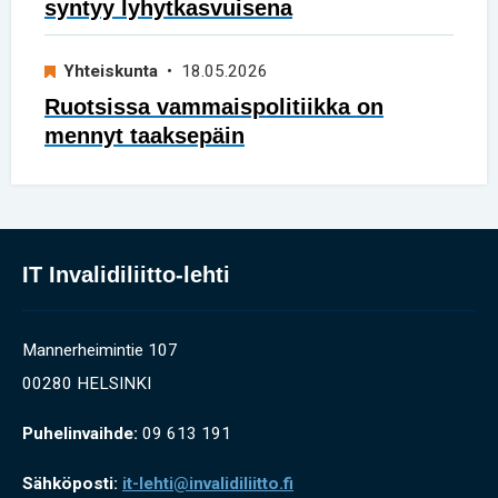
syntyy lyhytkasvuisena
Yhteiskunta
• 18.05.2026
Ruotsissa vammaispolitiikka on
mennyt taaksepäin
IT Invalidiliitto-lehti
Mannerheimintie 107
00280 HELSINKI
Puhelinvaihde:
09 613 191
Sähköposti:
it-lehti@invalidiliitto.fi