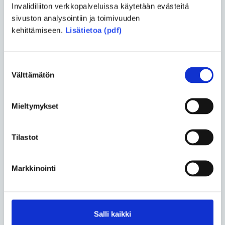
Invalidiliiton verkkopalveluissa käytetään evästeitä
seminaareihin ja tapahtumiin. Oli huikeaa tajuta, että
sivuston analysointiin ja toimivuuden
harvinaisia on Euroopassa 30 miljoonaa, koko
kehittämiseen.
Lisätietoa (pdf)
maailmassa noin 350 miljoonaa! En todellakaan ole
yksin.
Suostumuksen
Kirjoittaja on Suomen Marfan-yhdistyksen
Välttämätön
valinta
hallituksen jäsen, Marfan-lehden päätoimittaja sekä
Marfan Europe Networkin MENin hallituksen jäsen.
Mieltymykset
Jaa uutinen
Tilastot
Jaa Facebookissa
Jaa Twitterissä
Jaa sähköpostilla
Markkinointi
Kommentoi
Salli kaikki