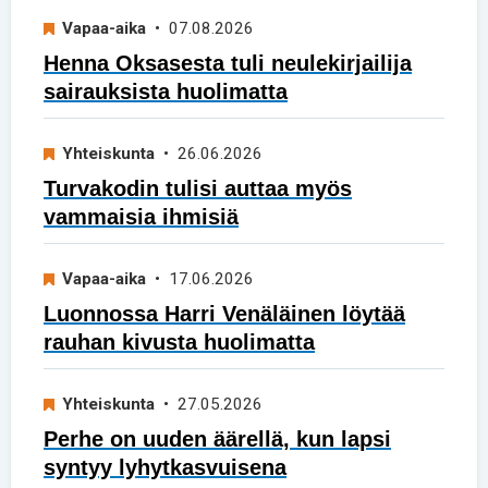
Vapaa-aika
• 07.08.2026
Henna Oksasesta tuli neulekirjailija
sairauksista huolimatta
Yhteiskunta
• 26.06.2026
Turvakodin tulisi auttaa myös
vammaisia ihmisiä
Vapaa-aika
• 17.06.2026
Luonnossa Harri Venäläinen löytää
rauhan kivusta huolimatta
Yhteiskunta
• 27.05.2026
Perhe on uuden äärellä, kun lapsi
syntyy lyhytkasvuisena