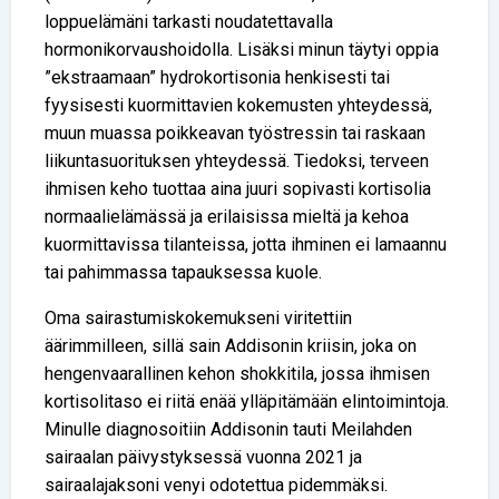
loppuelämäni tarkasti noudatettavalla
hormonikorvaushoidolla. Lisäksi minun täytyi oppia
”ekstraamaan” hydrokortisonia henkisesti tai
fyysisesti kuormittavien kokemusten yhteydessä,
muun muassa poikkeavan työstressin tai raskaan
liikuntasuorituksen yhteydessä. Tiedoksi, terveen
ihmisen keho tuottaa aina juuri sopivasti kortisolia
normaalielämässä ja erilaisissa mieltä ja kehoa
kuormittavissa tilanteissa, jotta ihminen ei lamaannu
tai pahimmassa tapauksessa kuole.
Oma sairastumiskokemukseni viritettiin
äärimmilleen, sillä sain Addisonin kriisin, joka on
hengenvaarallinen kehon shokkitila, jossa ihmisen
kortisolitaso ei riitä enää ylläpitämään elintoimintoja.
Minulle diagnosoitiin Addisonin tauti Meilahden
sairaalan päivystyksessä vuonna 2021 ja
sairaalajaksoni venyi odotettua pidemmäksi.