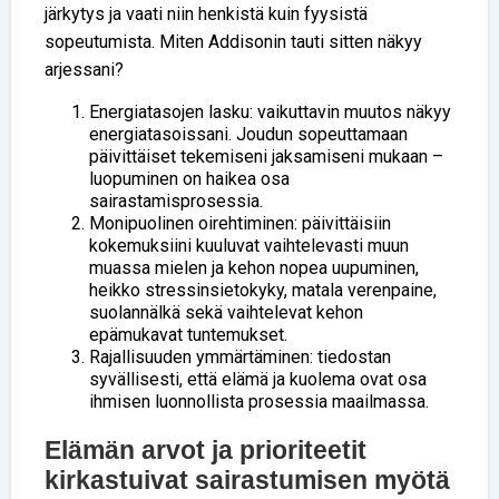
järkytys ja vaati niin henkistä kuin fyysistä
sopeutumista. Miten Addisonin tauti sitten näkyy
arjessani?
Energiatasojen lasku: vaikuttavin muutos näkyy
energiatasoissani. Joudun sopeuttamaan
päivittäiset tekemiseni jaksamiseni mukaan –
luopuminen on haikea osa
sairastamisprosessia.
Monipuolinen oirehtiminen: päivittäisiin
kokemuksiini kuuluvat vaihtelevasti muun
muassa mielen ja kehon nopea uupuminen,
heikko stressinsietokyky, matala verenpaine,
suolannälkä sekä vaihtelevat kehon
epämukavat tuntemukset.
Rajallisuuden ymmärtäminen: tiedostan
syvällisesti, että elämä ja kuolema ovat osa
ihmisen luonnollista prosessia maailmassa.
Elämän arvot ja prioriteetit
kirkastuivat sairastumisen myötä