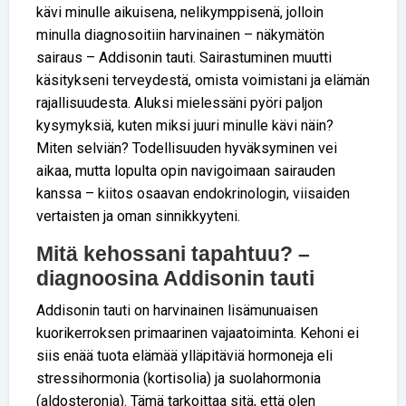
kävi minulle aikuisena, nelikymppisenä, jolloin
minulla diagnosoitiin harvinainen – näkymätön
sairaus – Addisonin tauti. Sairastuminen muutti
käsitykseni terveydestä, omista voimistani ja elämän
rajallisuudesta. Aluksi mielessäni pyöri paljon
kysymyksiä, kuten miksi juuri minulle kävi näin?
Miten selviän? Todellisuuden hyväksyminen vei
aikaa, mutta lopulta opin navigoimaan sairauden
kanssa – kiitos osaavan endokrinologin, viisaiden
vertaisten ja oman sinnikkyyteni.
Mitä kehossani tapahtuu? –
diagnoosina Addisonin tauti
Addisonin tauti on harvinainen lisämunuaisen
kuorikerroksen primaarinen vajaatoiminta. Kehoni ei
siis enää tuota elämää ylläpitäviä hormoneja eli
stressihormonia (kortisolia) ja suolahormonia
(aldosteronia). Tämä tarkoittaa sitä, että olen