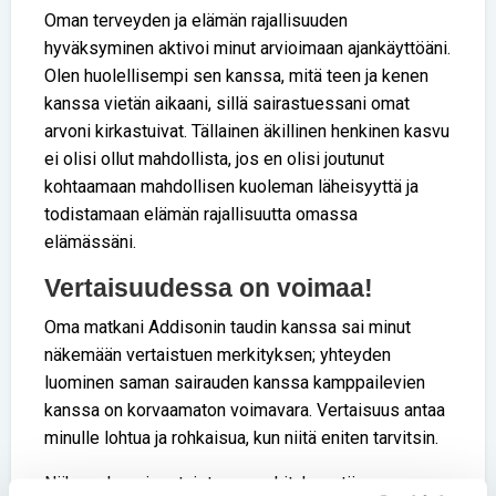
Oman terveyden ja elämän rajallisuuden
hyväksyminen aktivoi minut arvioimaan ajankäyttöäni.
Olen huolellisempi sen kanssa, mitä teen ja kenen
kanssa vietän aikaani, sillä sairastuessani omat
arvoni kirkastuivat. Tällainen äkillinen henkinen kasvu
ei olisi ollut mahdollista, jos en olisi joutunut
kohtaamaan mahdollisen kuoleman läheisyyttä ja
todistamaan elämän rajallisuutta omassa
elämässäni.
Vertaisuudessa on voimaa!
Oma matkani Addisonin taudin kanssa sai minut
näkemään vertaistuen merkityksen; yhteyden
luominen saman sairauden kanssa kamppailevien
kanssa on korvaamaton voimavara. Vertaisuus antaa
minulle lohtua ja rohkaisua, kun niitä eniten tarvitsin.
Näkemykseni vertaistuen merkityksestä: