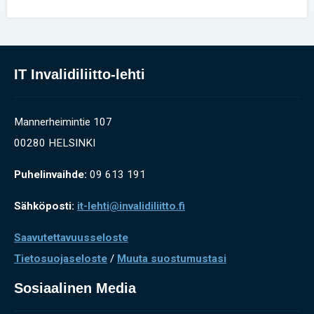
IT Invalidiliitto-lehti
Mannerheimintie 107
00280 HELSINKI
Puhelinvaihde:
09 613 191
Sähköposti:
it-lehti@invalidiliitto.fi
Saavutettavuusseloste
Tietosuojaseloste
/
Muuta suostumustasi
Sosiaalinen Media