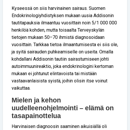
Kyseessä on siis harvinainen sairaus. Suomen
Endokrinologiyhdistyksen mukaan uusia Addisonin
tautitapauksia ilmaantuu vuosittain noin 5/1 000 000
henkilöä kohden, mutta toisaalta Terveyskylän
tietojen mukaan 50–70 ihmistä diagnosoidaan
vuosittain. Tarkkaa tietoa ilmaantumisesta ei siis ole,
ja syitä sairauden puhkeamiselle on useita. Omalla
kohdallani Addisonin tautiin sairastumiseen johti
autoimmuunireaktio, joka endokrinologini kertoman
mukaan ei johtunut elintavoista tai mistään
vastaavanlaisista syistä, joihin olisin itse voinut
vaikuttaa.
Mielen ja kehon
uudelleenohjelmointi – elämä on
tasapainottelua
Harvinaisen diagnoosin saaminen aikuisiällä oli