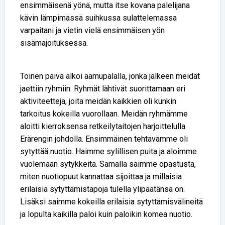
ensimmäisenä yönä, mutta itse kovana palelijana
kävin lämpimässä suihkussa sulattelemassa
varpaitani ja vietin vielä ensimmäisen yön
sisämajoituksessa.
Toinen päivä alkoi aamupalalla, jonka jälkeen meidät
jaettiin ryhmiin. Ryhmät lähtivät suorittamaan eri
aktiviteetteja, joita meidän kaikkien oli kunkin
tarkoitus kokeilla vuorollaan. Meidän ryhmämme
aloitti kierroksensa retkeilytaitojen harjoittelulla
Erärengin johdolla. Ensimmäinen tehtävämme oli
sytyttää nuotio. Haimme sylillisen puita ja aloimme
vuolemaan sytykkeitä. Samalla saimme opastusta,
miten nuotiopuut kannattaa sijoittaa ja millaisia
erilaisia sytyttämistapoja tulella ylipäätänsä on.
Lisäksi saimme kokeilla erilaisia sytyttämisvälineitä
ja lopulta kaikilla paloi kuin paloikin komea nuotio.