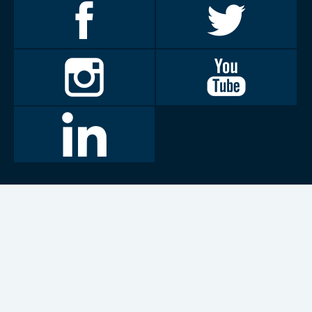
Invalidiliitto
Invalidiliitto
Facebookissa
Twitterissä
Invalidiliitto
Invalidiliitto
Instagramissa
Youtubessa
LinkedIn