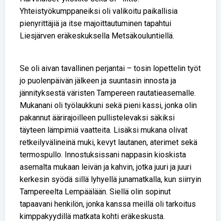
Yhteistyökumppaneiksi oli valikoitu paikallisia
pienyrittäjiä ja itse majoittautuminen tapahtui
Liesjärven eräkeskuksella Metsäkouluntiellä.
Se oli aivan tavallinen perjantai – tosin lopettelin työt
jo puolenpäivän jälkeen ja suuntasin innosta ja
jännityksestä väristen Tampereen rautatieasemalle.
Mukanani oli työlaukkuni sekä pieni kassi, jonka olin
pakannut äärirajoilleen pullistelevaksi säkiksi
täyteen lämpimiä vaatteita. Lisäksi mukana olivat
retkeilyvälineinä muki, kevyt lautanen, aterimet sekä
termospullo. Innostuksissani nappasin kioskista
asemalta mukaan leivän ja kahvin, jotka juuri ja juuri
kerkesin syödä sillä lyhyellä junamatkalla, kun siirryin
Tampereelta Lempäälään. Siellä olin sopinut
tapaavani henkilön, jonka kanssa meillä oli tarkoitus
kimppakyydillä matkata kohti eräkeskusta.