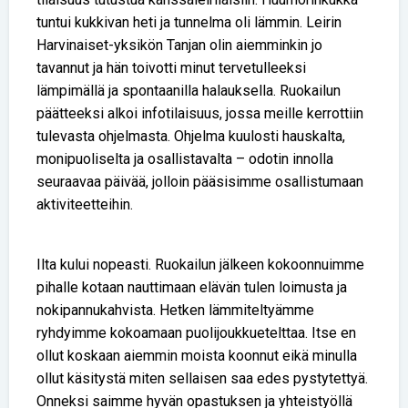
tuntui kukkivan heti ja tunnelma oli lämmin. Leirin
Harvinaiset-yksikön Tanjan olin aiemminkin jo
tavannut ja hän toivotti minut tervetulleeksi
lämpimällä ja spontaanilla halauksella. Ruokailun
päätteeksi alkoi infotilaisuus, jossa meille kerrottiin
tulevasta ohjelmasta. Ohjelma kuulosti hauskalta,
monipuoliselta ja osallistavalta – odotin innolla
seuraavaa päivää, jolloin pääsisimme osallistumaan
aktiviteetteihin.
Ilta kului nopeasti. Ruokailun jälkeen kokoonnuimme
pihalle kotaan nauttimaan elävän tulen loimusta ja
nokipannukahvista. Hetken lämmiteltyämme
ryhdyimme kokoamaan puolijoukkuetelttaa. Itse en
ollut koskaan aiemmin moista koonnut eikä minulla
ollut käsitystä miten sellaisen saa edes pystytettyä.
Onneksi saimme hyvän opastuksen ja yhteistyöllä