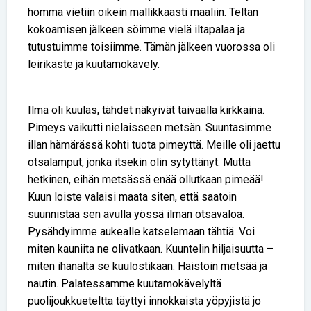
homma vietiin oikein mallikkaasti maaliin. Teltan
kokoamisen jälkeen söimme vielä iltapalaa ja
tutustuimme toisiimme. Tämän jälkeen vuorossa oli
leirikaste ja kuutamokävely.
Ilma oli kuulas, tähdet näkyivät taivaalla kirkkaina.
Pimeys vaikutti nielaisseen metsän. Suuntasimme
illan hämärässä kohti tuota pimeyttä. Meille oli jaettu
otsalamput, jonka itsekin olin sytyttänyt. Mutta
hetkinen, eihän metsässä enää ollutkaan pimeää!
Kuun loiste valaisi maata siten, että saatoin
suunnistaa sen avulla yössä ilman otsavaloa.
Pysähdyimme aukealle katselemaan tähtiä. Voi
miten kauniita ne olivatkaan. Kuuntelin hiljaisuutta –
miten ihanalta se kuulostikaan. Haistoin metsää ja
nautin. Palatessamme kuutamokävelyltä
puolijoukkueteltta täyttyi innokkaista yöpyjistä jo