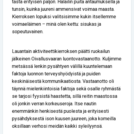
tästä erityisen paljon. Halailin puita antaumuksella ja
tunsin, kuinka juureni ammensivat voimaa maasta.
Kierroksen lopuksi valitsisimme kukin itsellemme
voimaeläimen – minä olen kettu: sisukas ja
sopeutuvainen.
Lauantain aktiviteettikierroksen päätti ruokailun
jälkeinen Oivallusvaaran luontovastaanotto. Kuljimme
metsässä lenkin pysähtyen välillä kuuntelemaan
faktoja luonnon terveyshyödyistä ja puiden
keskinäisestä kommunikaatiosta. Vastaanotto oli
täynnä mielenkiintoisia faktoja sekä osalle ryhmästä
se tarjosi fyysistä haastetta, sillä reitin maastossa
oli jonkin verran korkeuseroja. Itse nautin
enemmänkin henkisestä puolesta ja erityisesti
pysähdyksestä ison kuusen juureen, joka komeilla
oksillaan verhosi meidän kaikki syleilyynsä.