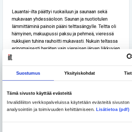
Lauantai-ilta päättyi ruokailuun ja saunaan sekä
mukavaan yhdessäoloon. Saunan ja nuotiotulen
lämmittäminä painoin pääni telttasängylle. Teltta oli
hämyinen, makuupussi paksu ja pehmeä, vieressä
nukkujien tuhina rauhoitti mukavasti. Nukuin teltassa
erinomaisesti heräten vain viereisen järven liikkuvien
jäiden jylisevään lauluun, joka kajahteli satunnaisesti
ympäri järvenrantaa.
Suostumus
Yksityiskohdat
Tie
Sunnuntai tuli nopeasti. Onneksemme saimme
sunnuntaina vielä viettää tovin yhdessä ja viimeisenä
Tämä sivusto käyttää evästeitä
päivänä oli luvassa vielä yksi aktiviteetti kullekin
Invalidiliiton verkkopalveluissa käytetään evästeitä sivuston
ryhmälle. Oma sunnuntaiaktiviteettimme oli
analysointiin ja toimivuuden kehittämiseen.
Lisätietoa (pdf)
suunnistus. Reitti oli selkeä ja kokemus hauska.
Löysimme rastit ja pyrimme vastaamaan rasteilla
esitettyihin kysymyksiin parhaamme mukaan.
Suostumuksen