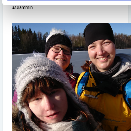
luonnonhelmassa ja käyn metsässä nykyistä
useammin.