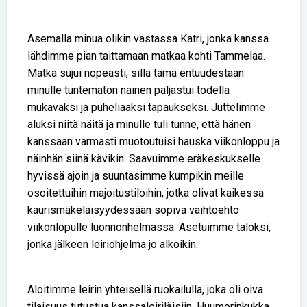
Asemalla minua olikin vastassa Katri, jonka kanssa
lähdimme pian taittamaan matkaa kohti Tammelaa.
Matka sujui nopeasti, sillä tämä entuudestaan
minulle tuntematon nainen paljastui todella
mukavaksi ja puheliaaksi tapaukseksi. Juttelimme
aluksi niitä näitä ja minulle tuli tunne, että hänen
kanssaan varmasti muotoutuisi hauska viikonloppu ja
näinhän siinä kävikin. Saavuimme eräkeskukselle
hyvissä ajoin ja suuntasimme kumpikin meille
osoitettuihin majoitustiloihin, jotka olivat kaikessa
kaurismäkeläisyydessään sopiva vaihtoehto
viikonlopulle luonnonhelmassa. Asetuimme taloksi,
jonka jälkeen leiriohjelma jo alkoikin.
Aloitimme leirin yhteisellä ruokailulla, joka oli oiva
tilaisuus tutustua kanssaleiriläisiin. Huumorinkukka