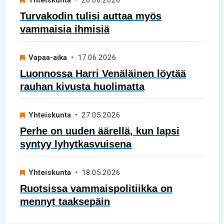
Turvakodin tulisi auttaa myös
vammaisia ihmisiä
Vapaa-aika
• 17.06.2026
Luonnossa Harri Venäläinen löytää
rauhan kivusta huolimatta
Yhteiskunta
• 27.05.2026
Perhe on uuden äärellä, kun lapsi
syntyy lyhytkasvuisena
Yhteiskunta
• 18.05.2026
Ruotsissa vammaispolitiikka on
mennyt taaksepäin