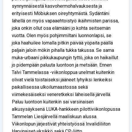
synnynnäisestä kasvohermohalvauksesta ja
erityisesti Möbiuksen oireyhtymästä. Sydäntäni
lähellä on myös vapaaehtoistyö ikäihmisten parissa,
joka onkin ollut osa elämääni jo kohta seitsemän
vuotta. Olen myös pohjimmiltani luonnonlapsi, se
joka haahuilee lomalla pitkin päivää yöpaita päällä
paljain jaloin mökin pihalla tukka takussa. Se sama
muka-urbaani pikkukaupungin tyttö, joka on haikaillut
jo pidempään paluuta luontoon ja metsään. Ennen
Talvi Tammelassa -viikonloppua unelmat kuitenkin
olivat vielä toistaiseksi jääneet lyhyiksi lenkeiksi
paikallisessa ulkoilumaastossa sekä
viimekesäiseksi veneretkeksi läheisellä järvellä.
Paluu luontoon kuitenkin sai varsinaisen
alkusysäyksenä LUKA-hankkeen pilottiviikonlopussa
Tammelan Liesjärvellä maaliskuun alussa.
Viikonlopun järjestivät yhteistyössä Invalidiliiton
Harvinaiset-yksikkö sekä CP-liitto.