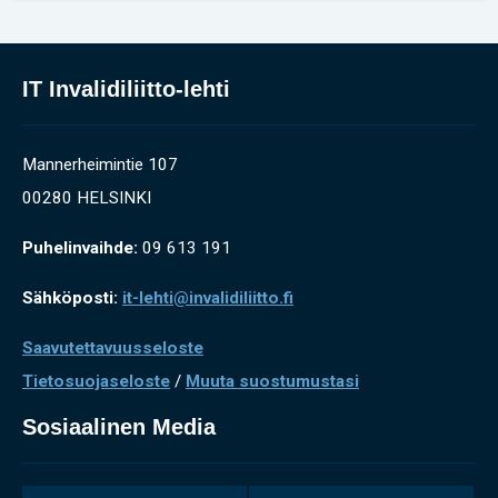
IT Invalidiliitto-lehti
Mannerheimintie 107
00280 HELSINKI
Puhelinvaihde:
09 613 191
Sähköposti:
it-lehti@invalidiliitto.fi
Saavutettavuusseloste
Tietosuojaseloste
/
Muuta suostumustasi
Sosiaalinen Media