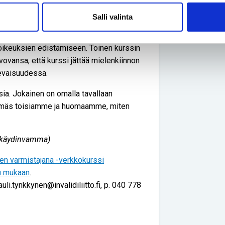
eeksi joutuminen on ja miten
iheuttaa.
Salli valinta
otella kuuta, mutta se toimi innostavana
ikeuksien edistämiseen. Toinen kurssin
vovansa, että kurssi jättää mielenkiinnon
levaisuudessa.
sia. Jokainen on omalla tavallaan
mmäs toisiamme ja huomaamme, miten
selkäydinvamma)
n varmistajana -verkkokurssi
du mukaan
.
auli.tynkkynen@invalidiliitto.fi, p. 040 778