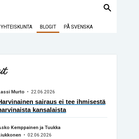
Haku
YHTEISKUNTA
BLOGIT
PÅ SVENSKA
it
Lassi Murto
• 22.06.2026
Harvinainen sairaus ei tee ihmisestä
harvinaista kansalaista
Asko Kemppainen ja Tuukka
Liukkonen
• 02.06.2026