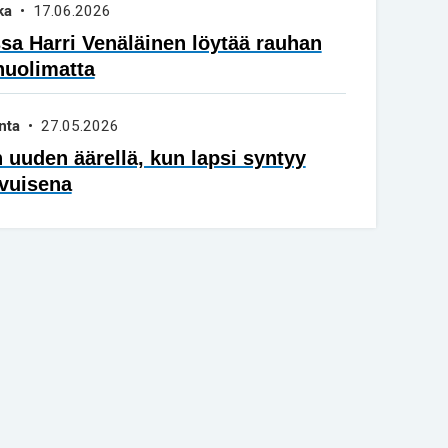
ka
• 17.06.2026
a Harri Venäläinen löytää rauhan
huolimatta
nta
• 27.05.2026
 uuden äärellä, kun lapsi syntyy
vuisena