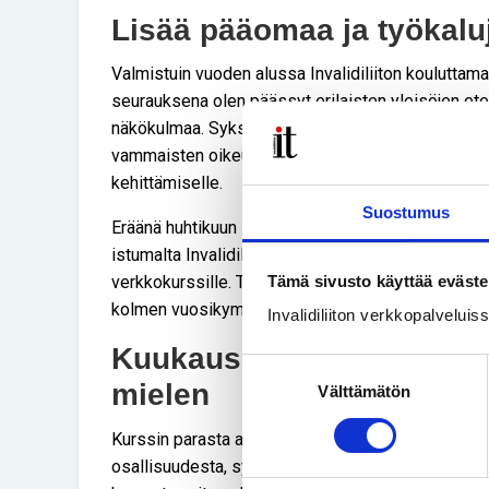
Lisää pääomaa ja työkalu
Valmistuin vuoden alussa Invalidiliiton kouluttam
seurauksena olen päässyt erilaisten yleisöjen et
näkökulmaa. Syksyllä odottaa Ekumeenisen vastuuv
vammaisten oikeuksien puolestapuhujana, mikä to
kehittämiselle.
Suostumus
Eräänä huhtikuun iltana silmieni eteen osui kuin ta
istumalta Invalidiliiton YK:n vammaissopimus yhd
Tämä sivusto käyttää eväste
verkkokurssille. Tunsin, etten tiedä tarpeeksi va
kolmen vuosikymmenen kokemus liikuntavammaise
Invalidiliiton verkkopalvelui
Kuukausi herätti keskuste
Suostumuksen
mielen
Välttämätön
valinta
Kurssin parasta antia oli kuulla muiden kurssila
osallisuudesta, syrjinnästä ja yhdenvertaisen koh