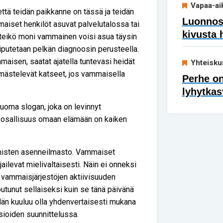
Vapaa-ai
että teidän paikkanne on tässä ja teidän
Luonnoss
mmaiset henkilöt asuvat palvelutalossa tai
kivusta 
tteikö moni vammainen voisi asua täysin
niputetaan pelkän diagnoosin perusteella.
isen, saatat ajatella tuntevasi heidät
Yhteisku
mmästelevät katseet, jos vammaisella
Perhe on
lyhytkas
uoma slogan, joka on levinnyt
en osallisuus omaan elämään on kaiken
 ihmisten asenneilmasto. Vammaiset
jailevat mielivaltaisesti. Näin ei onneksi
ja vammaisjärjestöjen aktiivisuuden
unut sellaiseksi kuin se tänä päivänä
dän kuuluu olla yhdenvertaisesti mukana
ioiden suunnittelussa.