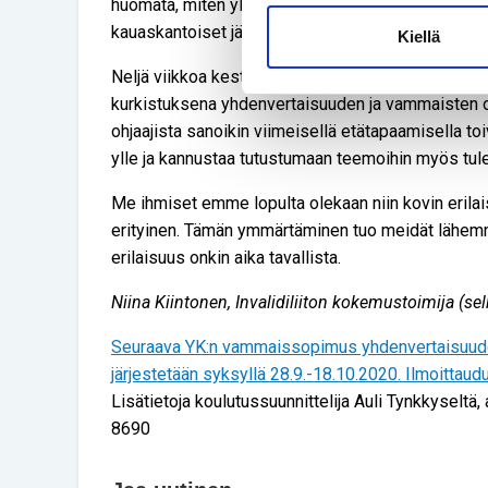
huomata, miten yleistä esimerkiksi syrjinnän koht
kauaskantoiset jäljet ulkopuolelle jättäminen voi a
Kiellä
Neljä viikkoa kestäneen kurssin aikana ei voi kurk
kurkistuksena yhdenvertaisuuden ja vammaisten o
ohjaajista sanoikin viimeisellä etätapaamisella toi
ylle ja kannustaa tutustumaan teemoihin myös tu
Me ihmiset emme lopulta olekaan niin kovin erilai
erityinen. Tämän ymmärtäminen tuo meidät lähe
erilaisuus onkin aika tavallista.
Niina Kiintonen, Invalidiliiton kokemustoimija (
Seuraava YK:n vammaissopimus yhdenvertaisuude
järjestetään syksyllä 28.9.-18.10.2020. Ilmoittau
Lisätietoja koulutussuunnittelija Auli Tynkkyseltä, 
8690