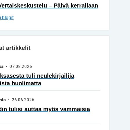
Vertaiskeskustelu – Päivä kerrallaan
 blogit
 artikkelit
ka
• 07.08.2026
sasesta tuli neulekirjailija
ista huolimatta
nta
• 26.06.2026
in tulisi auttaa myös vammaisia