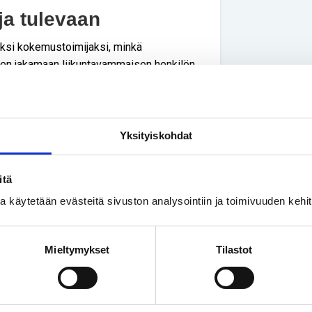
ja tulevaan
aksi kokemustoimijaksi, minkä
een jakamaan liikuntavammaisen henkilön
iikon ihmisoikeuslähettilään rooli
i tarpeen oman työkalupakin
Yksityiskohdat
ikaiskusta mainos. Ilmoittauduin siltä
envertaisuuden varmistajana -
itä
mmaisten henkilöiden oikeuksista, vaikka
na onkin opettanut paljon.
ssa käytetään evästeitä sivuston analysointiin ja toimivuuden keh
lua ja uteliaan
Mieltymykset
Tilastot
isten omakohtaisia kokemuksia
telun merkityksestä. Pysähdyttävää oli