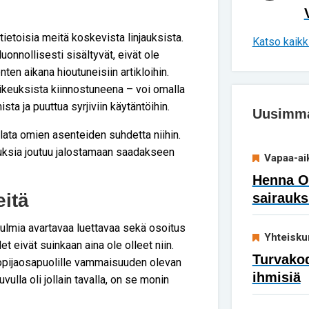
etoisia meitä koskevista linjauksista.
Katso kaikki
onnollisesti sisältyvät, eivät ole
en aikana hioutuneisiin artikloihin.
keuksista kiinnostuneena – voi omalla
ta ja puuttua syrjiviin käytäntöihin.
Uusimmat
lata omien asenteiden suhdetta niihin.
atuksia joutuu jalostamaan saadakseen
Vapaa-ai
Henna Ok
eitä
sairauks
mia avartavaa luettavaa sekä osoitus
Yhteisku
et eivät suinkaan aina ole olleet niin.
Turvakod
opijaosapuolille vammaisuuden olevan
ihmisiä
vulla oli jollain tavalla, on se monin