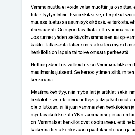
Vammaisuutta ei voida valaa muottiin ja osoittaa, 
tulee tyytyä tähän. Esimerkiksi se, että jotkut va
muussa tuetussa asumisyksikössä, ei tarkoita, e
itsenäisesti. On myös tavallista, että vammaisia 
Jos tunnet yhden selkäydinvammaisen tai cp-vamma
kaikki. Tällaisesta lokeroinnista kertoo myös hä
henkilöllä on lapsia tai toive omasta perheestä.
Nothing about us without us on Vammaisliikkeen l
maailmanlaajuisesti. Se kertoo ytimen siitä, mit
keskiössä.
Maailma kehittyy, niin myös lait ja artiklat sekä
henkilöt eivät ole marionetteja, joita jotkut muut oh
ole ollutkaan, sillä juuri vammaisten henkilöiden 
myötävaikutuksesta YK:n vammaissopimus on hiout
on. Vammaiset henkilöt ovat osoittaneet, että hei
kaikessa heitä koskevassa päätöksenteossa ja as