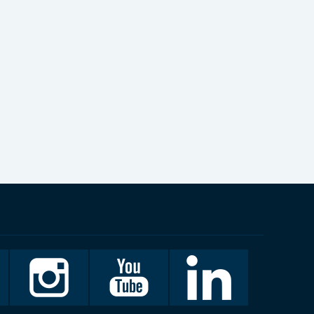
Invalidiliitto
Invalidiliitto
LinkedIn
Instagramissa
Youtubessa