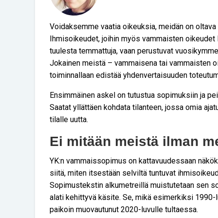
Voidaksemme vaatia oikeuksia, meidän on oltava ti
Ihmisoikeudet, joihin myös vammaisten oikeudet lu
tuulesta temmattuja, vaan perustuvat vuosikymment
Jokainen meistä – vammaisena tai vammaisten oi
toiminnallaan edistää yhdenvertaisuuden toteutumis
Ensimmäinen askel on tutustua sopimuksiin ja pei
Saatat yllättäen kohdata tilanteen, jossa omia aj
tilalle uutta.
Ei mitään meistä ilman m
YK:n vammaissopimus on kattavuudessaan näkökul
siitä, miten itsestään selviltä tuntuvat ihmisoikeud
Sopimustekstin alkumetreillä muistutetaan sen s
alati kehittyvä käsite. Se, mikä esimerkiksi 1990-lu
paikoin muovautunut 2020-luvulle tultaessa.