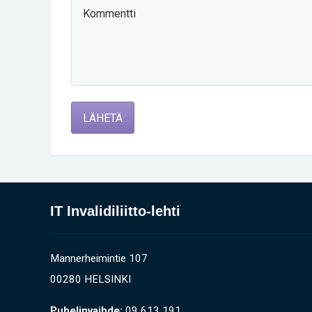
LÄHETÄ
IT Invalidiliitto-lehti
Mannerheimintie 107
00280 HELSINKI
Puhelinvaihde:
09 613 191