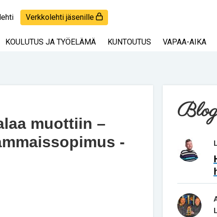
lehti
Verkkolehti jäsenille
KOULUTUS JA TYÖELÄMÄ
KUNTOUTUS
VAPAA-AIKA
Blog
laa muottiin –
vammaissopimus -