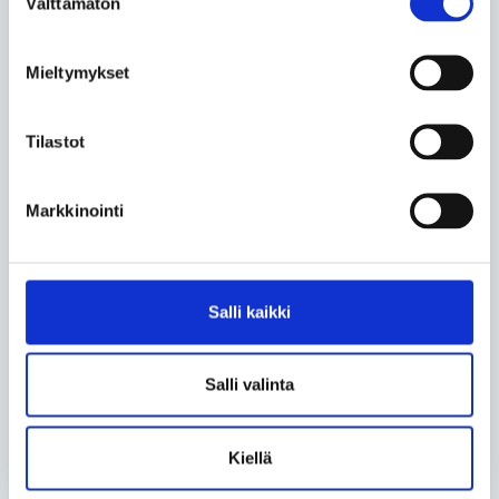
Välttämätön
valinta
Jaa sähköpostilla
Mieltymykset
Kommentoi
Tilastot
Pakolliset kentät on merkitty tähdellä (*).
Markkinointi
Otsikko *
Salli kaikki
Nimi *
Salli valinta
Kommentti *
Kiellä