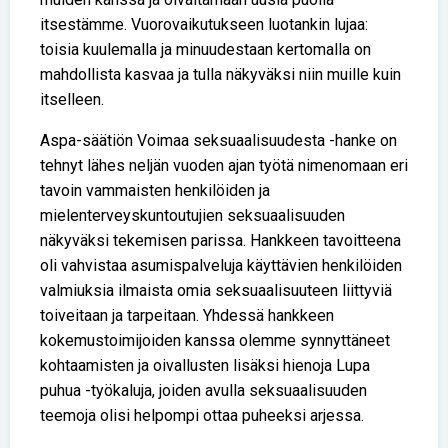
itsestämme. Vuorovaikutukseen luotankin lujaa:
toisia kuulemalla ja minuudestaan kertomalla on
mahdollista kasvaa ja tulla näkyväksi niin muille kuin
itselleen.
Aspa-säätiön Voimaa seksuaalisuudesta -hanke on
tehnyt lähes neljän vuoden ajan työtä nimenomaan eri
tavoin vammaisten henkilöiden ja
mielenterveyskuntoutujien seksuaalisuuden
näkyväksi tekemisen parissa. Hankkeen tavoitteena
oli vahvistaa asumispalveluja käyttävien henkilöiden
valmiuksia ilmaista omia seksuaalisuuteen liittyviä
toiveitaan ja tarpeitaan. Yhdessä hankkeen
kokemustoimijoiden kanssa olemme synnyttäneet
kohtaamisten ja oivallusten lisäksi hienoja Lupa
puhua -työkaluja, joiden avulla seksuaalisuuden
teemoja olisi helpompi ottaa puheeksi arjessa.