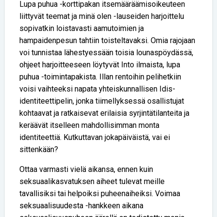
Lupa puhua -korttipakan itsemääräämisoikeuteen
liittyvät teemat ja minä olen -lauseiden harjoittelu
sopivatkin loistavasti aamutoimien ja
hampaidenpesun tahtiin toisteltavaksi. Omia rajojaan
voi tunnistaa lähestyessään toisia lounaspöydässä,
ohjeet harjoitteeseen löytyvät Into ilmaista, lupa
puhua -toimintapakista. Illan rentoihin pelihetkiin
voisi vaihteeksi napata yhteiskunnallisen Idis-
identiteettipelin, jonka tiimellyksessä osallistujat
kohtaavat ja ratkaisevat erilaisia syrjintätilanteita ja
keräävät itselleen mahdollisimman monta
identiteettiä. Kutkuttavan jokapäiväistä, vai ei
sittenkään?
Ottaa varmasti vielä aikansa, ennen kuin
seksuaalikasvatuksen aiheet tulevat meille
tavallisiksi tai helpoiksi puheenaiheiksi. Voimaa
seksuaalisuudesta -hankkeen aikana