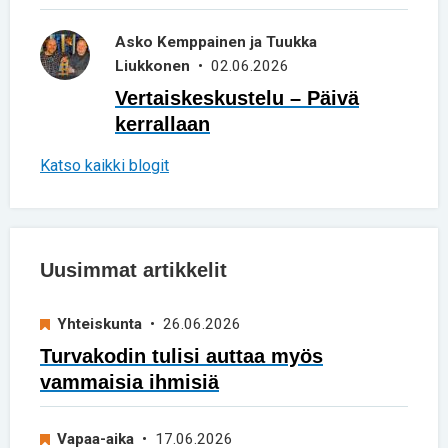
Asko Kemppainen ja Tuukka
Liukkonen
• 02.06.2026
Vertaiskeskustelu – Päivä
kerrallaan
Katso kaikki blogit
Uusimmat artikkelit
Yhteiskunta
• 26.06.2026
Turvakodin tulisi auttaa myös
vammaisia ihmisiä
Vapaa-aika
• 17.06.2026