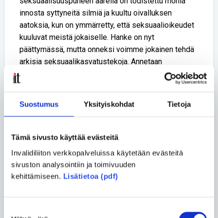
seksuaalisuuspuheen äärellä on todistettu monia
innosta syttyneitä silmiä ja kuultu oivalluksen
aatoksia, kun on ymmärretty, että seksuaalioikeudet
kuuluvat meistä jokaiselle. Hanke on nyt
päättymässä, mutta onneksi voimme jokainen tehdä
arkisia seksuaalikasvatustekoja. Annetaan
läheisillemme mahdollisuus kertoa tunteistaan,
toiveistaan ja tarpeistaan. Pidetään
seksuaalioikeuksien lippua korkealla vastakin!
Suostumus
Yksityiskohdat
Tietoja
Kirjoittaja on Aspa-säätiön Voimaa
seksuaalisuudesta -hankkeen hankepäällikkö. Aspa-
Tämä sivusto käyttää evästeitä
säätiö vuokraa kohtuuhintaisia asuntoja arjessaan
Invalidiliiton verkkopalveluissa käytetään evästeitä
tukea tarvitseville. Säätiön hankkeissa kehitetään
sivuston analysointiin ja toimivuuden
asiakkaiden itsenäistä elämää.
kehittämiseen.
Lisätietoa (pdf)
Jaa uutinen
Suostumuksen
Jaa Facebookissa
Jaa Twitterissä