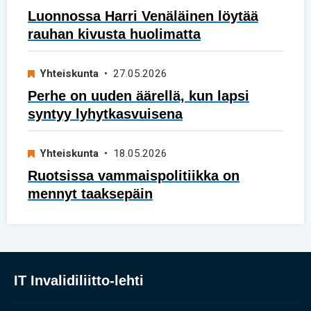
Luonnossa Harri Venäläinen löytää
rauhan kivusta huolimatta
Yhteiskunta
• 27.05.2026
Perhe on uuden äärellä, kun lapsi
syntyy lyhytkasvuisena
Yhteiskunta
• 18.05.2026
Ruotsissa vammaispolitiikka on
mennyt taaksepäin
IT Invalidiliitto-lehti