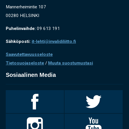
Mannerheimintie 107
00280 HELSINKI
Puhelinvaihde:
09 613 191
Sähköposti:
it-lehti@invalidiliitto.fi
Saavutettavuusseloste
Tietosuojaseloste
/
Muuta suostumustasi
Sosiaalinen Media
Invalidiliitto
Invalidiliitto
Facebookissa
Twitterissä
Invalidiliitto
Invalidiliitto
Instagramissa
Youtubessa