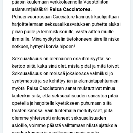
pääsin kuulemaan verkkoluennolla Väestöliiton
asiantuntijalääkäri
Raisa Cacciatorea.
Puheenvuorossaan Cacciatore kannusti kuulijoittaan
harjoittelemaan seksuaalikasvatuksen puhetta aluksi
pihan puille ja lemmikkikoirille, vasta sitten muille
ihmisille. Minä nyökyttelin tietokoneeni äärellä niska
notkuen, hymyni korvia hipoen!
Seksuaalisuus on olennainen osa ihmisyyttä: se
kertoo siitä, kuka sinä olet, mistä pidät ja mitä toivot.
Seksuaalisuus on meissä jokaisessa valmiiksi jo
syntymässä ja se kehittyy iän ja elämäntapahtumien
myötä. Raisa Cacciatoren sanat muistuttivat minua
kuitenkin siitä, että seksuaalisuuden sanastoa pitää
opetella ja harjoitella kyetäkseen puhumaan siitä
toisten kanssa. Vain tuntemalla merkitykset, joita
olemme yhteisesti antaneet seksuaalisuuden
asioille, voimme päästä vaihtamaan niistä ajatuksia
muiden kanssa ja oivaltamaan uusia puolia