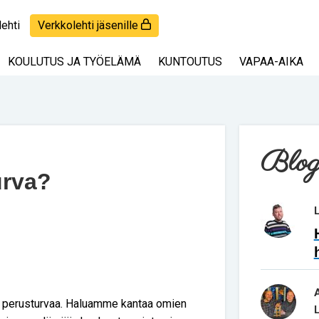
lehti
Verkkolehti jäsenille
KOULUTUS JA TYÖELÄMÄ
KUNTOUTUS
VAPAA-AIKA
Blog
urva?
a perusturvaa. Haluamme kantaa omien