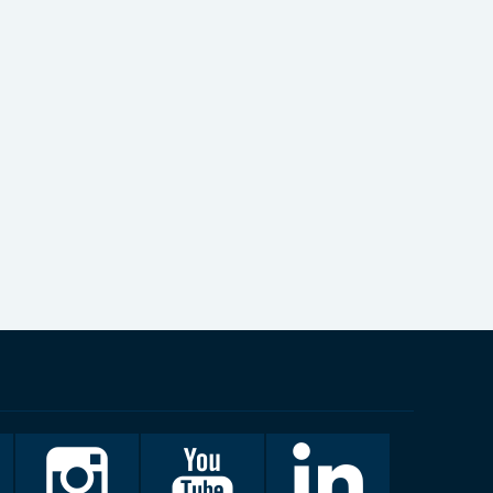
Invalidiliitto
Invalidiliitto
LinkedIn
Instagramissa
Youtubessa