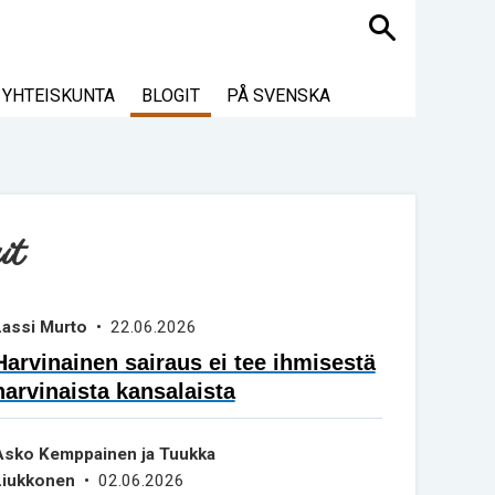
Haku
YHTEISKUNTA
BLOGIT
PÅ SVENSKA
it
Lassi Murto
• 22.06.2026
Harvinainen sairaus ei tee ihmisestä
harvinaista kansalaista
Asko Kemppainen ja Tuukka
Liukkonen
• 02.06.2026