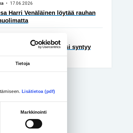
ka
• 17.06.2026
a Harri Venäläinen löytää rauhan
huolimatta
nta
• 27.05.2026
 uuden äärellä, kun lapsi syntyy
vuisena
Tietoja
ittämiseen.
Lisätietoa (pdf)
Markkinointi