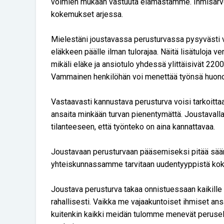
voimien mukaan vastuuta elämästämme. Ihmisarv
kokemukset arjessa.
Mielestäni joustavassa perusturvassa pysyvästi v
eläkkeen päälle ilman tulorajaa. Näitä lisätuloja v
mikäli eläke ja ansiotulo yhdessä ylittäisivät 2200 
Vammainen henkilöhän voi menettää työnsä huono
Vastaavasti kannustava perusturva voisi tarkoittaa
ansaita minkään turvan pienentymättä. Joustavalla
tilanteeseen, että työnteko on aina kannattavaa.
Joustavaan perusturvaan pääsemiseksi pitää sää
yhteiskunnassamme tarvitaan uudentyyppistä kokon
Joustava perusturva takaa onnistuessaan kaikill
rahallisesti. Vaikka me vajaakuntoiset ihmiset a
kuitenkin kaikki meidän tulomme menevät peruse