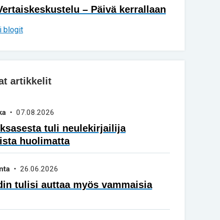
Vertaiskeskustelu – Päivä kerrallaan
 blogit
 artikkelit
ka
• 07.08.2026
sasesta tuli neulekirjailija
ista huolimatta
nta
• 26.06.2026
in tulisi auttaa myös vammaisia