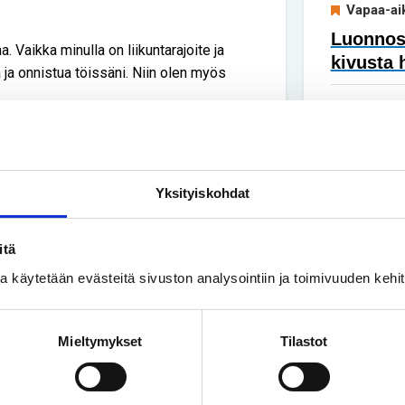
Vapaa-ai
Luonnoss
 Vaikka minulla on liikuntarajoite ja
kivusta 
itä ja onnistua töissäni. Niin olen myös
Yhteisku
Olen työskennellyt
Perhe on
sta 2000.
lyhytkas
 vajaakuntoiset voisimme tehdä töitä
Yksityiskohdat
isäksi. Samalla auttaisimme valtiota
itä
avan erilainen kuin esimerkiksi
ssa käytetään evästeitä sivuston analysointiin ja toimivuuden keh
elvoite palkata myös vajaakuntoisia
ssä olisi joustava ja nykyaikainen
Mieltymykset
Tilastot
Suomesta