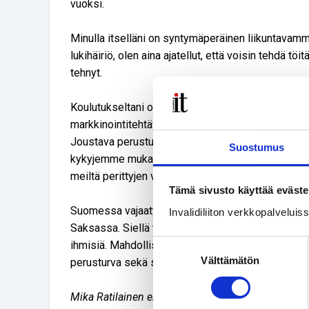
vuoksi.
Minulla itselläni on syntymäperäinen liikuntavamma.
lukihäiriö, olen aina ajatellut, että voisin tehdä tö
tehnyt.
Koulutukseltani olen laskentatoimen merkonomi. 
markkinointitehtävissä Uusi Tie –lehdessä vuode
Joustava perusturva tarkoittasi siis sitä, että me
Suostumus
kykyjemme mukaan ja saada ansiotuloja eläkkeen l
meiltä perittyjen verotulojen kautta.
Tämä sivusto käyttää eväste
Suomessa vajaatyökykyisten työtilanne on huomatt
Invalidiliiton verkkopalvelui
Saksassa. Siellä tietyn kokoisilla yrityksillä on v
Suostumuksen
ihmisiä. Mahdollisuuksia meilläkin olisi, jos käytö
Välttämätön
valinta
perusturva sekä sitä tukeva ajattelutapa.
Mika Ratilainen ehdolla eduskuntaan Varsinais-