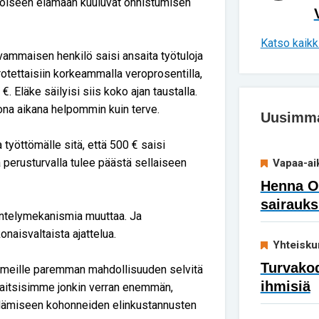
oiseen elämään kuuluvat onnistumisen
Katso kaikki
ammaisen henkilö saisi ansaita työtuloja
erotettaisiin korkeammalla veroprosentilla,
€. Eläke säilyisi siis koko ajan taustalla.
na aikana helpommin kuin terve.
Uusimmat
 työttömälle sitä, että 500 € saisi
 perusturvalla tulee päästä sellaiseen
Vapaa-ai
Henna Ok
sairauks
ntelymekanismia muuttaa. Ja
aisvaltaista ajattelua.
Yhteisku
Turvakod
e meille paremman mahdollisuuden selvitä
ihmisiä
nsaitsisimme jonkin verran enemmän,
lämiseen kohonneiden elinkustannusten