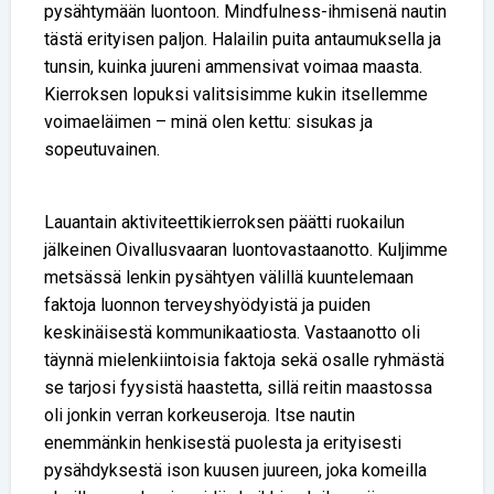
pysähtymään luontoon. Mindfulness-ihmisenä nautin
tästä erityisen paljon. Halailin puita antaumuksella ja
tunsin, kuinka juureni ammensivat voimaa maasta.
Kierroksen lopuksi valitsisimme kukin itsellemme
voimaeläimen – minä olen kettu: sisukas ja
sopeutuvainen.
Lauantain aktiviteettikierroksen päätti ruokailun
jälkeinen Oivallusvaaran luontovastaanotto. Kuljimme
metsässä lenkin pysähtyen välillä kuuntelemaan
faktoja luonnon terveyshyödyistä ja puiden
keskinäisestä kommunikaatiosta. Vastaanotto oli
täynnä mielenkiintoisia faktoja sekä osalle ryhmästä
se tarjosi fyysistä haastetta, sillä reitin maastossa
oli jonkin verran korkeuseroja. Itse nautin
enemmänkin henkisestä puolesta ja erityisesti
pysähdyksestä ison kuusen juureen, joka komeilla