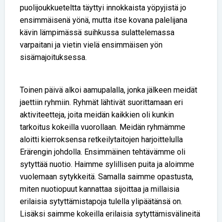
puolijoukkueteltta täyttyi innokkaista yöpyjistä jo
ensimmäisenä yönä, mutta itse kovana palelijana
kävin lämpimässä suihkussa sulattelemassa
varpaitani ja vietin vielä ensimmäisen yön
sisämajoituksessa.
Toinen päivä alkoi aamupalalla, jonka jälkeen meidät
jaettiin ryhmiin. Ryhmät lähtivät suorittamaan eri
aktiviteetteja, joita meidän kaikkien oli kunkin
tarkoitus kokeilla vuorollaan. Meidän ryhmämme
aloitti kierroksensa retkeilytaitojen harjoittelulla
Erärengin johdolla. Ensimmäinen tehtävämme oli
sytyttää nuotio. Haimme sylillisen puita ja aloimme
vuolemaan sytykkeitä. Samalla saimme opastusta,
miten nuotiopuut kannattaa sijoittaa ja millaisia
erilaisia sytyttämistapoja tulella ylipäätänsä on.
Lisäksi saimme kokeilla erilaisia sytyttämisvälineitä