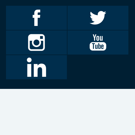
Invalidiliitto
Invalidiliitto
Facebookissa
Twitterissä
Invalidiliitto
Invalidiliitto
Instagramissa
Youtubessa
LinkedIn