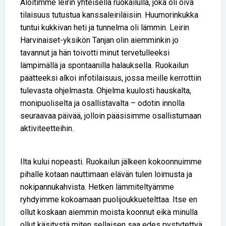
Aloitimme leirin yhteisellä ruokailulla, joka oli oiva
tilaisuus tutustua kanssaleiriläisiin. Huumorinkukka
tuntui kukkivan heti ja tunnelma oli lämmin. Leirin
Harvinaiset-yksikön Tanjan olin aiemminkin jo
tavannut ja hän toivotti minut tervetulleeksi
lämpimällä ja spontaanilla halauksella. Ruokailun
päätteeksi alkoi infotilaisuus, jossa meille kerrottiin
tulevasta ohjelmasta. Ohjelma kuulosti hauskalta,
monipuoliselta ja osallistavalta – odotin innolla
seuraavaa päivää, jolloin pääsisimme osallistumaan
aktiviteetteihin.
Ilta kului nopeasti. Ruokailun jälkeen kokoonnuimme
pihalle kotaan nauttimaan elävän tulen loimusta ja
nokipannukahvista. Hetken lämmiteltyämme
ryhdyimme kokoamaan puolijoukkuetelttaa. Itse en
ollut koskaan aiemmin moista koonnut eikä minulla
ollut käsitystä miten sellaisen saa edes pystytettyä.