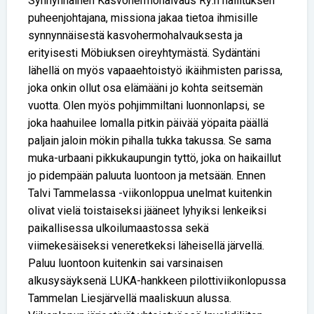
Synnynnäinen Kasvohermohalvaus Ry:n hallituksen
puheenjohtajana, missiona jakaa tietoa ihmisille
synnynnäisestä kasvohermohalvauksesta ja
erityisesti Möbiuksen oireyhtymästä. Sydäntäni
lähellä on myös vapaaehtoistyö ikäihmisten parissa,
joka onkin ollut osa elämääni jo kohta seitsemän
vuotta. Olen myös pohjimmiltani luonnonlapsi, se
joka haahuilee lomalla pitkin päivää yöpaita päällä
paljain jaloin mökin pihalla tukka takussa. Se sama
muka-urbaani pikkukaupungin tyttö, joka on haikaillut
jo pidempään paluuta luontoon ja metsään. Ennen
Talvi Tammelassa -viikonloppua unelmat kuitenkin
olivat vielä toistaiseksi jääneet lyhyiksi lenkeiksi
paikallisessa ulkoilumaastossa sekä
viimekesäiseksi veneretkeksi läheisellä järvellä.
Paluu luontoon kuitenkin sai varsinaisen
alkusysäyksenä LUKA-hankkeen pilottiviikonlopussa
Tammelan Liesjärvellä maaliskuun alussa.