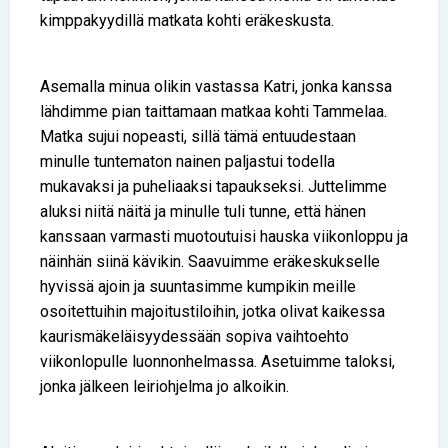
kimppakyydillä matkata kohti eräkeskusta.
Asemalla minua olikin vastassa Katri, jonka kanssa
lähdimme pian taittamaan matkaa kohti Tammelaa.
Matka sujui nopeasti, sillä tämä entuudestaan
minulle tuntematon nainen paljastui todella
mukavaksi ja puheliaaksi tapaukseksi. Juttelimme
aluksi niitä näitä ja minulle tuli tunne, että hänen
kanssaan varmasti muotoutuisi hauska viikonloppu ja
näinhän siinä kävikin. Saavuimme eräkeskukselle
hyvissä ajoin ja suuntasimme kumpikin meille
osoitettuihin majoitustiloihin, jotka olivat kaikessa
kaurismäkeläisyydessään sopiva vaihtoehto
viikonlopulle luonnonhelmassa. Asetuimme taloksi,
jonka jälkeen leiriohjelma jo alkoikin.