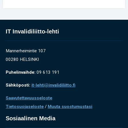
IT Invalidiliitto-lehti
Mannerheimintie 107
00280 HELSINKI
Puhelinvaihde:
09 613 191
Sähköposti:
it-lehti@invalidiliitto.fi
Saavutettavuusseloste
Tietosuojaseloste
/
Muuta suostumustasi
Sosiaalinen Media