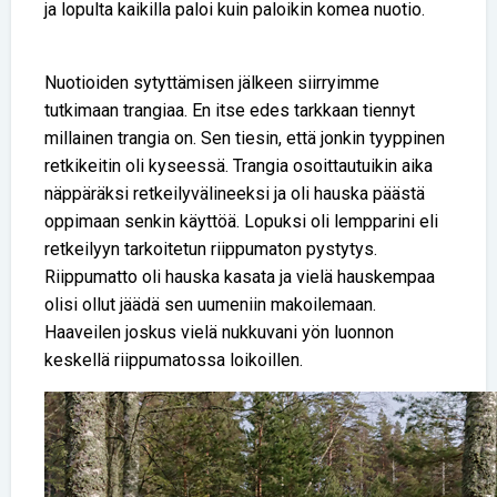
ja lopulta kaikilla paloi kuin paloikin komea nuotio.
Nuotioiden sytyttämisen jälkeen siirryimme
tutkimaan trangiaa. En itse edes tarkkaan tiennyt
millainen trangia on. Sen tiesin, että jonkin tyyppinen
retkikeitin oli kyseessä. Trangia osoittautuikin aika
näppäräksi retkeilyvälineeksi ja oli hauska päästä
oppimaan senkin käyttöä. Lopuksi oli lempparini eli
retkeilyyn tarkoitetun riippumaton pystytys.
Riippumatto oli hauska kasata ja vielä hauskempaa
olisi ollut jäädä sen uumeniin makoilemaan.
Haaveilen joskus vielä nukkuvani yön luonnon
keskellä riippumatossa loikoillen.