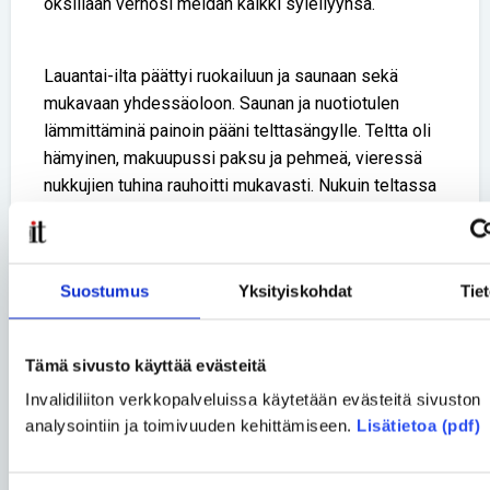
oksillaan verhosi meidän kaikki syleilyynsä.
Lauantai-ilta päättyi ruokailuun ja saunaan sekä
mukavaan yhdessäoloon. Saunan ja nuotiotulen
lämmittäminä painoin pääni telttasängylle. Teltta oli
hämyinen, makuupussi paksu ja pehmeä, vieressä
nukkujien tuhina rauhoitti mukavasti. Nukuin teltassa
erinomaisesti heräten vain viereisen järven liikkuvien
jäiden jylisevään lauluun, joka kajahteli satunnaisesti
ympäri järvenrantaa.
Suostumus
Yksityiskohdat
Tie
Sunnuntai tuli nopeasti. Onneksemme saimme
Tämä sivusto käyttää evästeitä
sunnuntaina vielä viettää tovin yhdessä ja viimeisenä
päivänä oli luvassa vielä yksi aktiviteetti kullekin
Invalidiliiton verkkopalveluissa käytetään evästeitä sivuston
ryhmälle. Oma sunnuntaiaktiviteettimme oli
analysointiin ja toimivuuden kehittämiseen.
Lisätietoa (pdf)
suunnistus. Reitti oli selkeä ja kokemus hauska.
Löysimme rastit ja pyrimme vastaamaan rasteilla