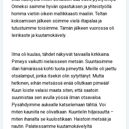
Onneksi saimme hyvän opastuksen ja yhteistyöllä
homma vietiin oikein mallikkaasti maaliin. Teltan
kokoamisen jälkeen söimme vielä iltapalaa ja
tutustuimme toisiimme. Tämän jälkeen vuorossa oli
leirikaste ja kuutamokävely.
Ilma oli kuulas, tähdet näkyivät taivaalla kirkkaina.
Pimeys vaikutti nielaisseen metsän. Suuntasimme
illan hämärässä kohti tuota pimeyttä. Meille oli jaettu
otsalamput, jonka itsekin olin sytyttänyt. Mutta
hetkinen, eihän metsässä enää ollutkaan pimeää!
Kuun loiste valaisi maata siten, että saatoin
suunnistaa sen avulla yössä ilman otsavaloa.
Pysähdyimme aukealle katselemaan tähtiä. Voi
miten kauniita ne olivatkaan. Kuuntelin hiljaisuutta –
miten ihanalta se kuulostikaan. Haistoin metsää ja
nautin. Palatessamme kuutamokävelyltä