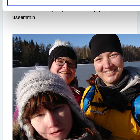
Luulen, että ensi kesänä nukun ainakin yhden yön
luonnonhelmassa ja käyn metsässä nykyistä
useammin.