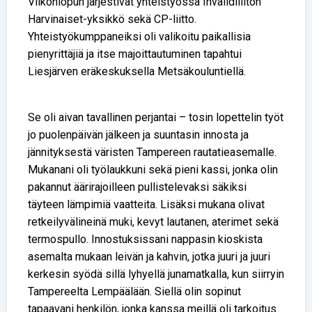
Viikonlopun järjestivät yhteistyössä Invalidiliiton
Harvinaiset-yksikkö sekä CP-liitto.
Yhteistyökumppaneiksi oli valikoitu paikallisia
pienyrittäjiä ja itse majoittautuminen tapahtui
Liesjärven eräkeskuksella Metsäkouluntiellä.
Se oli aivan tavallinen perjantai – tosin lopettelin työt
jo puolenpäivän jälkeen ja suuntasin innosta ja
jännityksestä väristen Tampereen rautatieasemalle.
Mukanani oli työlaukkuni sekä pieni kassi, jonka olin
pakannut äärirajoilleen pullistelevaksi säkiksi
täyteen lämpimiä vaatteita. Lisäksi mukana olivat
retkeilyvälineinä muki, kevyt lautanen, aterimet sekä
termospullo. Innostuksissani nappasin kioskista
asemalta mukaan leivän ja kahvin, jotka juuri ja juuri
kerkesin syödä sillä lyhyellä junamatkalla, kun siirryin
Tampereelta Lempäälään. Siellä olin sopinut
tapaavani henkilön, jonka kanssa meillä oli tarkoitus