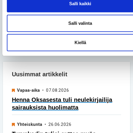
Salli kaikki
Asko Kemppainen ja Tuukka
Liukkonen
• 02.06.2026
Vertaiskeskustelu – Päivä
Salli valinta
kerrallaan
Kiellä
Katso kaikki blogit
Uusimmat artikkelit
Vapaa-aika
• 07.08.2026
Henna Oksasesta tuli neulekirjailija
sairauksista huolimatta
Yhteiskunta
• 26.06.2026