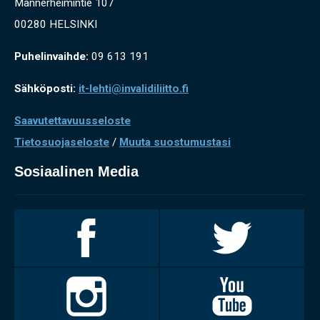
Mannerheimintie 107
00280 HELSINKI
Puhelinvaihde:
09 613 191
Sähköposti:
it-lehti@invalidiliitto.fi
Saavutettavuusseloste
Tietosuojaseloste
/
Muuta suostumustasi
Sosiaalinen Media
Invalidiliitto
Invalidiliitto
Facebookissa
Twitterissä
Invalidiliitto
Invalidiliitto
Instagramissa
Youtubessa