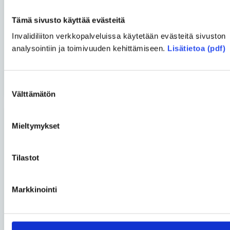
Tämä sivusto käyttää evästeitä
Invalidiliiton verkkopalveluissa käytetään evästeitä sivuston
analysointiin ja toimivuuden kehittämiseen.
Lisätietoa (pdf)
LÄHETÄ
Suostumuksen
Välttämätön
valinta
Blogit
Mieltymykset
Tilastot
Lassi Murto
• 22.06.2026
Harvinainen sairaus ei tee
Markkinointi
ihmisestä harvinaista
kansalaista