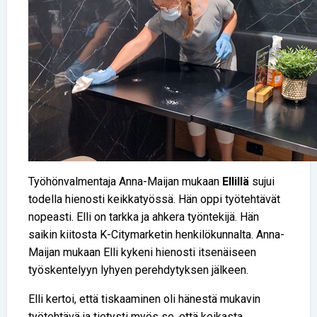
Työhönvalmentaja Anna-Maijan mukaan
Ellillä
sujui
todella hienosti keikkatyössä. Hän oppi työtehtävät
nopeasti. Elli on tarkka ja ahkera työntekijä. Hän
saikin kiitosta K-Citymarketin henkilökunnalta. Anna-
Maijan mukaan Elli kykeni hienosti itsenäiseen
työskentelyyn lyhyen perehdytyksen jälkeen.
Elli kertoi, että tiskaaminen oli hänestä mukavin
työtehtävä ja tietysti myös se, että keikasta