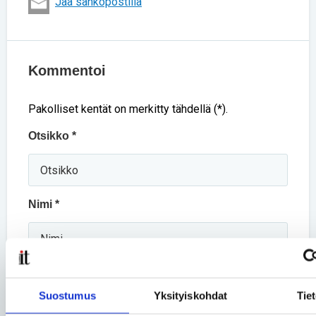
Jaa sähköpostilla
Kommentoi
Pakolliset kentät on merkitty tähdellä (*).
Otsikko *
Nimi *
Kommentti *
Suostumus
Yksityiskohdat
Tie