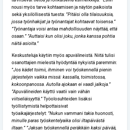
nousi myös tarve kohtaamisen ja näytön paikoista
sekä yksilöllisestä tuesta:
”Pitäisi olla tilaisuuksia,
jossa työnhakijat ja työnantajat kohtaavat toisensa.”
”Työnantaja voisi antaa mahdollisuuden näyttää, että
osaan.” ”Auttaisi kun olisi joku, jonka kanssa pohtia
näitä asioita.”
Keskusteluja käytiin myös apuvälineistä. Niitä tulisi
osanottajien mielestä hyödyntää nykyistä paremmin:
”
Jos kädet toimii, ihminen voi työskennellä pienin
järjestelyin vaikka missä: kassalla, toimistossa,
kokoonpanossa. Autolla ajokaan ei vaadi jalkoja.”
”Apuvälineiden käyttö vaatii vain vähän
viitseliäisyyttä.”
Työolosuhteiden lisäksi
työllistymistä helpottaisivat
työaikajärjestelyt:
”Nukun vammani takia huonosti,
minulle paras työskentelyaika olisi iltapäivästä
iltaan.”
”Jaksan työskennellä peräkkäin kaksi päivää,