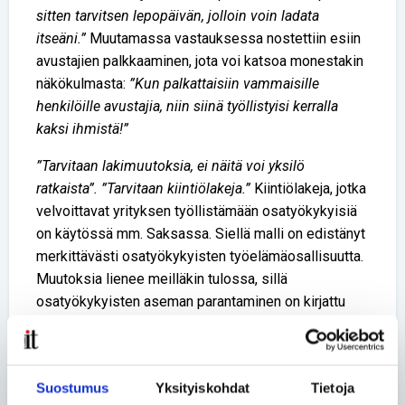
sitten tarvitsen lepopäivän, jolloin voin ladata
itseäni.”
Muutamassa vastauksessa nostettiin esiin
avustajien palkkaaminen, jota voi katsoa monestakin
näkökulmasta:
”Kun palkattaisiin vammaisille
henkilöille avustajia, niin siinä työllistyisi kerralla
kaksi ihmistä!”
”Tarvitaan lakimuutoksia, ei näitä voi yksilö
ratkaista”. ”Tarvitaan kiintiölakeja.”
Kiintiölakeja, jotka
velvoittavat yrityksen työllistämään osatyökykyisiä
on käytössä mm. Saksassa. Siellä malli on edistänyt
merkittävästi osatyökykyisten työelämäosallisuutta.
Muutoksia lienee meilläkin tulossa, sillä
osatyökykyisten aseman parantaminen on kirjattu
vahvasti istuvan hallituksemme ohjelmaan.
Tilaisuus oli tärkeä ja kuulimme tärkeitä asioita. Onko
sinulla ajatuksia ja ideoita siitä, miten
Suostumus
Yksityiskohdat
Tietoja