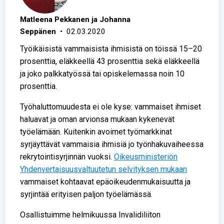
Matleena Pekkanen ja Johanna
Seppänen
• 02.03.2020
Työikäisistä vammaisista ihmisistä on töissä 15–20
prosenttia, eläkkeellä 43 prosenttia sekä eläkkeellä
ja joko palkkatyössä tai opiskelemassa noin 10
prosenttia.
Työhaluttomuudesta ei ole kyse: vammaiset ihmiset
haluavat ja oman arvionsa mukaan kykenevät
työelämään. Kuitenkin avoimet työmarkkinat
syrjäyttävät vammaisia ihmisiä jo työnhakuvaiheessa
rekrytointisyrjinnän vuoksi.
Oikeusministeriön
Yhdenvertaisuusvaltuutetun selvityksen mukaan
vammaiset kohtaavat epäoikeudenmukaisuutta ja
syrjintää erityisen paljon työelämässä.
Osallistuimme helmikuussa Invalidiliiton