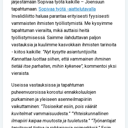
järjestämään Sopivaa työtä kaikille – Joensuun
tapahtumaan.
Sopivaa työtä -ajattelutavalla
Invalidiliitto haluaa parantaa erityisesti fyysisesti
vammaisten ihmisten työllistymistä. Me kysyimme
tapahtuman vierailta, mikä auttaisi heitä
työllistymisessä. Saimme ilahduttavan paljon
vastauksia ja kuulimme kasvokkain ihmisten tarinoita
- kiitos kaikille:
”Nyt kysytte asiantuntijoilta.
Kannattaa luottaa siihen, että vammainen ihminen
tietää itse parhaiten, mihin kykenee”,
kommentoi yksi
vieraista.
Useissa vastauksissa ja tapahtuman
puheenvuoroissa korostui ennakkoluulojen
purkaminen ja yleiseen asenneilmapiiriin
vaikuttaminen:
”Tosiseikat esiin, pois väärät
kuvitelmat vammaisuudesta.”
”Yhteiskunnallinen
ilmapiiri kaipaa muutosta ja tuuletusta.” ”Työnantajat
tarvitsevat tietoa ja rohkaisevia esimerkkejä.”
Esiin