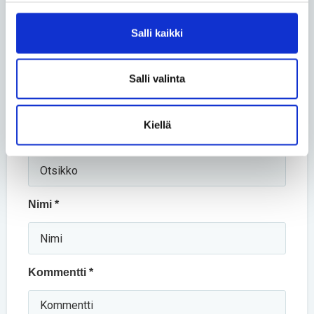
Jaa sähköpostilla
Salli kaikki
Kommentoi
Salli valinta
Pakolliset kentät on merkitty tähdellä (*).
Kiellä
Otsikko *
Nimi *
Kommentti *