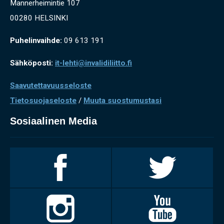
Mannerheimintie 107
00280 HELSINKI
Puhelinvaihde:
09 613 191
Sähköposti:
it-lehti@invalidiliitto.fi
Saavutettavuusseloste
Tietosuojaseloste
/
Muuta suostumustasi
Sosiaalinen Media
Invalidiliitto
Invalidiliitto
Facebookissa
Twitterissä
Invalidiliitto
Invalidiliitto
Instagramissa
Youtubessa