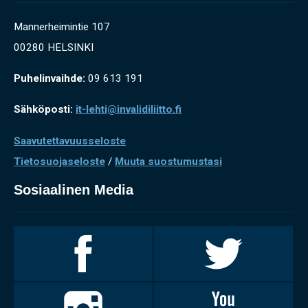
Mannerheimintie 107
00280 HELSINKI
Puhelinvaihde:
09 613 191
Sähköposti:
it-lehti@invalidiliitto.fi
Saavutettavuusseloste
Tietosuojaseloste
/
Muuta suostumustasi
Sosiaalinen Media
Invalidiliitto
Invalidiliitto
Facebookissa
Twitterissä
Invalidiliitto
Invalidiliitto