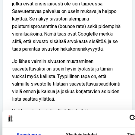
jotka eivät ensisijaisesti ole sen tarpeessa.
Saavutettavaa palvelua on usein mukava ja helppo
käyttää. Se näkyy sivuston alempana
poistumisprosenttina (bounce rate) sekä pidempinä
vierailuaikoina. Nämä taas ovat Googlelle merkki
siitä, että sivusto sisältää arvokasta sisältöä, ja se
taas parantaa sivuston hakukonenäkyvyyttä.
Jo lähes valmiin sivuston muuttaminen
saavutettavaksi on usein hyvin työlästä ja tämän
vuoksi myös kallista. Tyypillinen tapa on, että
valmiille sivustolle tilataan saavutettavuusauditointi
vielä ennen julkaisua ja joskus korjattavien asioiden
lista saattaa yllättää.
Vaikka palvelu ei täyttäisikään kaikkia
saavutettavuuden vaatimuksia, on onneksi paljon
asioita, joiden korjaaminen on verrattain helppoa.
Tällaisia toimenpiteitä ovat esimerkiksi
Suostumus
Yksityiskohdat
Tie