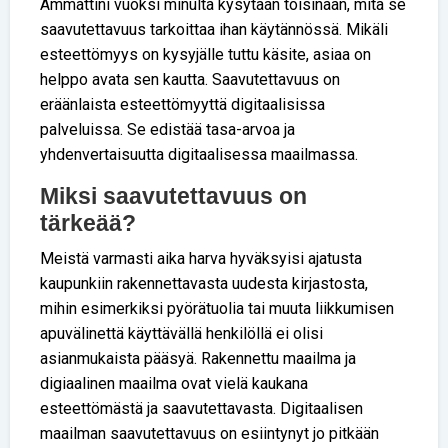
Ammattini vuoksi minulta kysytään toisinaan, mitä se
saavutettavuus tarkoittaa ihan käytännössä. Mikäli
esteettömyys on kysyjälle tuttu käsite, asiaa on
helppo avata sen kautta. Saavutettavuus on
eräänlaista esteettömyyttä digitaalisissa
palveluissa. Se edistää tasa-arvoa ja
yhdenvertaisuutta digitaalisessa maailmassa.
Miksi saavutettavuus on
tärkeää?
Meistä varmasti aika harva hyväksyisi ajatusta
kaupunkiin rakennettavasta uudesta kirjastosta,
mihin esimerkiksi pyörätuolia tai muuta liikkumisen
apuvälinettä käyttävällä henkilöllä ei olisi
asianmukaista pääsyä. Rakennettu maailma ja
digiaalinen maailma ovat vielä kaukana
esteettömästä ja saavutettavasta. Digitaalisen
maailman saavutettavuus on esiintynyt jo pitkään