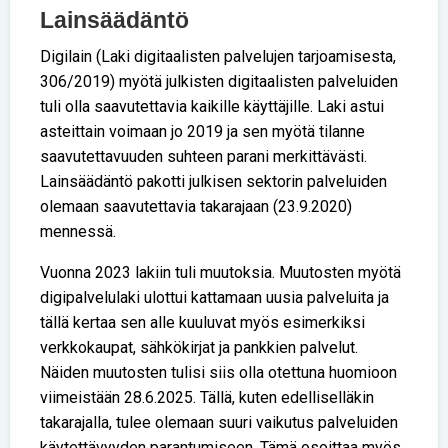
Lainsäädäntö
Digilain (Laki digitaalisten palvelujen tarjoamisesta,
306/2019) myötä julkisten digitaalisten palveluiden
tuli olla saavutettavia kaikille käyttäjille. Laki astui
asteittain voimaan jo 2019 ja sen myötä tilanne
saavutettavuuden suhteen parani merkittävästi.
Lainsäädäntö pakotti julkisen sektorin palveluiden
olemaan saavutettavia takarajaan (23.9.2020)
mennessä.
Vuonna 2023 lakiin tuli muutoksia. Muutosten myötä
digipalvelulaki ulottui kattamaan uusia palveluita ja
tällä kertaa sen alle kuuluvat myös esimerkiksi
verkkokaupat, sähkökirjat ja pankkien palvelut.
Näiden muutosten tulisi siis olla otettuna huomioon
viimeistään 28.6.2025. Tällä, kuten edelliselläkin
takarajalla, tulee olemaan suuri vaikutus palveluiden
käytettävyyden parantumiseen. Tämä osoittaa myös