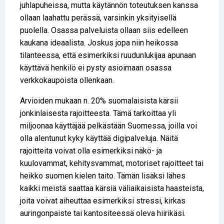
juhlapuheissa, mutta käytännön toteutuksen kanssa
ollaan laahattu perässä, varsinkin yksityisellä
puolella. Osassa palveluista ollaan siis edelleen
kaukana ideaalista. Joskus jopa niin heikossa
tilanteessa, että esimerkiksi ruudunlukijaa apunaan
käyttävä henkilö ei pysty asioimaan osassa
verkkokaupoista ollenkaan.
Arvioiden mukaan n. 20% suomalaisista kärsii
jonkinlaisesta rajoitteesta. Tämä tarkoittaa yli
miljoonaa käyttäjää pelkästään Suomessa, joilla voi
olla alentunut kyky käyttää digipalveluja. Näitä
rajoitteita voivat olla esimerkiksi näkö- ja
kuulovammat, kehitysvammat, motoriset rajoitteet tai
heikko suomen kielen taito. Tämän lisäksi lähes
kaikki meistä saattaa kärsiä väliaikaisista haasteista,
joita voivat aiheuttaa esimerkiksi stressi, kirkas
auringonpaiste tai kantositeessä oleva hiirikäsi.