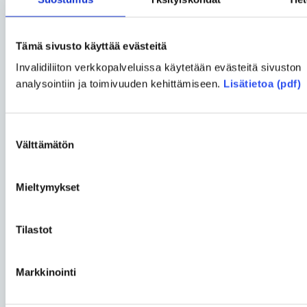
tekstivastineiden lisääminen kuville, värikontrastin
parantaminen ja otsikkorakenteen muuttaminen
Tämä sivusto käyttää evästeitä
loogiseen järjestykseen. Pienilläkin asioilla voi olla
suuri vaikutus. Suositeltavin ja myös
Invalidiliiton verkkopalveluissa käytetään evästeitä sivuston
kustannustehokkain tapa saavutettavan digitaalisen
analysointiin ja toimivuuden kehittämiseen.
Lisätietoa (pdf)
palvelun kehittämiseen on aina, että asiat otetaan
huomioon mahdollisimman varhaisessa vaiheessa.
Suostumuksen
Välttämätön
valinta
Mieltymykset
Tilastot
Markkinointi