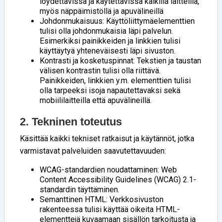
löydettävissä ja käytettävissä kaikilla laitteilla,
myös näppäimistöllä ja apuvälineillä
Johdonmukaisuus: Käyttöliittymäelementtien
tulisi olla johdonmukaisia läpi palvelun.
Esimerkiksi painikkeiden ja linkkien tulisi
käyttäytyä yhteneväisesti läpi sivuston.
Kontrasti ja kosketuspinnat: Tekstien ja taustan
välisen kontrastin tulisi olla riittävä.
Painikkeiden, linkkien y.m. elementtien tulisi
olla tarpeeksi isoja napautettavaksi sekä
mobiililaitteilla että apuvälineillä.
2. Tekninen toteutus
Käsittää kaikki tekniset ratkaisut ja käytännöt, jotka
varmistavat palveluiden saavutettavuuden:
WCAG-standardien noudattaminen: Web
Content Accessibility Guidelines (WCAG) 2.1-
standardin täyttäminen.
Semanttinen HTML: Verkkosivuston
rakenteessa tulisi käyttää oikeita HTML-
elementtejä kuvaamaan sisällön tarkoitusta ja