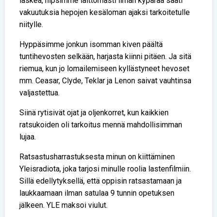
laskea, hipsimme laittomasti ilman kypärää saati
vakuutuksia hepojen kesäloman ajaksi tarkoitetulle
niitylle.
Hyppäsimme jonkun isomman kiven päältä
tuntihevosten selkään, harjasta kiinni pitäen. Ja sitä
riemua, kun jo lomailemiseen kyllästyneet hevoset
mm. Ceasar, Clyde, Teklar ja Lenon saivat vauhtinsa
valjastettua.
Siinä rytisivät ojat ja oljenkorret, kun kaikkien
ratsukoiden oli tarkoitus mennä mahdollisimman
lujaa.
Ratsastusharrastuksesta minun on kiittäminen
Yleisradiota, joka tarjosi minulle roolia lastenfilmiin.
Sillä edellytyksellä, että oppisin ratsastamaan ja
laukkaamaan ilman satulaa 9 tunnin opetuksen
jälkeen. YLE maksoi viulut.