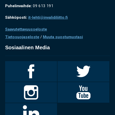
Puhelinvaihde:
09 613 191
Sähköposti:
it-lehti@invalidiliitto.fi
Saavutettavuusseloste
Tietosuojaseloste
/
Muuta suostumustasi
Sosiaalinen Media
Invalidiliitto
Invalidiliitto
Facebookissa
Twitterissä
Invalidiliitto
Invalidiliitto
Instagramissa
Youtubessa
LinkedIn