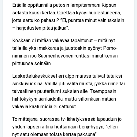
Eräällä oppitunnilla putosin lempitammani Kipsun
selästä kuusi kertaa. Opettaja kysyi huolestuneena,
jotta sattuiko pahasti? ”Ei, punttaa minut vain takaisin
– harjoitusten pitää jatkua”.
Koskaan ei mitään vakavaa tapahtunut – mitä nyt
talleilla yksi makkaraa ja juustoakin syönyt Pomo-
niminen iso Suomenhevonen runttasi minut kerran
pilttuunsa seinään.
Laskettelukeskukset eri alppimaissa tulivat tutuiksi
sinkkuvuosina. Välillä piti valita musta, jyrkkä rinne tai
taivaallinen puuterilumi suksien alle. Tsemppasin
hiihtokykyni äärilaidoilla, mutta silloinkaan mitään
vakavia kaatumisia ei sattunut.
Toimittajana, suorassa tv-lähetyksessä lupauduin jo
yhden lapsen äitinä heittämään benji-hypyn, ”ellen
nyt satu olemaan toista kertaa paksuna”.