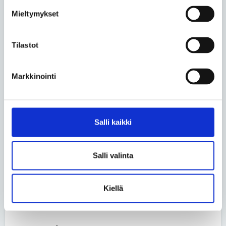
kaularangan retkahdusta. Todettiin vain, että reipas
Mieltymykset
aivotärähdys.
Ensiavun ”tuubiin” pääsy kesti kaikkiaan seitsemisen
Tilastot
tuntia, vaikka itse operaatio tehtiin vartissa.
Mutta loppu hyvin, kaikki hyvin. Sain puhtaat paperit
Markkinointi
ja lähdin tilataksilla nälkäisenä kotiin. Avustajani sai
sen sijaan migreenin sairaalan sähkönsinisistä
valoista. Onko kaikkien lasarettien oltava niin
steriilisti valaistuja? Ja miksei hospitaali pysty
Salli kaikki
tarjoamaan edes mehukeittoa potilaan vieressä
istuvalle luottoihmiselle?
Salli valinta
Ja minun 56-vuotiaan eukon pitäisi vissiin ottaa joku
turvaranneke? Onko kokemuksia?
Kiellä
pirjo.kauppinen@hotmail.com