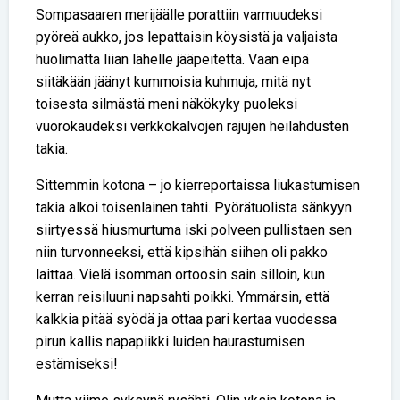
Sompasaaren merijäälle porattiin varmuudeksi
pyöreä aukko, jos lepattaisin köysistä ja valjaista
huolimatta liian lähelle jääpeitettä. Vaan eipä
siitäkään jäänyt kummoisia kuhmuja, mitä nyt
toisesta silmästä meni näkökyky puoleksi
vuorokaudeksi verkkokalvojen rajujen heilahdusten
takia.
Sittemmin kotona – jo kierreportaissa liukastumisen
takia alkoi toisenlainen tahti. Pyörätuolista sänkyyn
siirtyessä hiusmurtuma iski polveen pullistaen sen
niin turvonneeksi, että kipsihän siihen oli pakko
laittaa. Vielä isomman ortoosin sain silloin, kun
kerran reisiluuni napsahti poikki. Ymmärsin, että
kalkkia pitää syödä ja ottaa pari kertaa vuodessa
pirun kallis napapiikki luiden haurastumisen
estämiseksi!