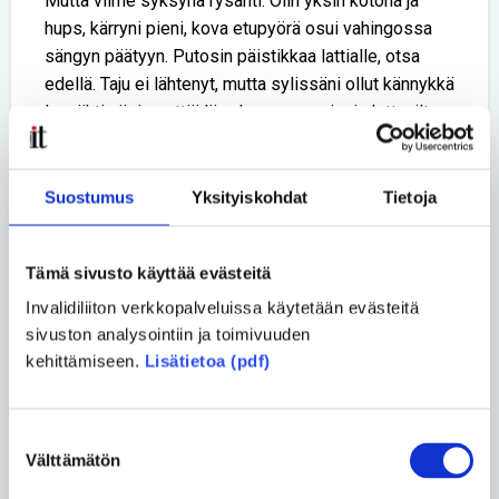
Mutta viime syksynä rysähti. Olin yksin kotona ja
hups, kärryni pieni, kova etupyörä osui vahingossa
sängyn päätyyn. Putosin päistikkaa lattialle, otsa
edellä. Taju ei lähtenyt, mutta sylissäni ollut kännykkä
lennähti viisi senttiä liian kauas sormieni ulottuvilta.
Pyörin laminaattilattialla ja pyristelin, yritin ryömiä ja
kahden tunnin puherruksen jälkeen sain telefoonista
otteen. Poikani ja hänen tyttöystävänsä riensivät
Suostumus
Yksityiskohdat
Tietoja
apuun ja nostivat minut tv-tuoliin.
Säikähdyksellä selvittiin siten, etten halunnut lähteä
Tämä sivusto käyttää evästeitä
lääkäriin. Mutta viikko päänsärkyä ja lievää
Invalidiliiton verkkopalveluissa käytetään evästeitä
oksentelua saivat jääräpäisen kovakallo-
sivuston analysointiin ja toimivuuden
Kauppisenkin ensin terveyskeskukseen ja siitä
kehittämiseen.
Lisätietoa (pdf)
Jorvin sairaalaan.
Piti ottaa TT-kuva kaularangasta ja päänupista. Oli
Suostumuksen
pakko sulkea pois se vaihtoehto, ettei tämä
Välttämätön
valinta
onnettomuus olisi aiheuttanut aivovauriota tai jotakin