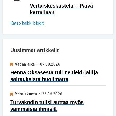
Vertaiskeskustelu – Päivä
kerrallaan
Katso kaikki blogit
Uusimmat artikkelit
Vapaa-aika
• 07.08.2026
Henna Oksasesta tuli neulekirjailija
sairauksista huolimatta
Yhteiskunta
• 26.06.2026
Turvakodin tulisi auttaa myös
vammaisia ihmisiä