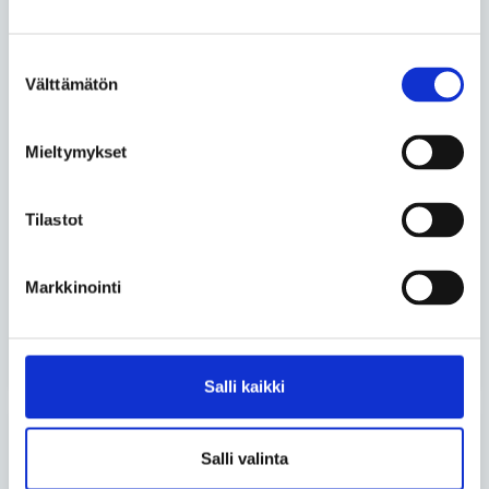
EURORDIS jäsentapaaminen
2023 – kokonaisvaltaista
Suostumuksen
hyvinvointia lapsuudesta
Välttämätön
valinta
vanhuuteen
Mieltymykset
Henry Manni
• 24.05.2023
Ilman esteettömyyttä en
Tilastot
pystyisi olemaan hyvä ja
osallistuva isä
Markkinointi
2/11
Edellinen sivu
Seuraava sivu
Salli kaikki
Uusimmat artikkelit
Salli valinta