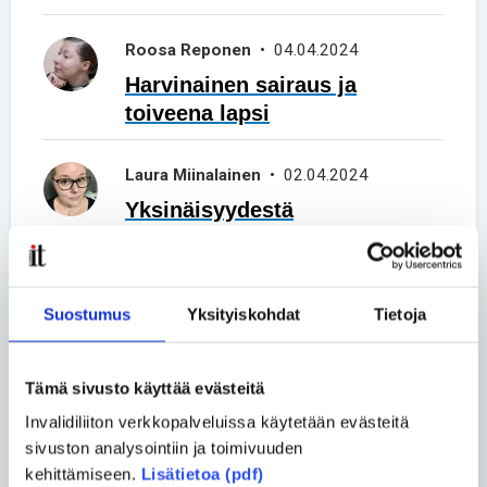
Roosa Reponen
• 04.04.2024
Harvinainen sairaus ja
toiveena lapsi
Laura Miinalainen
• 02.04.2024
Yksinäisyydestä
yhteisöllisyyteen
Venla Villman
• 17.10.2023
Suostumus
Yksityiskohdat
Tietoja
Olen uniikki yksilö
harvinaissairauteni kanssa −
Tämä sivusto käyttää evästeitä
elämä on hyvää, kaunista ja
arvokasta
Invalidiliiton verkkopalveluissa käytetään evästeitä
sivuston analysointiin ja toimivuuden
kehittämiseen.
Lisätietoa (pdf)
Katja Moilanen
• 14.06.2023