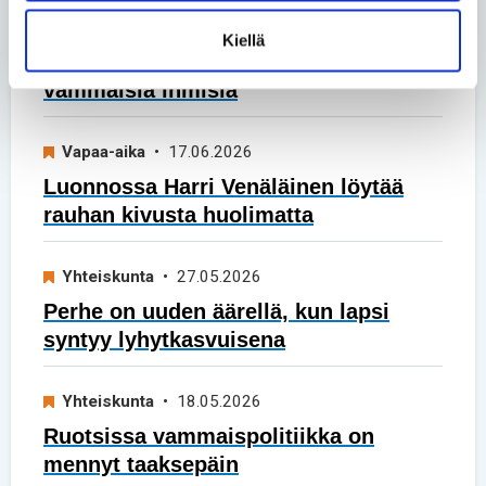
Yhteiskunta
• 26.06.2026
Kiellä
Turvakodin tulisi auttaa myös
vammaisia ihmisiä
Vapaa-aika
• 17.06.2026
Luonnossa Harri Venäläinen löytää
rauhan kivusta huolimatta
Yhteiskunta
• 27.05.2026
Perhe on uuden äärellä, kun lapsi
syntyy lyhytkasvuisena
Yhteiskunta
• 18.05.2026
Ruotsissa vammaispolitiikka on
mennyt taaksepäin