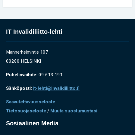
IT Invalidiliitto-lehti
Mannerheimintie 107
00280 HELSINKI
Puhelinvaihde:
09 613 191
Sähköposti:
it-lehti@invalidiliitto.fi
Saavutettavuusseloste
Tietosuojaseloste
/
Muuta suostumustasi
Sosiaalinen Media