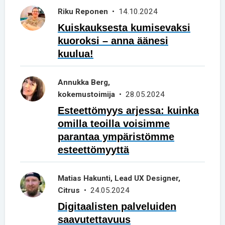
Riku Reponen
• 14.10.2024
Kuiskauksesta kumisevaksi
kuoroksi – anna äänesi
kuulua!
Annukka Berg,
kokemustoimija
• 28.05.2024
Esteettömyys arjessa: kuinka
omilla teoilla voisimme
parantaa ympäristömme
esteettömyyttä
Matias Hakunti, Lead UX Designer,
Citrus
• 24.05.2024
Digitaalisten palveluiden
saavutettavuus