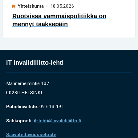
Yhteiskunta
• 18.05.2026
Ruotsissa vammaispolitiikka on
mennyt taaksepäin
IT Invalidiliitto-lehti
Mannerheimintie 107
00280 HELSINKI
Puhelinvaihde:
09 613 191
Sähköposti:
it-lehti@invalidiliitto.fi
Saavutettavuusseloste