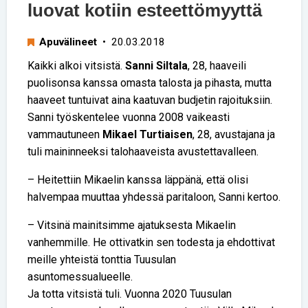
luovat kotiin esteettömyyttä
Apuvälineet
• 20.03.2018
Kaikki alkoi vitsistä.
Sanni Siltala
, 28, haaveili
puolisonsa kanssa omasta talosta ja pihasta, mutta
haaveet tuntuivat aina kaatuvan budjetin rajoituksiin.
Sanni työskentelee vuonna 2008 vaikeasti
vammautuneen
Mikael Turtiaisen
, 28, avustajana ja
tuli maininneeksi talohaaveista avustettavalleen.
– Heitettiin Mikaelin kanssa läppänä, että olisi
halvempaa muuttaa yhdessä paritaloon, Sanni kertoo.
– Vitsinä mainitsimme ajatuksesta Mikaelin
vanhemmille. He ottivatkin sen todesta ja ehdottivat
meille yhteistä tonttia Tuusulan
asuntomessualueelle.
Ja totta vitsistä tuli. Vuonna 2020 Tuusulan