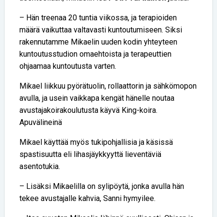
– Hän treenaa 20 tuntia viikossa, ja terapioiden
määrä vaikuttaa valtavasti kuntoutumiseen. Siksi
rakennutamme Mikaelin uuden kodin yhteyteen
kuntoutusstudion omaehtoista ja terapeuttien
ohjaamaa kuntoutusta varten.
Mikael liikkuu pyörätuolin, rollaattorin ja sähkömopon
avulla, ja usein vaikkapa kengät hänelle noutaa
avustajakoirakoulutusta käyvä King-koira.
Apuvälineinä
Mikael käyttää myös tukipohjallisia ja käsissä
spastisuutta eli lihasjäykkyyttä lieventäviä
asentotukia.
– Lisäksi Mikaelilla on sylipöytä, jonka avulla hän
tekee avustajalle kahvia, Sanni hymyilee.