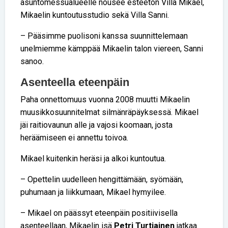
asuntomessualueelle nousee esteetön Villa Mikael,
Mikaelin kuntoutusstudio sekä Villa Sanni.
– Pääsimme puolisoni kanssa suunnittelemaan
unelmiemme kämppää Mikaelin talon viereen, Sanni
sanoo.
Asenteella eteenpäin
Paha onnettomuus vuonna 2008 muutti Mikaelin
muusikkosuunnitelmat silmänräpäyksessä. Mikael
jäi raitiovaunun alle ja vajosi koomaan, josta
heräämiseen ei annettu toivoa.
Mikael kuitenkin heräsi ja alkoi kuntoutua.
– Opettelin uudelleen hengittämään, syömään,
puhumaan ja liikkumaan, Mikael hymyilee.
– Mikael on päässyt eteenpäin positiivisella
asenteellaan, Mikaelin isä
Petri Turtiainen
jatkaa.