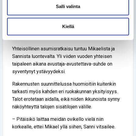
Tuusulan asuntomessualuetta ympäröi laadukas
Salli valinta
pyörä- ja kävelytieverkosto, jota pitkin Mikael
pääsee itsenäisesti liikkumaan. Mikael voi uudessa
Kiellä
kodissaan kelata pyörätuolillaan viherhuoneen läpi
autotalliin ja vaihtaa siellä sähkömopoon.
Yhteisöllinen asumisratkaisu tuntuu Mikaelista ja
Sannista luontevalta. Yli viiden vuoden yhteisen
taipaleen aikana avustaja-avustettava-suhde on
syventynyt ystävyydeksi.
Rakennusten suunnittelussa huomioitiin kuitenkin
tarkasti myös kahden eri ruokakunnan yksityisyys.
Talot erotetaan aidalla, eikä niiden ikkunoista synny
näköyhteyttä talojen sisätilojen välille.
– Pitäisikö laittaa meidän ovikello vielä niin
korkealle, ettei Mikael yllä siihen, Sanni vitsailee.