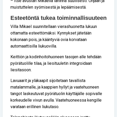
– Itse avustan Mikaelia lähinnä suullisesti. Ohjaan ja
muistuttelen syömisestä ja lepäämisestä.
Esteetöntä tukea toiminnallisuuteen
Villa Mikael suunnitellaan vierashuonetta lukuun
ottamatta esteettömäksi. Kynnykset jätetään
kokonaan pois, ja kääntyviä ovia korvataan
automaattisilla liukuovilla.
Keittiön ja kodinhoitohuoneen tasojen alle tehdään
pyörätuolille tilaa, ja liesituuletin integroidaan
liesitasoon.
Lavuaarit ja yläkaapit sijoitetaan tavallista
matalammalle, ja kaappien hyllyt ja vaatehuoneen
tangot laskeutuvat pyörätuolin käyttäjälle sopivalle
korkeudelle vivun avulla. Vaatehuoneessa kengille
varataan erillinen liukutaso.