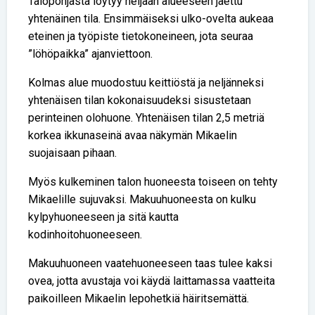
Talopohjasta löytyy neljään alueeseen jaettu
yhtenäinen tila. Ensimmäiseksi ulko-ovelta aukeaa
eteinen ja työpiste tietokoneineen, jota seuraa
”löhöpaikka” ajanviettoon.
Kolmas alue muodostuu keittiöstä ja neljänneksi
yhtenäisen tilan kokonaisuudeksi sisustetaan
perinteinen olohuone. Yhtenäisen tilan 2,5 metriä
korkea ikkunaseinä avaa näkymän Mikaelin
suojaisaan pihaan.
Myös kulkeminen talon huoneesta toiseen on tehty
Mikaelille sujuvaksi. Makuuhuoneesta on kulku
kylpyhuoneeseen ja sitä kautta
kodinhoitohuoneeseen.
Makuuhuoneen vaatehuoneeseen taas tulee kaksi
ovea, jotta avustaja voi käydä laittamassa vaatteita
paikoilleen Mikaelin lepohetkiä häiritsemättä.