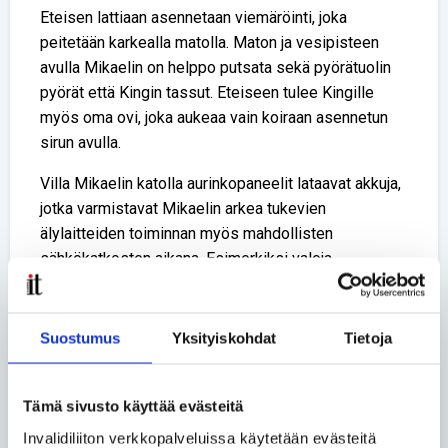
Eteisen lattiaan asennetaan viemäröinti, joka
peitetään karkealla matolla. Maton ja vesipisteen
avulla Mikaelin on helppo putsata sekä pyörätuolin
pyörät että Kingin tassut. Eteiseen tulee Kingille
myös oma ovi, joka aukeaa vain koiraan asennetun
sirun avulla.
Villa Mikaelin katolla aurinkopaneelit lataavat akkuja,
jotka varmistavat Mikaelin arkea tukevien
älylaitteiden toiminnan myös mahdollisten
sähkökatkosten aikana. Esimerkiksi valoja,
ikkunoiden kaihtimia ja ovisilmäkameraa ohjataan
sähköisesti tabletilta tai älypuhelimelta.
Suostumus
Yksityiskohdat
Tietoja
Kuntoutusstudio kotona
Villa Mikaelin viereen rakennetaan Mikaelin
Tämä sivusto käyttää evästeitä
monitoimitilana toimiva kuntoutusstudio. Kulku
kuntoutusstudioon on suunniteltu sisäteitse
Invalidiliiton verkkopalveluissa käytetään evästeitä