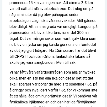
promenera 15 km var ingen sak. Att simma 2-3 km
var ett sätt att slå av arbetsstress. Det slog om på
några minuter då jag blev påhoppad under
arbetsdagen. Jag fick svåra nervskador. Mitt gående
blev dåligt. Att simma groda var omöjligt. Längden på
promenaderna blev allt kortare, nu är det 300m i
taget. Det var många saker som varit själv klara som
nu blev en lycka om jag kunde göra ens en femtedel
av det jag gjort tidigare. Nu 25år senare har det blivit
till CRPS II och utan Ortons fantastiska läkare så
skulle jag vara sängbunden. Men till sak.
Vi har fått våra välfärdsområden som alla är mycket
olika, men en sak har alla lika och det är det att det
skall sparas! Var börjar de med sitt sparande? Jo, på
åldringar och invalider! Varför? Jo, för vi kommer inte
åt att hålla låda om hur orättvist det är. Vi behöver vår
fysikaliska, hjälpmedlen och den härliga färdtjänsten