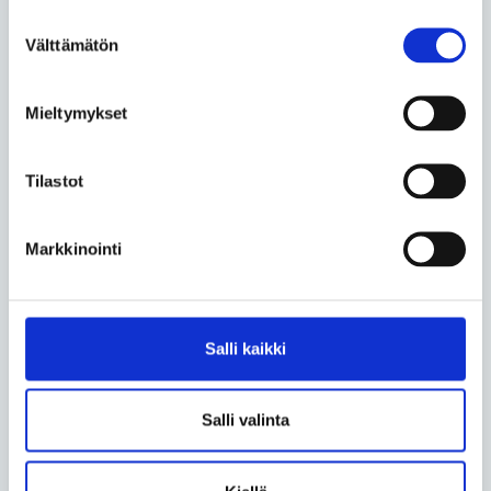
Väl skrivet!
Suostumuksen
Transporttjänster ökar välbefinnandet
Välttämätön
valinta
Mieltymykset
Arto
• 22.10.2025, klo 22:56
Tilastot
Kommentoi
Markkinointi
Pakolliset kentät on merkitty tähdellä (*).
Otsikko *
Salli kaikki
Salli valinta
Nimi *