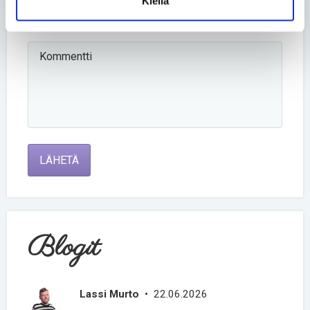
Kiellä
Kommentti *
LÄHETÄ
Blogit
Lassi Murto
• 22.06.2026