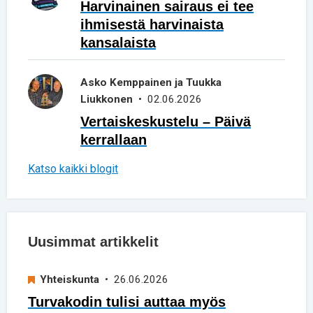
Harvinainen sairaus ei tee
ihmisestä harvinaista
kansalaista
Asko Kemppainen ja Tuukka
Liukkonen
• 02.06.2026
Vertaiskeskustelu – Päivä
kerrallaan
Katso kaikki blogit
Uusimmat artikkelit
Yhteiskunta
• 26.06.2026
Turvakodin tulisi auttaa myös