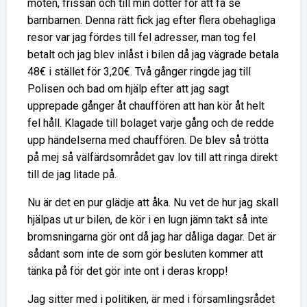
möten, frissan och till min dotter för att få se
barnbarnen. Denna rätt fick jag efter flera obehagliga
resor var jag fördes till fel adresser, man tog fel
betalt och jag blev inlåst i bilen då jag vägrade betala
48€ i stället för 3,20€. Två gånger ringde jag till
Polisen och bad om hjälp efter att jag sagt
upprepade gånger åt chauffören att han kör åt helt
fel håll. Klagade till bolaget varje gång och de redde
upp händelserna med chauffören. De blev så trötta
på mej så välfärdsområdet gav lov till att ringa direkt
till de jag litade på.
Nu är det en pur glädje att åka. Nu vet de hur jag skall
hjälpas ut ur bilen, de kör i en lugn jämn takt så inte
bromsningarna gör ont då jag har dåliga dagar. Det är
sådant som inte de som gör besluten kommer att
tänka på för det gör inte ont i deras kropp!
Jag sitter med i politiken, är med i församlingsrådet