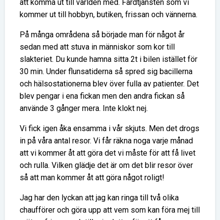
att komma ut till världen med. Färdtjänsten som vi
kommer ut till hobbyn, butiken, frissan och vännerna.
På många områdena så började man för något år
sedan med att stuva in människor som kor till
slakteriet. Du kunde hamna sitta 2t i bilen istället för
30 min. Under flunsatiderna så spred sig bacillerna
och hälsostationerna blev över fulla av patienter. Det
blev pengar i ena fickan men den andra fickan så
använde 3 gånger mera. Inte klokt nej.
Vi fick igen åka ensamma i vår skjuts. Men det drogs
in på våra antal resor. Vi får räkna noga varje månad
att vi kommer åt att göra det vi måste för att få livet
och rulla. Vilken glädje det är om det blir resor över
så att man kommer åt att göra något roligt!
Jag har den lyckan att jag kan ringa till två olika
chaufförer och göra upp att vem som kan föra mej till