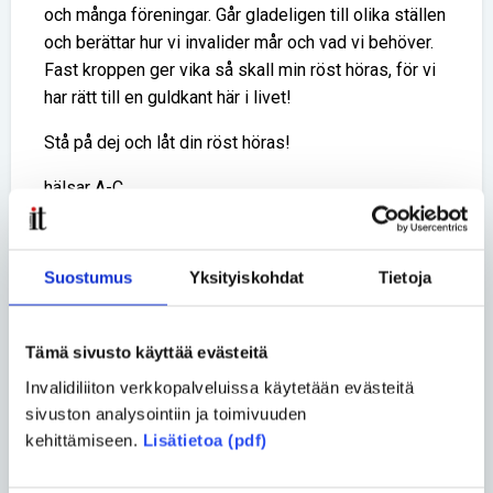
och många föreningar. Går gladeligen till olika ställen
och berättar hur vi invalider mår och vad vi behöver.
Fast kroppen ger vika så skall min röst höras, för vi
har rätt till en guldkant här i livet!
Stå på dej och låt din röst höras!
hälsar A-C
Jaa uutinen
Suostumus
Yksityiskohdat
Tietoja
Jaa Facebookissa
Jaa Twitterissä
Jaa sähköpostilla
Tämä sivusto käyttää evästeitä
Invalidiliiton verkkopalveluissa käytetään evästeitä
sivuston analysointiin ja toimivuuden
Kommentit
kehittämiseen.
Lisätietoa (pdf)