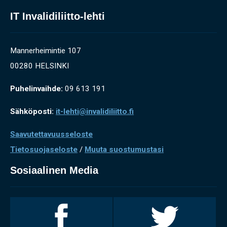
IT Invalidiliitto-lehti
Mannerheimintie 107
00280 HELSINKI
Puhelinvaihde:
09 613 191
Sähköposti:
it-lehti@invalidiliitto.fi
Saavutettavuusseloste
Tietosuojaseloste
/
Muuta suostumustasi
Sosiaalinen Media
Invalidiliitto
Invalidiliitto
Facebookissa
Twitterissä