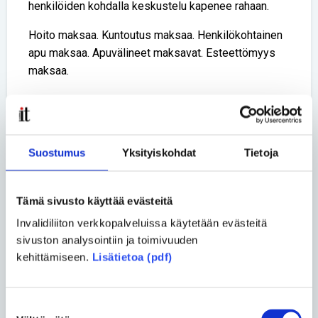
henkilöiden kohdalla keskustelu kapenee rahaan.
Hoito maksaa. Kuntoutus maksaa. Henkilökohtainen
apu maksaa. Apuvälineet maksavat. Esteettömyys
maksaa.
Se kaikki on totta.
Mutta yhteiskunnan ei pitäisi kysyä vain, mitä
ihminen maksaa. Sen pitäisi kysyä myös, mitä
Suostumus
Yksityiskohdat
Tietoja
menetetään, jos ihminen jätetään osallistumisen
ulkopuolelle.
Tämä sivusto käyttää evästeitä
Mitä menetetään, jos ihminen ei saa opiskella, tehdä
Invalidiliiton verkkopalveluissa käytetään evästeitä
työtä, perustaa perhettä, osallistua
sivuston analysointiin ja toimivuuden
järjestötoimintaan, vaikuttaa, liikkua tai rakentaa
kehittämiseen.
Lisätietoa (pdf)
omaa tulevaisuuttaan? Mitä menetetään, jos hänen
elämänsä kavennetaan säästöpäätöksen
sivulauseeksi?
Suostumuksen