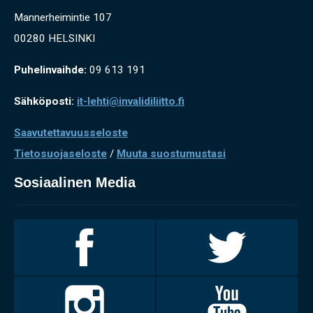
Mannerheimintie 107
00280 HELSINKI
Puhelinvaihde:
09 613 191
Sähköposti:
it-lehti@invalidiliitto.fi
Saavutettavuusseloste
Tietosuojaseloste
/
Muuta suostumustasi
Sosiaalinen Media
Invalidiliitto
Invalidiliitto
Facebookissa
Twitterissä
Invalidiliitto
Invalidiliitto
Instagramissa
Youtubessa