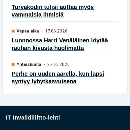
Turvakodin tulisi auttaa myös
vammaisia ihmisiä
Vapaa-aika
• 17.06.2026
Luonnossa Harri Venäläinen löytää
rauhan kivusta huolimatta
Yhteiskunta
• 27.05.2026
Perhe on uuden äärellä, kun lapsi
syntyy lyhytkasvuisena
IT Invalidiliitto-lehti