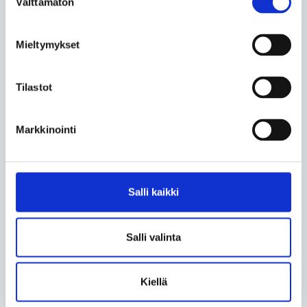
Välttämätön
valinta
Silloin ei säästetä vain euroja. Silloin kavennetaan
kansalaisuutta.
Mieltymykset
Harvinaissairas ihminen ei tarvitse yhteiskunnalta
sankaritarinaa eikä sääliä. Hän tarvitsee järjestelmän,
Tilastot
joka tunnistaa oikeudet myös silloin, kun elämä ei
ole tavallinen.
Markkinointi
Hän tarvitsee ammattilaisia, jotka uskaltavat sanoa:
en tiedä vielä tarpeeksi, mutta otan selvää.
Hän tarvitsee palveluja, jotka eivät pakota elämää
Salli kaikki
keinotekoisiin osiin.
Hän tarvitsee yhteiskunnan, jossa apu ei tee
Salli valinta
ihmisestä vähemmän aikuista, vähemmän uskottavaa
tai vähemmän kansalaista.
Kiellä
Tämä on oikeusperustaisen ajattelun todellinen koe.