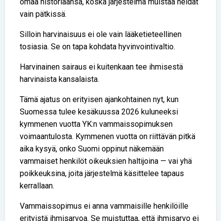
omaa historiaansa, koska järjestelmä muistaa heidät
vain pätkissä.
Silloin harvinaisuus ei ole vain lääketieteellinen
tosiasia. Se on tapa kohdata hyvinvointivaltio.
Harvinainen sairaus ei kuitenkaan tee ihmisestä
harvinaista kansalaista.
Tämä ajatus on erityisen ajankohtainen nyt, kun
Suomessa tulee kesäkuussa 2026 kuluneeksi
kymmenen vuotta YK:n vammaissopimuksen
voimaantulosta. Kymmenen vuotta on riittävän pitkä
aika kysyä, onko Suomi oppinut näkemään
vammaiset henkilöt oikeuksien haltijoina — vai yhä
poikkeuksina, joita järjestelmä käsittelee tapaus
kerrallaan.
Vammaissopimus ei anna vammaisille henkilöille
erityistä ihmisarvoa. Se muistuttaa, että ihmisarvo ei