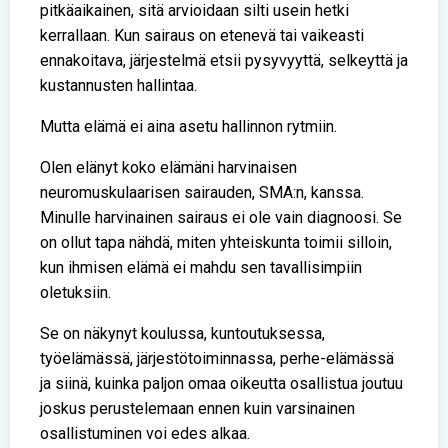
pitkäaikainen, sitä arvioidaan silti usein hetki
kerrallaan. Kun sairaus on etenevä tai vaikeasti
ennakoitava, järjestelmä etsii pysyvyyttä, selkeyttä ja
kustannusten hallintaa.
Mutta elämä ei aina asetu hallinnon rytmiin.
Olen elänyt koko elämäni harvinaisen
neuromuskulaarisen sairauden, SMA:n, kanssa.
Minulle harvinainen sairaus ei ole vain diagnoosi. Se
on ollut tapa nähdä, miten yhteiskunta toimii silloin,
kun ihmisen elämä ei mahdu sen tavallisimpiin
oletuksiin.
Se on näkynyt koulussa, kuntoutuksessa,
työelämässä, järjestötoiminnassa, perhe-elämässä
ja siinä, kuinka paljon omaa oikeutta osallistua joutuu
joskus perustelemaan ennen kuin varsinainen
osallistuminen voi edes alkaa.