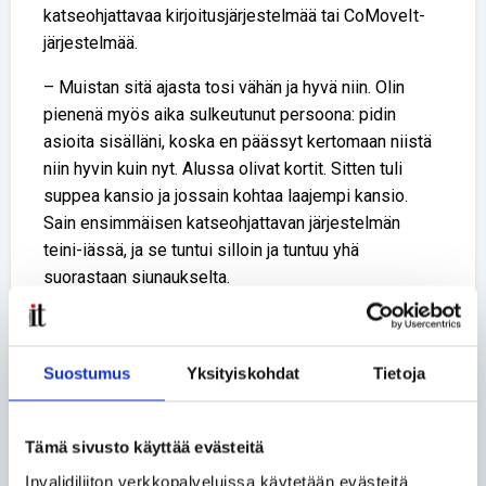
katseohjattavaa kirjoitusjärjestelmää tai CoMoveIt-
järjestelmää.
– Muistan sitä ajasta tosi vähän ja hyvä niin. Olin
pienenä myös aika sulkeutunut persoona: pidin
asioita sisälläni, koska en päässyt kertomaan niistä
niin hyvin kuin nyt. Alussa olivat kortit. Sitten tuli
suppea kansio ja jossain kohtaa laajempi kansio.
Sain ensimmäisen katseohjattavan järjestelmän
teini-iässä, ja se tuntui silloin ja tuntuu yhä
suorastaan siunaukselta.
Virta on valmistunut merkonomiksi ammattiopisto
Spesian Järvenpään toimipisteestä. Hän kävi myös
Suostumus
Yksityiskohdat
Tietoja
yrittäjäkurssin vuonna 2021.
– Tällä hetkellä olen kuitenkin eläkkeellä ja olen
tyytyväinen tähän elämänvaiheeseen.
Tämä sivusto käyttää evästeitä
Invalidiliiton verkkopalveluissa käytetään evästeitä