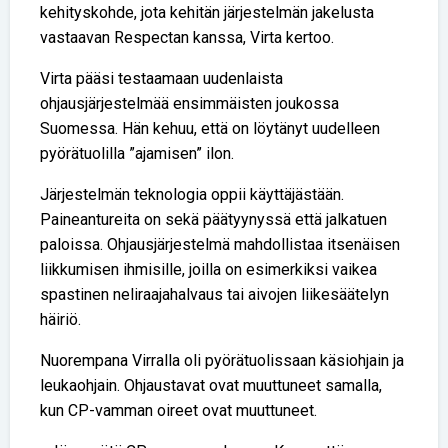
kehityskohde, jota kehitän järjestelmän jakelusta
vastaavan Respectan kanssa, Virta kertoo.
Virta pääsi testaamaan uudenlaista
ohjausjärjestelmää ensimmäisten joukossa
Suomessa. Hän kehuu, että on löytänyt uudelleen
pyörätuolilla ”ajamisen” ilon.
Järjestelmän teknologia oppii käyttäjästään.
Paineantureita on sekä päätyynyssä että jalkatuen
paloissa. Ohjausjärjestelmä mahdollistaa itsenäisen
liikkumisen ihmisille, joilla on esimerkiksi vaikea
spastinen neliraajahalvaus tai aivojen liikesäätelyn
häiriö.
Nuorempana Virralla oli pyörätuolissaan käsiohjain ja
leukaohjain. Ohjaustavat ovat muuttuneet samalla,
kun CP-vamman oireet ovat muuttuneet.