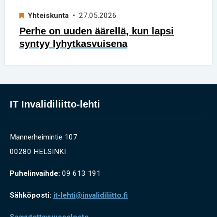
Yhteiskunta
• 27.05.2026
Perhe on uuden äärellä, kun lapsi
syntyy lyhytkasvuisena
IT Invalidiliitto-lehti
Mannerheimintie 107
00280 HELSINKI
Puhelinvaihde:
09 613 191
Sähköposti:
it-lehti@invalidiliitto.fi