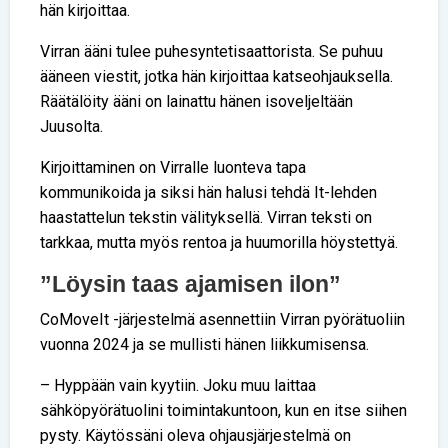
hän kirjoittaa.
Virran ääni tulee puhesyntetisaattorista. Se puhuu
ääneen viestit, jotka hän kirjoittaa katseohjauksella.
Räätälöity ääni on lainattu hänen isoveljeltään
Juusolta.
Kirjoittaminen on Virralle luonteva tapa
kommunikoida ja siksi hän halusi tehdä It-lehden
haastattelun tekstin välityksellä. Virran teksti on
tarkkaa, mutta myös rentoa ja huumorilla höystettyä.
”Löysin taas ajamisen ilon”
CoMoveIt -järjestelmä asennettiin Virran pyörätuoliin
vuonna 2024 ja se mullisti hänen liikkumisensa.
– Hyppään vain kyytiin. Joku muu laittaa
sähköpyörätuolini toimintakuntoon, kun en itse siihen
pysty. Käytössäni oleva ohjaus­järjestelmä on