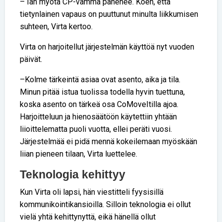
– Iän myötä CP-vamma pahenee. Koen, että
tietynlainen vapaus on puuttunut minulta liikkumisen
suhteen, Virta kertoo.
Virta on harjoitellut järjestelmän käyttöä nyt vuoden
päivät.
–Kolme tärkeintä asiaa ovat asento, aika ja tila.
Minun pitää istua tuolissa todella hyvin tuettuna,
koska asento on tärkeä osa CoMoveItilla ajoa.
Harjoitteluun ja hienosäätöön käytettiin yhtään
liioittelematta puoli vuotta, ellei peräti vuosi.
Järjestelmää ei pidä mennä kokeilemaan myöskään
liian pieneen tilaan, Virta luettelee.
Teknologia kehittyy
Kun Virta oli lapsi, hän viestitteli fyysisillä
kommunikointikansioilla. Silloin teknologia ei ollut
vielä yhtä kehittynyttä, eikä hänellä ollut