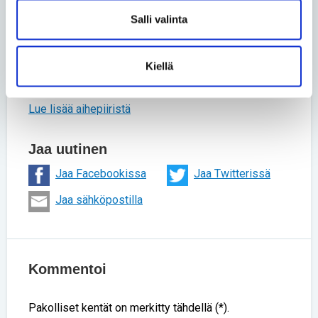
käydä vaikkapa keikoilla ja matkustella.
Salli valinta
Teksti Timo Kiiski
Kiellä
Kuvat Tomi Glad
Lue lisää aihepiiristä
Jaa uutinen
Jaa Facebookissa
Jaa Twitterissä
Jaa sähköpostilla
Kommentoi
Pakolliset kentät on merkitty tähdellä (*).